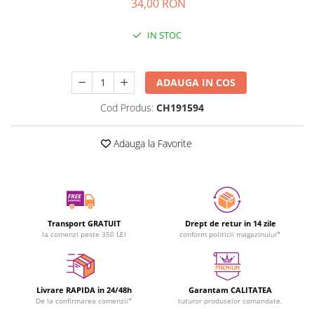
34,00 RON
IN STOC
Durata de livrare:
24-48 ore
ADAUGA IN COS
Cod Produs:
CH191594
Adauga la Favorite
Transport GRATUIT
Drept de retur in 14 zile
la comenzi peste 350 LEI
conform politicii magazinului*
Livrare RAPIDA in 24/48h
Garantam CALITATEA
De la confirmarea comenzii*
tuturor produselor comandate.