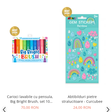
Carioci lavabile cu pensula,
Abtibilduri pietre
Big Bright Brush, set 10
stralucitoare - Curcubee
culori
70,00 RON
24,00 RON