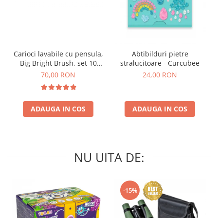
Carioci lavabile cu pensula,
Abtibilduri pietre
Big Bright Brush, set 10
stralucitoare - Curcubee
culori
70,00 RON
24,00 RON
ADAUGA IN COS
ADAUGA IN COS
NU UITA DE:
-15%