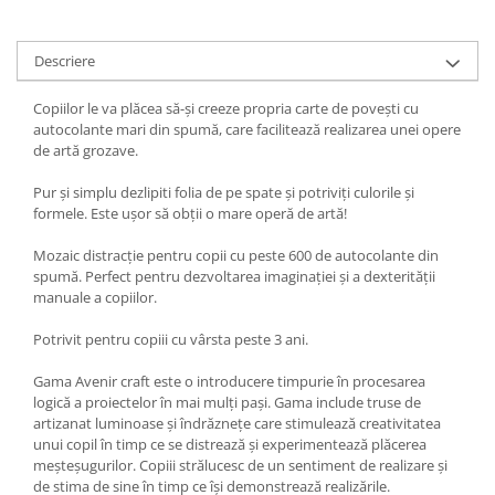
Descriere
Copiilor le va plăcea să-și creeze propria carte de povești cu
autocolante mari din spumă, care facilitează realizarea unei opere
de artă grozave.
Pur și simplu dezlipiti folia de pe spate și potriviți culorile și
formele. Este ușor să obții o mare operă de artă!
Mozaic distracție pentru copii cu peste 600 de autocolante din
spumă. Perfect pentru dezvoltarea imaginației și a dexterității
manuale a copiilor.
Potrivit pentru copiii cu vârsta peste 3 ani.
Gama Avenir craft este o introducere timpurie în procesarea
logică a proiectelor în mai mulți pași. Gama include truse de
artizanat luminoase și îndrăznețe care stimulează creativitatea
unui copil în timp ce se distrează și experimentează plăcerea
meșteșugurilor. Copiii strălucesc de un sentiment de realizare și
de stima de sine în timp ce își demonstrează realizările.