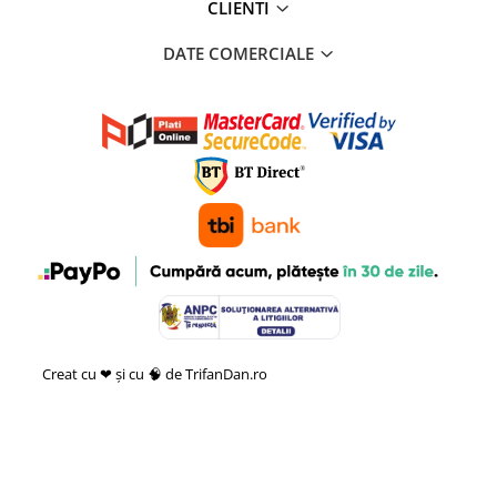
CLIENTI
DATE COMERCIALE
Creat cu ❤ și cu 🧠 de TrifanDan.ro
si
Platforma E-commerce by
Gomag