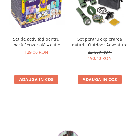
Set de activități pentru
Set pentru explorarea
Joacă Senzorială – cutie
naturii, Outdoor Adventure
multi-senzorială
129,00 RON
224,00 RON
190,40 RON
ADAUGA IN COS
ADAUGA IN COS
Parerea clientilor conteaza: