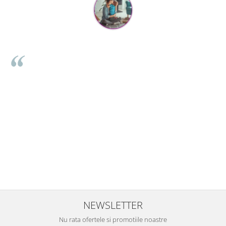
Mihaela Bastea
Buna Elena. Astazi au ajuns jocurile. Fetita mea este super
incantata. Am apucat sa deschidem unul dintre ele momentan.
e
Noi mai aveam un joc de la aceasta firma si stiam ca sunt
ni
calitative, de aceea am si avut curaj sa comand atat de multe.
Primul deschis a fost cel cu Scufita rosie. Da, a fost totul ok. Au
r
ajuns repede, dupa cum ai si spus. Cutiile au ajuns cu bine.
e
⭐⭐⭐⭐⭐
NEWSLETTER
Nu rata ofertele si promotiile noastre