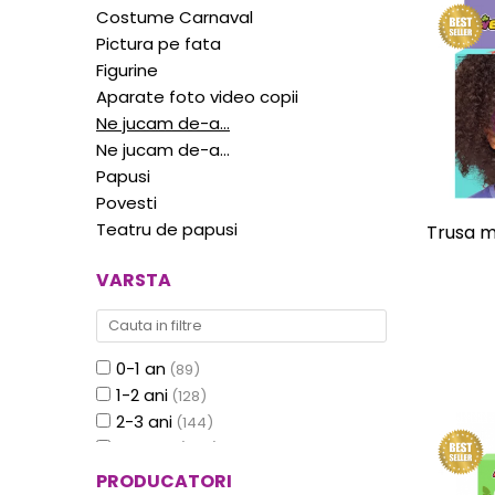
Experimente
Saltele Yoga
Costume Carnaval
Stilouri
Teatru de papusi
Jucarii dentitie
Umbrele
Pictura pe fata
Tempera și acuarele
Figurine
Jucarii Senzoriale
Aparate foto video copii
Ne jucam de-a...
Ne jucam de-a…
Papusi
Povesti
Teatru de papusi
Trusa m
VARSTA
0-1 an
(89)
1-2 ani
(128)
2-3 ani
(144)
3-5 ani
(354)
5-7 ani
(170)
PRODUCATORI