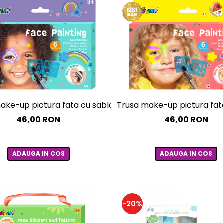
ake-up pictura fata cu sabloane incluse - sase culori non
Trusa make-up pictura fata c
46,00 RON
46,00 RON
ADAUGA IN COS
ADAUGA IN COS
-20%