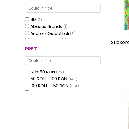
7-10 ani
(69)
10 ani+
(9)
4M
(1)
Abacus Brands
(1)
Androni Giocattoli
(3)
Aqua Dragons
(7)
Stickere
Avenir
(3)
PRET
BUKI France
(10)
Djeco
(23)
Doudou et Compagnie
(39)
Sub 50 RON
(22)
Edx Education
(1)
50 RON - 100 RON
(143)
Egmont toys
(42)
100 RON - 150 RON
(134)
Epoch
(44)
150 RON - 200 RON
(99)
Fridolin
(1)
200 RON - 250 RON
(52)
Glo Pals
(17)
250 RON - 300 RON
(10)
Goki
(10)
300 RON - 400 RON
(18)
Histoire d'Ours
(20)
400 RON - 500 RON
(7)
Jemini
(50)
500 RON - 750 RON
(11)