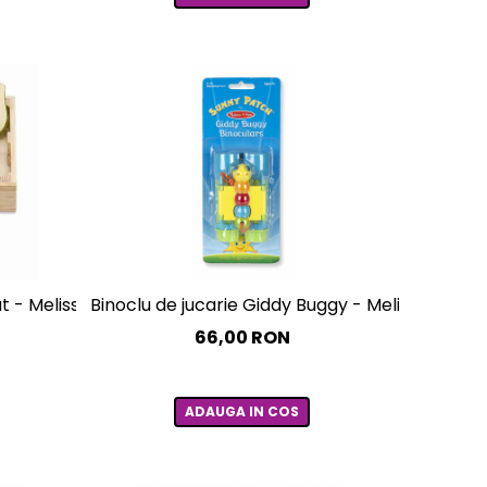
at - Melissa & Doug
Binoclu de jucarie Giddy Buggy - Melissa and 
66,00 RON
ADAUGA IN COS