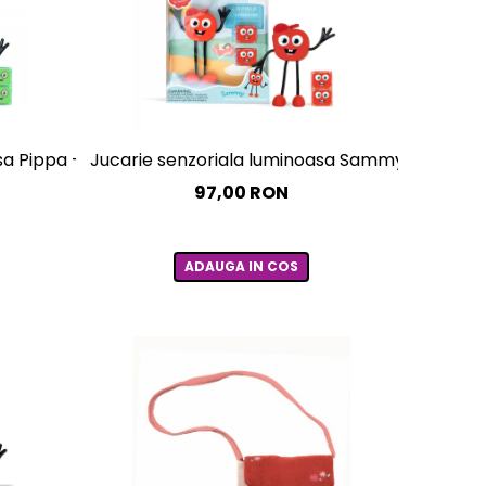
amilie
a Pippa - Glo Pal, verde
Jucarie senzoriala luminoasa Sammy - Glo Pal,
N
97,00 RON
ADAUGA IN COS