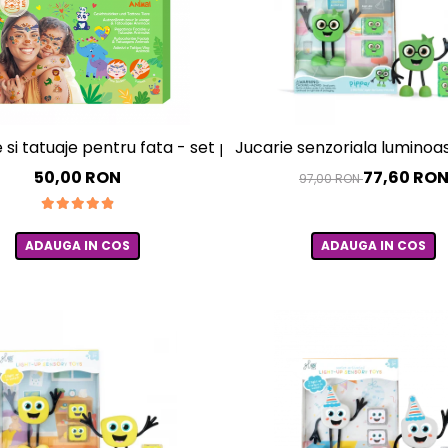
 si tatuaje pentru fata - set parinte-copil - distractie in f
Jucarie senzoriala luminoas
50,00 RON
77,60 RO
97,00 RON
ADAUGA IN COS
ADAUGA IN COS