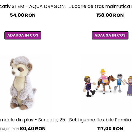
cativ STEM - AQUA DRAGONS® Lumea subacvatica - kit r
Jucarie de tras maimutica 
54,00 RON
158,00 RON
ADAUGA IN COS
ADAUGA IN COS
moale din plus - Suricata, 25 cm, bej
Set figurine flexibile Famil
80,40 RON
117,00 RON
134,00 RON