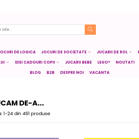
JOCURI DE LOGICA
JOCURI DE SOCIETATE
JUCARII DE ROL
UI
IDEI CADOURI COPII
JUCARII BEBE
LEGO®
NOUTATI
BLOG
B2B
DESPRE NOI
VACANTA
UCAM DE-A...
:
1-
24
din
461
produse