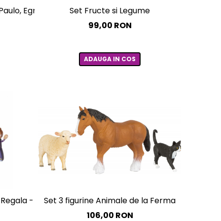
eumplere/starter
Paulo, Egmont toys
Set Fructe si Legume
99,00 RON
ADAUGA IN COS
Set 3 figurine Animale de la Ferma
ia Regala - Melissa & Doug
106,00 RON