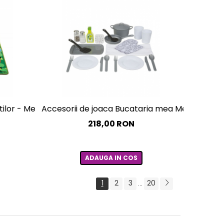
ilor - Melissa and Doug
Accesorii de joaca Bucataria mea Melissa and
218,00 RON
ADAUGA IN COS
1
2
3
20
...