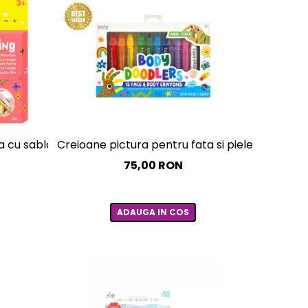
-alergice - curcubeu si stele
u sabloane incluse - sase culori non-alergice - flori si fl
Creioane pictura pentru fata si piele, Body Doo
75,00 RON
ADAUGA IN COS