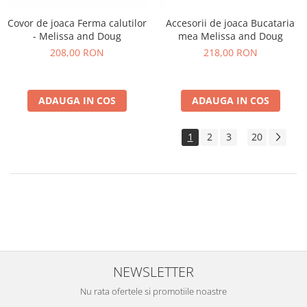
Covor de joaca Ferma calutilor
Accesorii de joaca Bucataria
- Melissa and Doug
mea Melissa and Doug
208,00 RON
218,00 RON
ADAUGA IN COS
ADAUGA IN COS
1
2
3
20
...
Ne jucam de-a ce vrea copilul sa experimenteze. Azi este bucatar chef
iar maine poate fi doctor sau veterinar. Fie ca vrea sa merga la picnic
sau la cumparaturi, cu jucariile de rol potrivite, copilul tau va fi incantat
sa exploreze in joaca.
NEWSLETTER
Nu rata ofertele si promotiile noastre