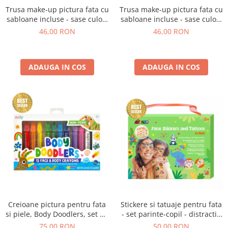
Experimente
Saltele Yoga
Trusa make-up pictura fata cu
Trusa make-up pictura fata cu
Stilouri
Teatru de papusi
Jucarii dentitie
Umbrele
sabloane incluse - sase culori
sabloane incluse - sase culori
Tempera și acuarele
non-alergice - curcubeu si
non-alergice - flori si fluturi
46,00 RON
46,00 RON
Jucarii Senzoriale
stele
ADAUGA IN COS
ADAUGA IN COS
Creioane pictura pentru fata
Stickere si tatuaje pentru fata
si piele, Body Doodlers, set de
- set parinte-copil - distractie
12
in familie
75,00 RON
50,00 RON