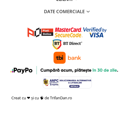
DATE COMERCIALE
Creat cu ❤ și cu 🧠 de TrifanDan.ro
si
Platforma E-commerce by
Gomag