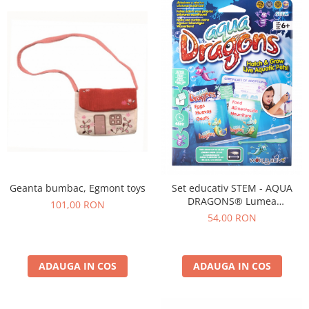
Geanta bumbac, Egmont toys
Set educativ STEM - AQUA
DRAGONS® Lumea
101,00 RON
subacvatica - kit
54,00 RON
reumplere/starter
ADAUGA IN COS
ADAUGA IN COS