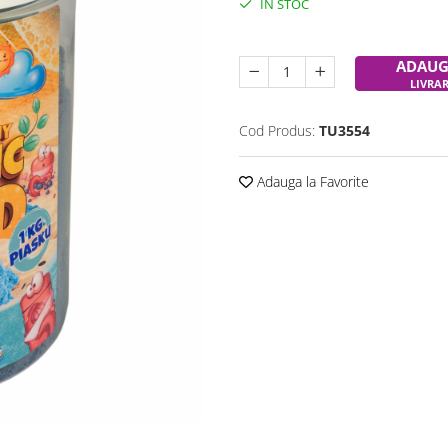
IN STOC
Durata de livrare:
24-48 ore
ADAUG
LIVRA
Cod Produs:
TU3554
Adauga la Favorite