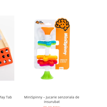
Play Tab
MiniSpinny – Jucarie senzoriala de
Set Nisip 
insurubat