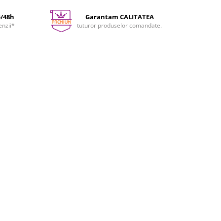
4/48h
Garantam CALITATEA
enzii*
tuturor produselor comandate.