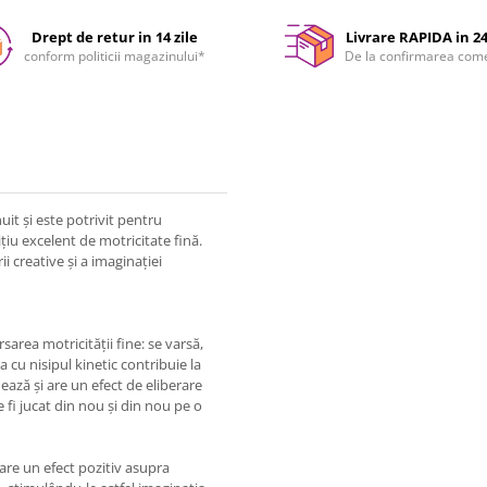
Drept de retur in 14 zile
Livrare RAPIDA in 2
conform politicii magazinului*
De la confirmarea com
uit și este potrivit pentru
ițiu excelent de motricitate fină.
i creative și a imaginației
rea motricității fine: se varsă,
a cu nisipul kinetic contribuie la
mează și are un efect de eliberare
e fi jucat din nou și din nou pe o
 are un efect pozitiv asupra