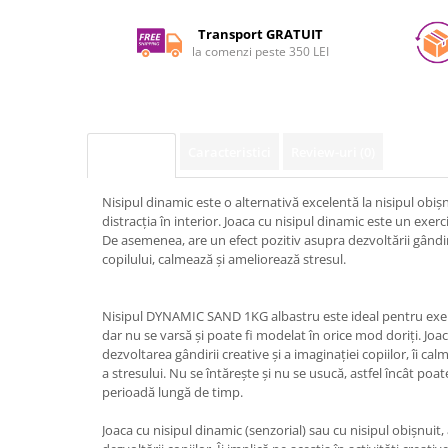
pe
Facebook
Transport GRATUIT
la comenzi peste 350 LEI
Caracteristici
Review-uri
(0)
Descriere
Nisipul dinamic este o alternativă excelentă la nisipul obișn
distracția în interior. Joaca cu nisipul dinamic este un exerc
De asemenea, are un efect pozitiv asupra dezvoltării gândiri
copilului, calmează și ameliorează stresul.
Nisipul DYNAMIC SAND 1KG albastru este ideal pentru exersa
dar nu se varsă și poate fi modelat în orice mod doriți. Joac
dezvoltarea gândirii creative și a imaginației copiilor, îi cal
a stresului. Nu se întărește și nu se usucă, astfel încât poat
perioadă lungă de timp.
Joaca cu nisipul dinamic (senzorial) sau cu nisipul obișnuit,