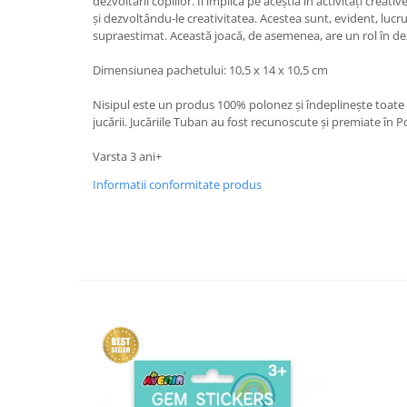
dezvoltării copiilor. Îi implică pe aceștia în activități creati
și dezvoltându-le creativitatea. Acestea sunt, evident, lucr
supraestimat. Această joacă, de asemenea, are un rol în de
Dimensiunea pachetului: 10,5 x 14 x 10,5 cm
Nisipul este un produs 100% polonez și îndeplinește toate
jucării. Jucăriile Tuban au fost recunoscute și premiate în Po
Varsta 3 ani+
Informatii conformitate produs