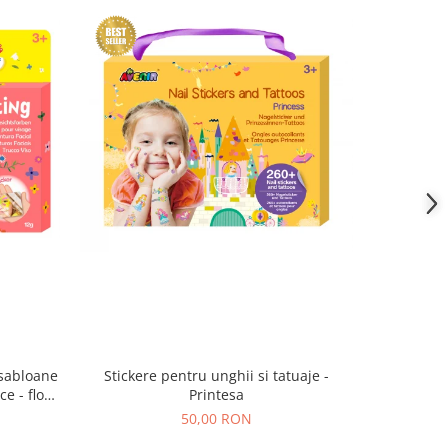
 sabloane
Stickere pentru unghii si tatuaje -
Pietre 
e - flori
Printesa
50,00 RON