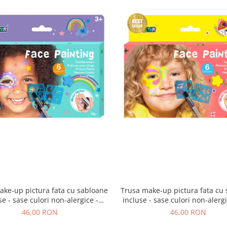
ake-up pictura fata cu sabloane
Trusa make-up pictura fata cu
se - sase culori non-alergice -
incluse - sase culori non-alergic
curcubeu si stele
si fluturi
46,00 RON
46,00 RON