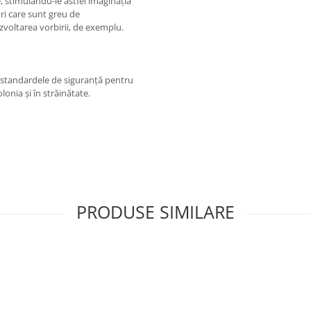
ve, stimulându-le astfel imaginația
uri care sunt greu de
zvoltarea vorbirii, de exemplu.
 standardele de siguranță pentru
lonia și în străinătate.
PRODUSE SIMILARE