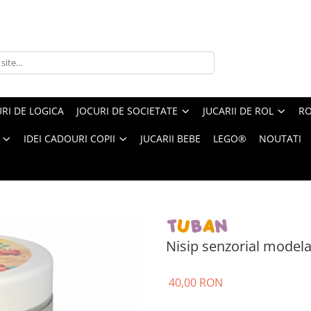
RI DE LOGICA
JOCURI DE SOCIETATE
JUCARII DE ROL
RO
IDEI CADOURI COPII
JUCARII BEBE
LEGO®
NOUTATI
l modelabil - albastru, 1 kg
Nisip senzorial modelab
40,00 RON