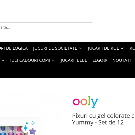
RI DE LOGICA
JOCURI DE SOCIETATE
JUCARII DE ROL
RO
IDEI CADOURI COPII
JUCARII BEBE
LEGO®
NOUTATI
cu sclipici, parfumate, 2.0 Yummy Yummy - Set de 12
Pixuri cu gel colorate 
Yummy - Set de 12