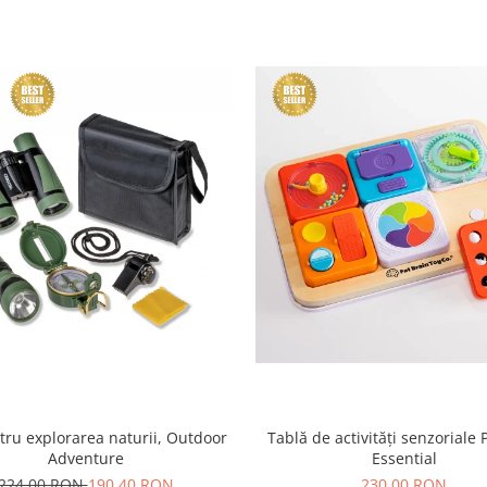
tru explorarea naturii, Outdoor
Tablă de activități senzoriale 
Adventure
Essential
224,00 RON
190,40 RON
230,00 RON