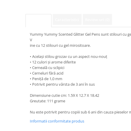
Caracteristici
Review-uri
(0)
Descriere
Yummy Yummy Scented Glitter Gel Pens sunt stilouri cu gel 
V
ine cu 12 stilouri cu gel mirositoare.
• Același stilou grozav cu un aspect nou-nouț
• 12 culori și arome diferite
• Cerneală cu sclipici
• Cerneluri fără acid
• Peniță de 1,0 mm
• Potrivit pentru vârsta de 3 ani în sus
Dimensiune cutie cm: 1.59 X 12.7 X 18.42
Greutate: 111 grame
Nu este potrivit pentru copiii sub 6 ani din cauza pieselor m
Informatii conformitate produs