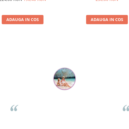
ADAUGA IN COS
ADAUGA IN COS
Parerea clientilor conteaza:
Flory Mihaescu
per
Placa a fost super-apreciata de cei mici, la petrecere, poate
fi folosita de 2 copii in același timp, se legănau și se urcau
ch