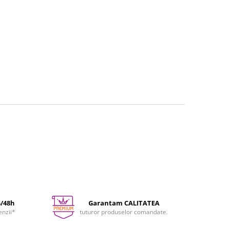
4/48h
Garantam CALITATEA
enzii*
tuturor produselor comandate.