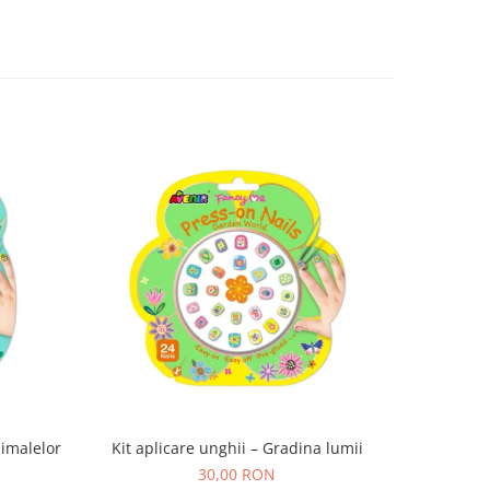
nimalelor
Kit aplicare unghii – Gradina lumii
Trusa ma
30,00 RON