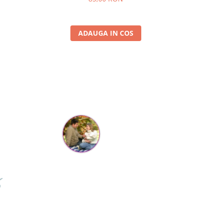
ADAUGA IN COS
Cristina Hanga
Tot ce am comandat pana acum a fost suuuper, f faine
estii si livrarea de nota 100 ... de pe o zi pe alta . Aveam