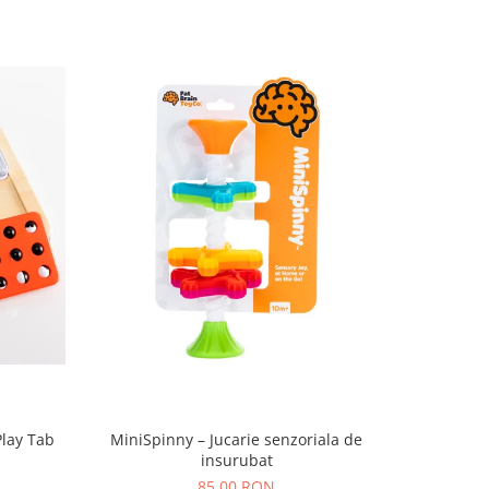
Play Tab
MiniSpinny – Jucarie senzoriala de
Set Brățar
insurubat
P
85,00 RON