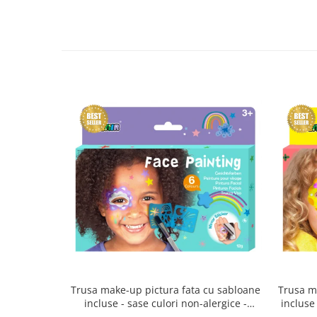
Trusa make-up pictura fata cu sabloane
Trusa m
incluse - sase culori non-alergice -
incluse 
curcubeu si stele