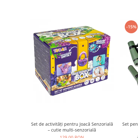
-15%
Set de activități pentru Joacă Senzorială
Set pen
– cutie multi-senzorială
129,00 RON