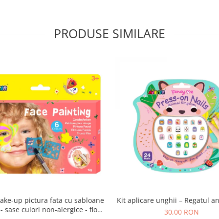
PRODUSE SIMILARE
ake-up pictura fata cu sabloane
Kit aplicare unghii – Regatul a
- sase culori non-alergice - flori
30,00 RON
si fluturi