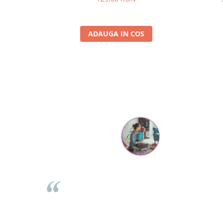
ADAUGA IN COS
Mihaela Bastea
rea comenzii,
Buna Elena. Astazi au ajuns jocurile. Fetita mea este su
sta. Comanda
incantata. Am apucat sa deschidem unul dintre ele