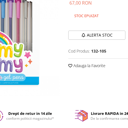
67,00 RON
STOC EPUIZAT
Durata de livrare:
24-48 ore
ALERTA STOC
Cod Produs:
132-105
Adauga la Favorite
Drept de retur in 14 zile
Livrare RAPIDA in 2
conform politicii magazinului*
De la confirmarea com