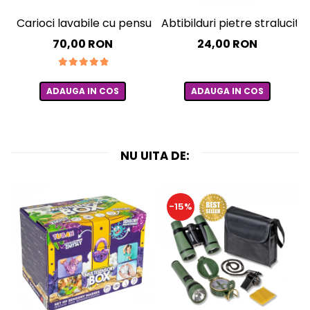
Carioci lavabile cu pensula, Big Bright Brush, set 10 culo
Abtibilduri pietre straluci
70,00 RON
24,00 RON
ADAUGA IN COS
ADAUGA IN COS
NU UITA DE:
-15%