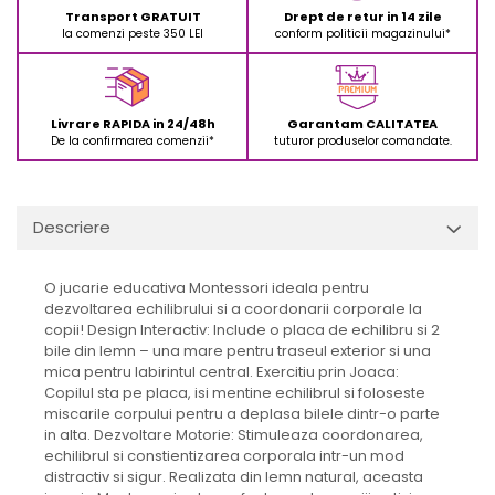
Transport GRATUIT
Drept de retur in 14 zile
la comenzi peste 350 LEI
conform politicii magazinului*
Livrare RAPIDA in 24/48h
Garantam CALITATEA
De la confirmarea comenzii*
tuturor produselor comandate.
Descriere
O jucarie educativa Montessori ideala pentru
dezvoltarea echilibrului si a coordonarii corporale la
copii! Design Interactiv: Include o placa de echilibru si 2
bile din lemn – una mare pentru traseul exterior si una
mica pentru labirintul central. Exercitiu prin Joaca:
Copilul sta pe placa, isi mentine echilibrul si foloseste
miscarile corpului pentru a deplasa bilele dintr-o parte
in alta. Dezvoltare Motorie: Stimuleaza coordonarea,
echilibrul si constientizarea corporala intr-un mod
distractiv si sigur. Realizata din lemn natural, aceasta