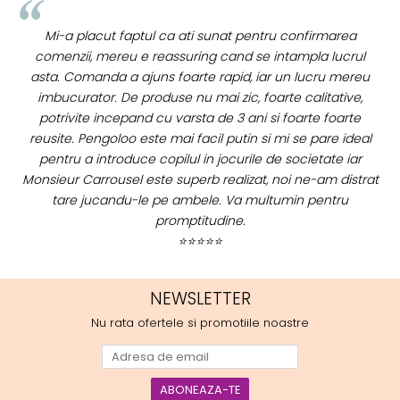
marea
Buna Elena. Astazi au ajuns jocurile. Fetita mea este 
 lucrul
incantata. Am apucat sa deschidem unul dintre el
u mereu
momentan. Noi mai aveam un joc de la aceasta firm
tative,
stiam ca sunt calitative, de aceea am si avut curaj 
foarte
comand atat de multe. Primul deschis a fost cel c
re ideal
Scufita rosie. Da, a fost totul ok. Au ajuns repede, d
te iar
cum ai si spus. Cutiile au ajuns cu bine.
m distrat
⭐⭐⭐⭐⭐
ntru
NEWSLETTER
Nu rata ofertele si promotiile noastre