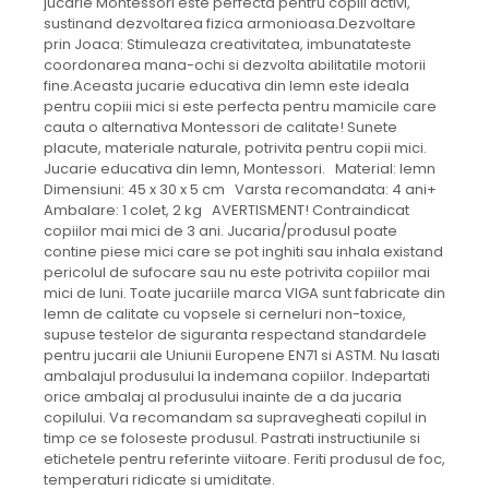
jucarie Montessori este perfecta pentru copiii activi,
sustinand dezvoltarea fizica armonioasa.Dezvoltare
prin Joaca: Stimuleaza creativitatea, imbunatateste
coordonarea mana-ochi si dezvolta abilitatile motorii
fine.Aceasta jucarie educativa din lemn este ideala
pentru copiii mici si este perfecta pentru mamicile care
cauta o alternativa Montessori de calitate! Sunete
placute, materiale naturale, potrivita pentru copii mici.
Jucarie educativa din lemn, Montessori. Material: lemn
Dimensiuni: 45 x 30 x 5 cm Varsta recomandata: 4 ani+
Ambalare: 1 colet, 2 kg AVERTISMENT! Contraindicat
copiilor mai mici de 3 ani. Jucaria/produsul poate
contine piese mici care se pot inghiti sau inhala existand
pericolul de sufocare sau nu este potrivita copiilor mai
mici de luni. Toate jucariile marca VIGA sunt fabricate din
lemn de calitate cu vopsele si cerneluri non-toxice,
supuse testelor de siguranta respectand standardele
pentru jucarii ale Uniunii Europene EN71 si ASTM. Nu lasati
ambalajul produsului la indemana copiilor. Indepartati
orice ambalaj al produsului inainte de a da jucaria
copilului. Va recomandam sa supravegheati copilul in
timp ce se foloseste produsul. Pastrati instructiunile si
etichetele pentru referinte viitoare. Feriti produsul de foc,
temperaturi ridicate si umiditate.