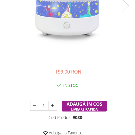
Experimente
Saltele Yoga
Stilouri
Teatru de papusi
Jucarii dentitie
Umbrele
Tempera și acuarele
Jucarii Senzoriale
199,00 RON
IN STOC
Durata de livrare:
24-48 ore
ADAUGĂ ÎN COȘ
LIVRARE RAPIDA
Cod Produs:
9030
Adauga la Favorite