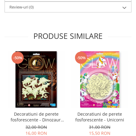
Review-uri
(0)
PRODUSE SIMILARE
-50%
-50%
Decoratiuni de perete
Decoratiuni de perete
fosforescente - Dinozauri
fosforescente - Unicorni
3D
32,00 RON
31,00 RON
16,00 RON
15,50 RON