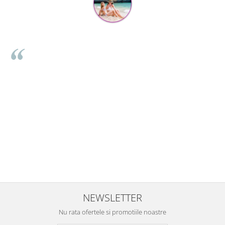
Mihaela Bastea
Buna Elena. Astazi au ajuns jocurile. Fetita mea este super
incantata. Am apucat sa deschidem unul dintre ele momentan.
e
Noi mai aveam un joc de la aceasta firma si stiam ca sunt
i
calitative, de aceea am si avut curaj sa comand atat de multe.
Primul deschis a fost cel cu Scufita rosie. Da, a fost totul ok. Au
r
ajuns repede, dupa cum ai si spus. Cutiile au ajuns cu bine.
e
⭐⭐⭐⭐⭐
NEWSLETTER
Nu rata ofertele si promotiile noastre