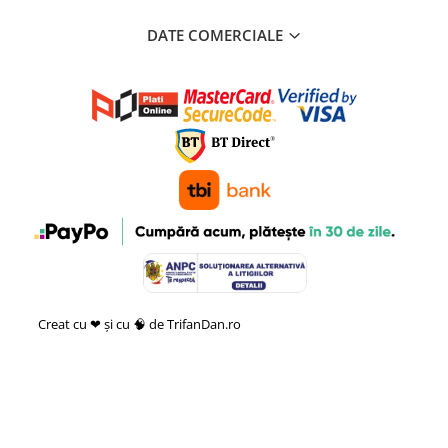
DATE COMERCIALE
Creat cu ❤ și cu 🧠 de TrifanDan.ro
si
Platforma E-commerce by
Gomag