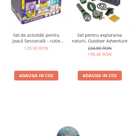
Set de activități pentru
Set pentru explorarea
Joacă Senzorială – cutie
naturii, Outdoor Adventure
multi-senzorială
129,00 RON
224,00 RON
190,40 RON
ADAUGA IN COS
ADAUGA IN COS
Parerea clientilor conteaza: