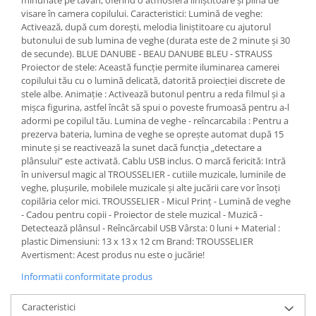
minunate pe tavan, oferind o atmosferă liniștitoare și plină de
visare în camera copilului. Caracteristici: Lumină de veghe:
Activează, după cum dorești, melodia liniștitoare cu ajutorul
butonului de sub lumina de veghe (durata este de 2 minute și 30
de secunde). BLUE DANUBE - BEAU DANUBE BLEU - STRAUSS
Proiector de stele: Această funcție permite iluminarea camerei
copilului tău cu o lumină delicată, datorită proiecției discrete de
stele albe. Animație : Activează butonul pentru a reda filmul și a
mișca figurina, astfel încât să spui o poveste frumoasă pentru a-l
adormi pe copilul tău. Lumina de veghe - reîncarcabila : Pentru a
prezerva bateria, lumina de veghe se oprește automat după 15
minute și se reactivează la sunet dacă funcția „detectare a
plânsului” este activată. Cablu USB inclus. O marcă fericită: Intră
în universul magic al TROUSSELIER - cutiile muzicale, luminile de
veghe, plușurile, mobilele muzicale și alte jucării care vor însoți
copilăria celor mici. TROUSSELIER - Micul Prinț - Lumină de veghe
- Cadou pentru copii - Proiector de stele muzical - Muzică -
Detectează plânsul - Reîncărcabil USB Vârsta: 0 luni + Material :
plastic Dimensiuni: 13 x 13 x 12 cm Brand: TROUSSELIER
Avertisment: Acest produs nu este o jucărie!
Informatii conformitate produs
Caracteristici