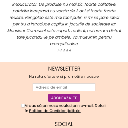
 calitative,
stiam ca sunt calitative, de aceea am si avut 
oarte foarte
comand atat de multe. Primul deschis a fost
 se pare ideal
Scufita rosie. Da, a fost totul ok. Au ajuns rep
ocietate iar
cum ai si spus. Cutiile au ajuns cu bine
i ne-am distrat
⭐⭐⭐⭐⭐
in pentru
NEWSLETTER
Nu rata ofertele si promotiile noastre
Vreau să primesc noutati prin e-mail. Detalii
în
Politica de Confidențialitate
.
SOCIAL