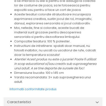
a se imbraca cu ele si pentru a le adauga la colectia
lor de costume de joaca, sa le foloseasca pentru
expozitii sau pentru a face un cort de joaca.
Aceste tesaturi colorate stralucitoare incurajeaza
exprimarea creativa, sustin jocul de rol, imaginativ,
dansul, explorarea senzoriala si jocul colaborativ.
Moi, netede, fine si colorate, aceste bucati de
material sunt grozave pentru descoperirea
senzoriala si pentru dezvoltarea limbajului.
Compozitie tesatura: 100 % poliester.
Instructiuni de intretinere: spalati doar manual, nu
folositi inalbitor, nu uscati cu uscatorul de rufe, calcati
doar la temperatura scazuta!
Atentie! Acest produs nu este o jucarie! Poate fi utilizat
in scop educational si/sau creativ sub supravegherea
unui adult. A se tine departe de sursele de foc!
Dimensiune bucata: 100 x 145 cm
Varsta recomandata: 3+ sub supravegherea unui
adult.
Informatii conformitate produs
Caracteristici