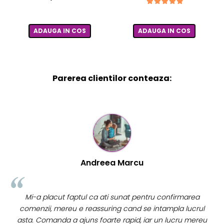
ADAUGA IN COS
ADAUGA IN COS
Parerea clientilor conteaza:
Mihaela Bastea
confirmarea
Buna Elena. Astazi au ajuns jocurile. Fetita mea 
ampla lucrul
incantata. Am apucat sa deschidem unul din
n lucru mereu
momentan. Noi mai aveam un joc de la aceasta