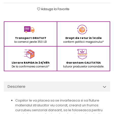
Experimente
Saltele Yoga
Stilouri
Teatru de papusi
Jucarii dentitie
Umbrele
Adauga la Favorite
Tempera și acuarele
Jucarii Senzoriale
Transport GRATUIT
Drept de retur in 14 zile
la comenzi peste 350 LEI
conform politicii magazinului*
Livrare RAPIDA in 24/48h
Garantam CALITATEA
De la confirmarea comenzii*
tuturor produselor comandate.
Descriere
Copiilor le va placea sa se invarteasca si sa fluture
materialul stralucitor viu colorat, creand un frumos
curcubeu senzorial dansant, sa le foloseasca pentru