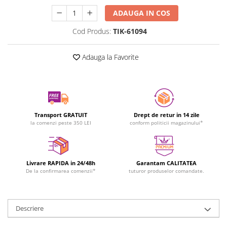
Experimente
Saltele Yoga
Stilouri
ADAUGA IN COS
Teatru de papusi
Jucarii dentitie
Umbrele
Tempera și acuarele
Cod Produs:
TIK-61094
Jucarii Senzoriale
Adauga la Favorite
Transport GRATUIT
Drept de retur in 14 zile
la comenzi peste 350 LEI
conform politicii magazinului*
Livrare RAPIDA in 24/48h
Garantam CALITATEA
De la confirmarea comenzii*
tuturor produselor comandate.
Descriere