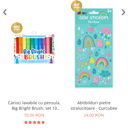
Carioci lavabile cu pensula,
Abtibilduri pietre
Big Bright Brush, set 10
stralucitoare - Curcubee
culori
70,00 RON
24,00 RON