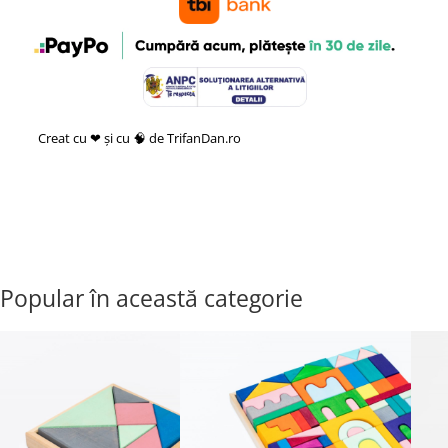
Creat cu ❤ și cu 🧠 de TrifanDan.ro
si
Platforma E-commerce by
Gomag
Popular în această categorie