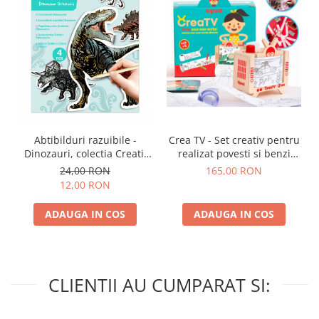
Abtibilduri razuibile -
Crea TV - Set creativ pentru
Dinozauri, colectia Creatii
realizat povesti si benzi
Naturale
desenate, Kipod
24,00 RON
165,00 RON
12,00 RON
ADAUGA IN COS
ADAUGA IN COS
CLIENTII AU CUMPARAT SI: