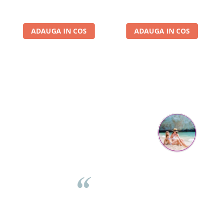
ADAUGA IN COS
ADAUGA IN COS
Parerea clientilor conteaza:
Mihaela Bastea
Buna Elena. Astazi au ajuns jocurile. Fetita mea este super
incantata. Am apucat sa deschidem unul dintre ele momentan.
e
Noi mai aveam un joc de la aceasta firma si stiam ca sunt