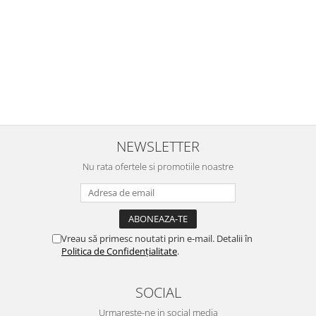
i
calitative, de aceea am si avut curaj sa comand atat de multe.
Primul deschis a fost cel cu Scufita rosie. Da, a fost totul ok. Au
r
ajuns repede, dupa cum ai si spus. Cutiile au ajuns cu bine.
e
⭐⭐⭐⭐⭐
NEWSLETTER
Nu rata ofertele si promotiile noastre
Vreau să primesc noutati prin e-mail. Detalii în
Politica de Confidențialitate
.
SOCIAL
Urmareste-ne in social media