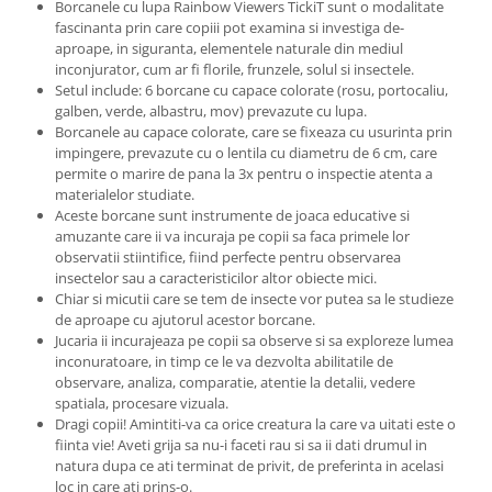
Borcanele cu lupa Rainbow Viewers TickiT sunt o modalitate
fascinanta prin care copiii pot examina si investiga de-
aproape, in siguranta, elementele naturale din mediul
inconjurator, cum ar fi florile, frunzele, solul si insectele.
Setul include: 6 borcane cu capace colorate (rosu, portocaliu,
galben, verde, albastru, mov) prevazute cu lupa.
Borcanele au capace colorate, care se fixeaza cu usurinta prin
impingere, prevazute cu o lentila cu diametru de 6 cm, care
permite o marire de pana la 3x pentru o inspectie atenta a
materialelor studiate.
Aceste borcane sunt instrumente de joaca educative si
amuzante care ii va incuraja pe copii sa faca primele lor
observatii stiintifice, fiind perfecte pentru observarea
insectelor sau a caracteristicilor altor obiecte mici.
Chiar si micutii care se tem de insecte vor putea sa le studieze
de aproape cu ajutorul acestor borcane.
Jucaria ii incurajeaza pe copii sa observe si sa exploreze lumea
inconuratoare, in timp ce le va dezvolta abilitatile de
observare, analiza, comparatie, atentie la detalii, vedere
spatiala, procesare vizuala.
Dragi copii! Amintiti-va ca orice creatura la care va uitati este o
fiinta vie! Aveti grija sa nu-i faceti rau si sa ii dati drumul in
natura dupa ce ati terminat de privit, de preferinta in acelasi
loc in care ati prins-o.