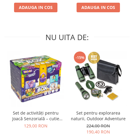
ADAUGA IN COS
ADAUGA IN COS
NU UITA DE:
-15%
Set de activități pentru
Set pentru explorarea
Joacă Senzorială – cutie
naturii, Outdoor Adventure
multi-senzorială
129,00 RON
224,00 RON
190,40 RON