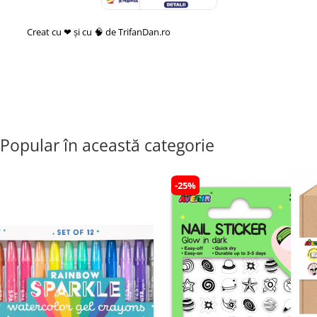
Creat cu ❤ și cu 🧠 de TrifanDan.ro
si
Platforma E-commerce by
Gomag
Popular în această categorie
-25%