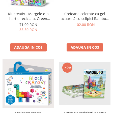
Kit creativ - Margele din
Creioane colorate cu gel
hartie reciclata, Green
acuarelă cu sclipici Rainbow
Creativity
Sparkle Metallic - Set de 12
71,00 RON
102,00 RON
35,50 RON
ADAUGA IN COS
ADAUGA IN COS
-40%
Carte cu activitati pentru
Creioane cerate