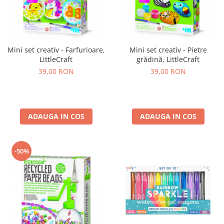
Experimente
Saltele Yoga
Stilouri
Teatru de papusi
Jucarii dentitie
Umbrele
Tempera și acuarele
Jucarii Senzoriale
Mini set creativ - Farfurioare,
Mini set creativ - Pietre
LittleCraft
grădină, LittleCraft
39,00 RON
39,00 RON
ADAUGA IN COS
ADAUGA IN COS
-50%