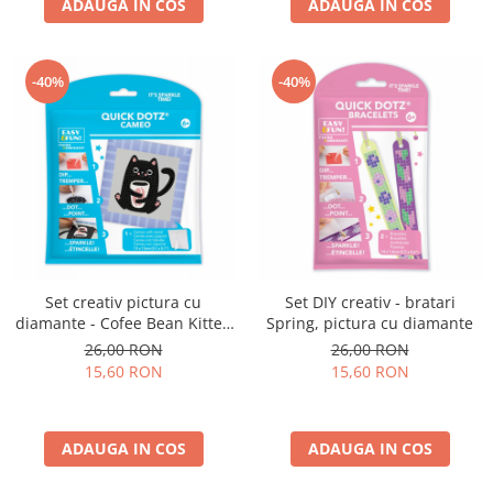
ADAUGA IN COS
ADAUGA IN COS
-40%
-40%
Set creativ pictura cu
Set DIY creativ - bratari
diamante - Cofee Bean Kitten
Spring, pictura cu diamante
- pisicuta
26,00 RON
26,00 RON
15,60 RON
15,60 RON
ADAUGA IN COS
ADAUGA IN COS