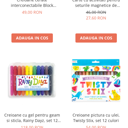
seturile magnetice de
interconectabile Block
constructie
Crayons - Dinozaur
46,00 RON
49,00 RON
Brachiosaurus, Haku Yoka
27,60 RON
ADAUGA IN COS
ADAUGA IN COS
Creioane cu gel pentru geam
Creioane pictura cu ulei,
si sticla, Rainy Dayz, set 12
Twisty Stix, set 12 culori
culori lavabile
118,00 RON
54,00 RON