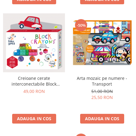
-50%
Creioane cerate
Arta mozaic pe numere -
interconectabile Block
Transport
Crayons - Masina, Haku Yoka
49,00 RON
51,00 RON
25,50 RON
ADAUGA IN COS
ADAUGA IN COS