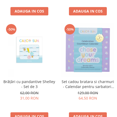
ADAUGA IN COS
ADAUGA IN COS
-50%
-50%
Brățări cu pandantive Shelley
Set cadou bratara si charmuri
- Set de 3
- Calendar pentru sarbatorit
evenimente Chase Your
62,00 RON
129,00 RON
Dream
31,00 RON
64,50 RON
ADAUGA IN COS
ADAUGA IN COS