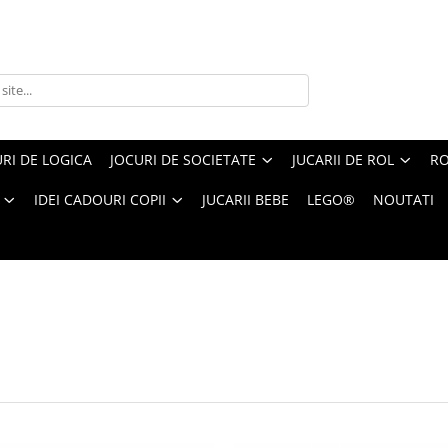
RI DE LOGICA
JOCURI DE SOCIETATE
JUCARII DE ROL
RO
IDEI CADOURI COPII
JUCARII BEBE
LEGO®
NOUTATI
ere 50%
1-
24
din
212
produse