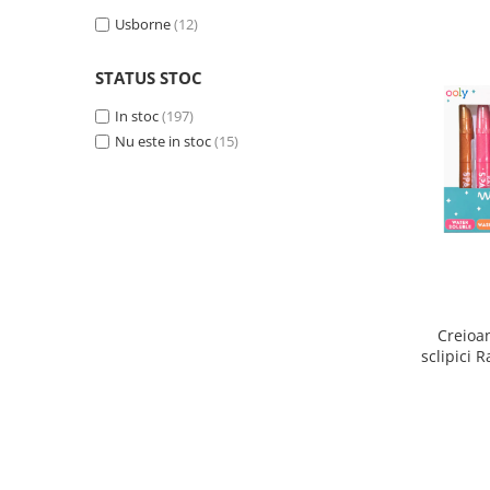
Diamond Dotz®
Usborne
(12)
(26)
Imagine Station
(2)
Magblox
(10)
STATUS STOC
mierEdu
(1)
In stoc
(197)
Ooly
(79)
Nu este in stoc
(15)
Plus Plus
(6)
Usborne
(13)
Yellow Door
(3)
Creioan
sclipici 