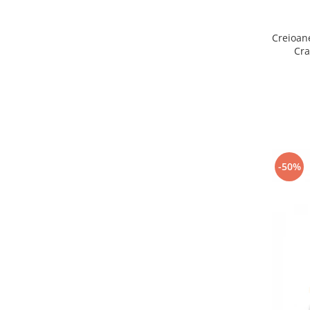
Creioane
Cra
-50%