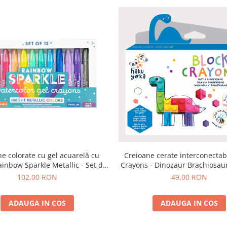
Creioane cerate interconectab
e colorate cu gel acuarelă cu
Crayons - Dinozaur Brachiosau
Rainbow Sparkle Metallic - Set de
Yoka
12
49,00 RON
102,00 RON
ADAUGA IN COS
ADAUGA IN COS