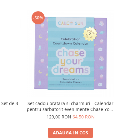
-50%
ățări cu pandantive Shelley - Set de 3
Set cadou bratara si charmuri - Calendar
pentru sarbatorit evenimente Chase Your
Dream
129,00 RON
64,50 RON
ADAUGA IN COS