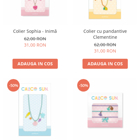
Experimente
Saltele Yoga
Stilouri
Teatru de papusi
Jucarii dentitie
Umbrele
Tempera și acuarele
Jucarii Senzoriale
Colier Sophia - Inimă
Colier cu pandantive
Clementine
62,00 RON
62,00 RON
31,00 RON
31,00 RON
ADAUGA IN COS
ADAUGA IN COS
-50%
-50%