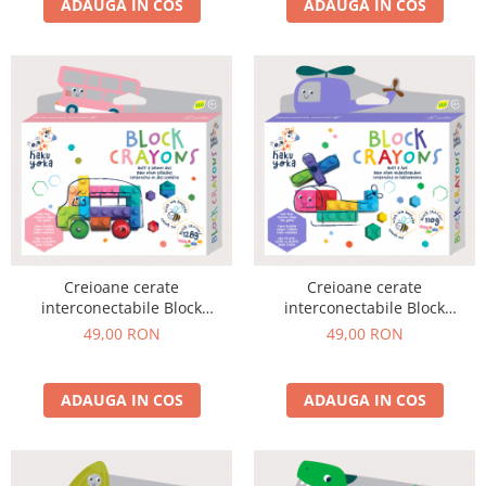
ADAUGA IN COS
ADAUGA IN COS
Creioane cerate
Creioane cerate
interconectabile Block
interconectabile Block
Crayons - Autobuz Scolar,
Crayons - Elicopter, Haku Yoka
49,00 RON
49,00 RON
Haku Yoka
ADAUGA IN COS
ADAUGA IN COS