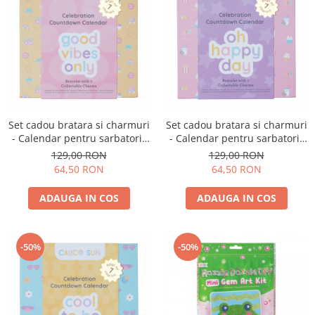
Set cadou bratara si charmuri
Set cadou bratara si charmuri
- Calendar pentru sarbatorit
- Calendar pentru sarbatorit
evenimente - Good Vibes Only
evenimente - Oh Happy Day
129,00 RON
129,00 RON
64,50 RON
64,50 RON
ADAUGA IN COS
ADAUGA IN COS
-50%
-50%