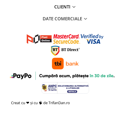
CLIENTI
DATE COMERCIALE
Creat cu ❤ și cu 🧠 de TrifanDan.ro
si
Platforma E-commerce by
Gomag