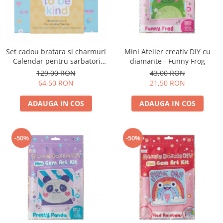
Set cadou bratara si charmuri
Mini Atelier creativ DIY cu
- Calendar pentru sarbatorit
diamante - Funny Frog
evenimente - Cool To Be Kind
129,00 RON
43,00 RON
64,50 RON
21,50 RON
ADAUGA IN COS
ADAUGA IN COS
-50%
-50%