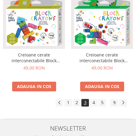
Creioane cerate
Creioane cerate
interconectabile Block
interconectabile Block
Crayons - Racheta, Haku Yoka
Crayons - Dinozaur T-Rex,
49,00 RON
49,00 RON
Haku Yoka
ADAUGA IN COS
ADAUGA IN COS
1
2
3
4
5
9
...
NEWSLETTER