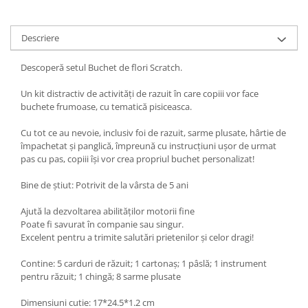
Descriere
Descoperă setul Buchet de flori Scratch.
Un kit distractiv de activități de razuit în care copiii vor face
buchete frumoase, cu tematică pisiceasca.
Cu tot ce au nevoie, inclusiv foi de razuit, sarme plusate, hârtie de
împachetat și panglică, împreună cu instrucțiuni ușor de urmat
pas cu pas, copiii își vor crea propriul buchet personalizat!
Bine de știut: Potrivit de la vârsta de 5 ani
Ajută la dezvoltarea abilităților motorii fine
Poate fi savurat în companie sau singur.
Excelent pentru a trimite salutări prietenilor și celor dragi!
Contine: 5 carduri de răzuit; 1 cartonaș; 1 pâslă; 1 instrument
pentru răzuit; 1 chingă; 8 sarme plusate
Dimensiuni cutie: 17*24.5*1.2 cm