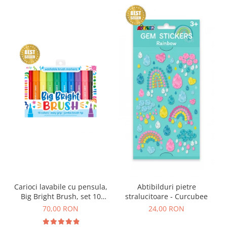
Carioci lavabile cu pensula,
Abtibilduri pietre
Big Bright Brush, set 10
stralucitoare - Curcubee
culori
70,00 RON
24,00 RON