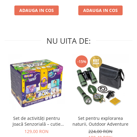
ADAUGA IN COS
ADAUGA IN COS
NU UITA DE:
-15%
Set de activități pentru
Set pentru explorarea
Joacă Senzorială – cutie
naturii, Outdoor Adventure
multi-senzorială
129,00 RON
224,00 RON