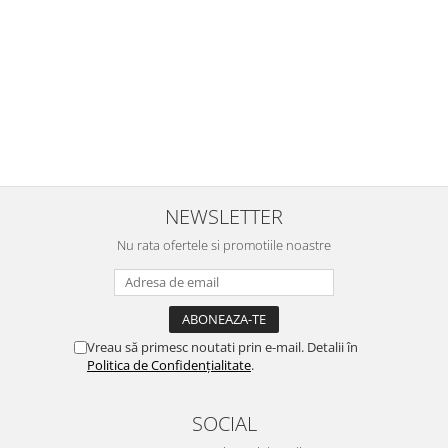
e
Noi mai aveam un joc de la aceasta firma si stiam ca sunt
i
calitative, de aceea am si avut curaj sa comand atat de multe.
Primul deschis a fost cel cu Scufita rosie. Da, a fost totul ok. Au
r
ajuns repede, dupa cum ai si spus. Cutiile au ajuns cu bine.
e
⭐⭐⭐⭐⭐
NEWSLETTER
Nu rata ofertele si promotiile noastre
Vreau să primesc noutati prin e-mail. Detalii în
Politica de Confidențialitate
.
SOCIAL