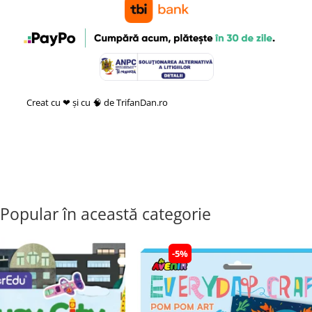
Creat cu ❤ și cu 🧠 de TrifanDan.ro
si
Platforma E-commerce by
Gomag
Popular în această categorie
-5%