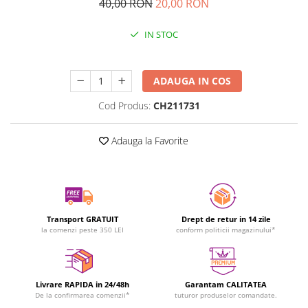
40,00 RON
20,00 RON
IN STOC
Durata de livrare:
24-48 ore
ADAUGA IN COS
Cod Produs:
CH211731
Adauga la Favorite
Transport GRATUIT
Drept de retur in 14 zile
la comenzi peste 350 LEI
conform politicii magazinului*
Livrare RAPIDA in 24/48h
Garantam CALITATEA
De la confirmarea comenzii*
tuturor produselor comandate.