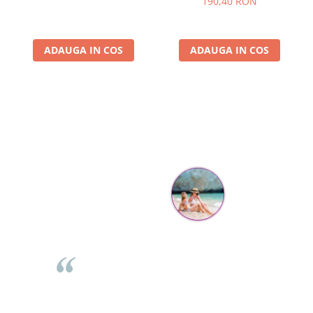
190,40 RON
ADAUGA IN COS
ADAUGA IN COS
Parerea clientilor conteaza:
Mihaela Bastea
Buna Elena. Astazi au ajuns jocurile. Fetita mea este super
incantata. Am apucat sa deschidem unul dintre ele momentan.