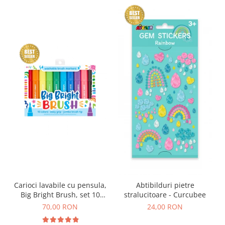
Carioci lavabile cu pensula,
Abtibilduri pietre
Big Bright Brush, set 10
stralucitoare - Curcubee
culori
70,00 RON
24,00 RON