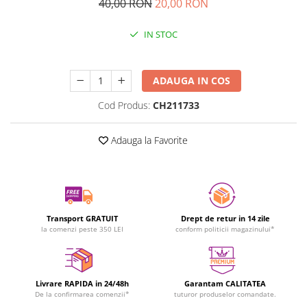
40,00 RON
20,00 RON
IN STOC
Durata de livrare:
24-48 ore
ADAUGA IN COS
Cod Produs:
CH211733
Adauga la Favorite
Transport GRATUIT
Drept de retur in 14 zile
la comenzi peste 350 LEI
conform politicii magazinului*
Livrare RAPIDA in 24/48h
Garantam CALITATEA
De la confirmarea comenzii*
tuturor produselor comandate.