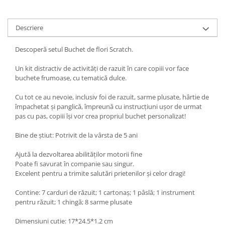
Descriere
Descoperă setul Buchet de flori Scratch.
Un kit distractiv de activități de razuit în care copiii vor face
buchete frumoase, cu tematică dulce.
Cu tot ce au nevoie, inclusiv foi de razuit, sarme plusate, hârtie de
împachetat și panglică, împreună cu instrucțiuni ușor de urmat
pas cu pas, copiii își vor crea propriul buchet personalizat!
Bine de știut: Potrivit de la vârsta de 5 ani
Ajută la dezvoltarea abilităților motorii fine
Poate fi savurat în companie sau singur.
Excelent pentru a trimite salutări prietenilor și celor dragi!
Contine: 7 carduri de răzuit; 1 cartonaș; 1 pâslă; 1 instrument
pentru răzuit; 1 chingă; 8 sarme plusate
Dimensiuni cutie: 17*24.5*1.2 cm