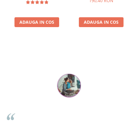
190,40 RON
ADAUGA IN COS
ADAUGA IN COS
Parerea clientilor conteaza:
Mihaela Bastea
Buna Elena. Astazi au ajuns jocurile. Fetita mea este super
incantata. Am apucat sa deschidem unul dintre ele momentan.