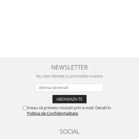
e
Noi mai aveam un joc de la aceasta firma si stiam ca sunt
i
calitative, de aceea am si avut curaj sa comand atat de multe.
Primul deschis a fost cel cu Scufita rosie. Da, a fost totul ok. Au
r
ajuns repede, dupa cum ai si spus. Cutiile au ajuns cu bine.
e
⭐⭐⭐⭐⭐
NEWSLETTER
Nu rata ofertele si promotiile noastre
Vreau să primesc noutati prin e-mail. Detalii în
Politica de Confidențialitate
.
SOCIAL