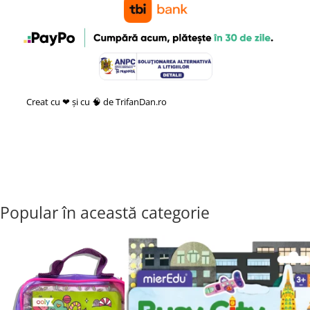
Creat cu ❤ și cu 🧠 de TrifanDan.ro
si
Platforma E-commerce by
Gomag
Popular în această categorie