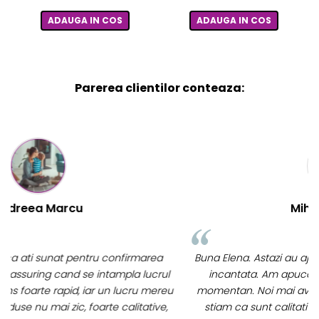
ADAUGA IN COS
ADAUGA IN COS
Parerea clientilor conteaza:
Mihaela Bastea
Buna Elena. Astazi au ajuns jocurile. Fetita mea este super
incantata. Am apucat sa deschidem unul dintre ele
momentan. Noi mai aveam un joc de la aceasta firma si
stiam ca sunt calitative, de aceea am si avut curaj sa