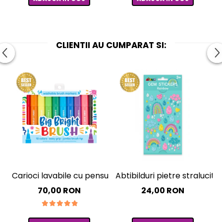
CLIENTII AU CUMPARAT SI:
Carioci lavabile cu pensula, Big Bright Brush, set 10 culo
Abtibilduri pietre straluci
70,00 RON
24,00 RON