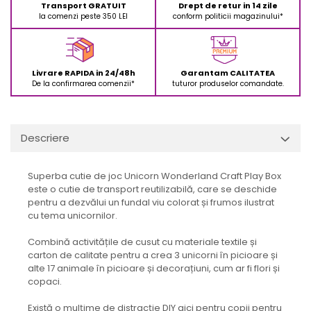
Transport GRATUIT
Drept de retur in 14 zile
la comenzi peste 350 LEI
conform politicii magazinului*
Livrare RAPIDA in 24/48h
Garantam CALITATEA
De la confirmarea comenzii*
tuturor produselor comandate.
Descriere
Superba cutie de joc Unicorn Wonderland Craft Play Box
este o cutie de transport reutilizabilă, care se deschide
pentru a dezvălui un fundal viu colorat și frumos ilustrat
cu tema unicornilor.
Combină activitățile de cusut cu materiale textile și
carton de calitate pentru a crea 3 unicorni în picioare și
alte 17 animale în picioare și decorațiuni, cum ar fi flori și
copaci.
Există o mulțime de distracție DIY aici pentru copii pentru