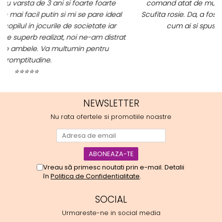
comand atat de multe. Primul deschis a fost cel cu
p
Scufita rosie. Da, a fost totul ok. Au ajuns repede, dupa
cum ai si spus. Cutiile au ajuns cu bine.
m
t
⭐⭐⭐⭐⭐
NEWSLETTER
Nu rata ofertele si promotiile noastre
Vreau să primesc noutati prin e-mail. Detalii
în
Politica de Confidențialitate
.
SOCIAL
Urmareste-ne in social media