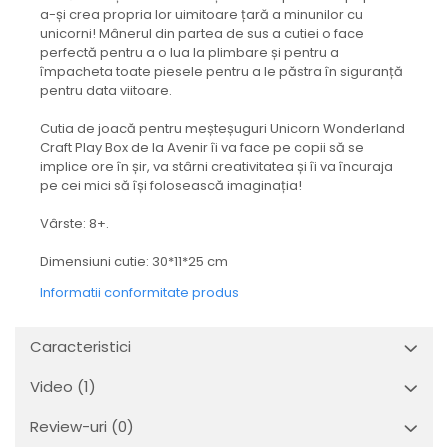
a-și crea propria lor uimitoare țară a minunilor cu
unicorni! Mânerul din partea de sus a cutiei o face
perfectă pentru a o lua la plimbare și pentru a
împacheta toate piesele pentru a le păstra în siguranță
pentru data viitoare.
Cutia de joacă pentru meșteșuguri Unicorn Wonderland
Craft Play Box de la Avenir îi va face pe copii să se
implice ore în șir, va stârni creativitatea și îi va încuraja
pe cei mici să își folosească imaginația!
Vârste: 8+.
Dimensiuni cutie: 30*11*25 cm
Informatii conformitate produs
Caracteristici
Video
(1)
Review-uri
(0)