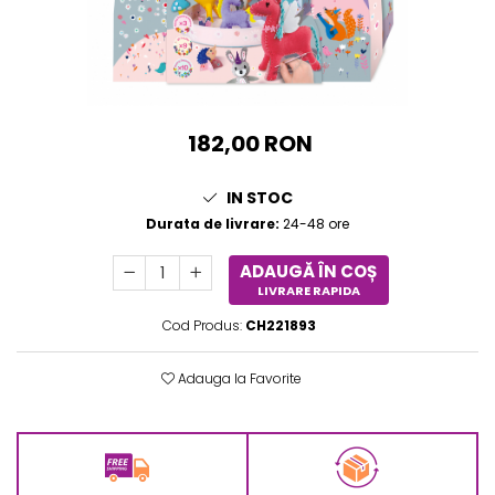
Experimente
Saltele Yoga
Stilouri
Teatru de papusi
Jucarii dentitie
Umbrele
Tempera și acuarele
Jucarii Senzoriale
182,00 RON
IN STOC
Durata de livrare:
24-48 ore
ADAUGĂ ÎN COȘ
LIVRARE RAPIDA
Cod Produs:
CH221893
Adauga la Favorite