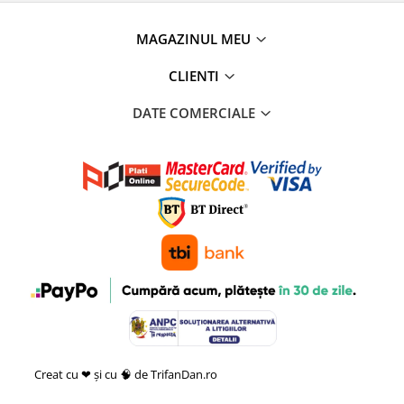
MAGAZINUL MEU
CLIENTI
DATE COMERCIALE
Creat cu ❤ și cu 🧠 de TrifanDan.ro
si
Platforma E-commerce by
Gomag