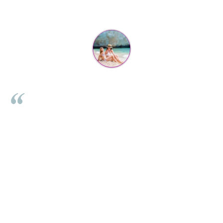
Mihaela Bastea
Buna Elena. Astazi au ajuns jocurile. Fetita mea este super
incantata. Am apucat sa deschidem unul dintre ele momentan.
e
Noi mai aveam un joc de la aceasta firma si stiam ca sunt
i
calitative, de aceea am si avut curaj sa comand atat de multe.
Primul deschis a fost cel cu Scufita rosie. Da, a fost totul ok. Au
r
ajuns repede, dupa cum ai si spus. Cutiile au ajuns cu bine.
e
⭐⭐⭐⭐⭐