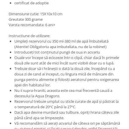
certificat de adoptie
Dimensiune cutie: 15X10x10 cm
Greutate 300 grame
Varsta recomandata: 6 ani+
Instructiune de utilizare:
Umpleți rezervorul cu 350 ml-380 ml de apă îmbuteliată
(Atentie! Obligatoriu apa imbuteliata, nu de la robinet)
Introduceți tot conținutul pungii de oua in acvariu
Ouale vor începe să eclozeze într-o clipă, chiar dacă în primele
două zile sunt atât de mici încât sunt vizibili doar cu o lupă.
Trebuie doar să-i hrănești o dată la două zile, începând cu a
doua zi de cand ai inceput, cu lingura mică de mâncare din
punga pentru alimente și folosiți aeratorul pentru oxigenarea
apei din habitatul lor.
Nu ii supra-hraniti, aceasta este cea mai frecventă cauză a
decesului la Aqua Dragons.
Rezervorul trebuie umplut cu sticle curate de apă și păstrat la
o temperatură de 20ºC până la 27ºC.
Dacă apa devine murdară sau tulbure, opriți hrana câteva zile
până când apa se limpezește.
Vă recomandăm să aerați acvariul de câteva ori pe săptămână
cu ajutorul pipetei, și lăsați capacul deschis astfel Dragonii tăi