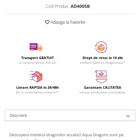
Cod Produs:
AD4005B
Adauga la Favorite
Transport GRATUIT
Drept de retur in 14 zile
la comenzi peste 350 LEI
conform politicii magazinului*
Livrare RAPIDA in 24/48h
Garantam CALITATEA
De la confirmarea comenzii*
tuturor produselor comandate.
Descriere
Descopera misterul dragonilor acvatici! Aqua Dragons sunt pe