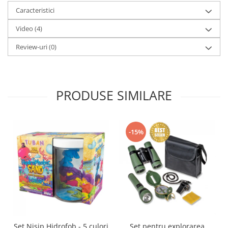
Caracteristici
Video
(4)
Review-uri
(0)
PRODUSE SIMILARE
-15%
Set Nisip Hidrofob - 5 culori
Set pentru explorarea