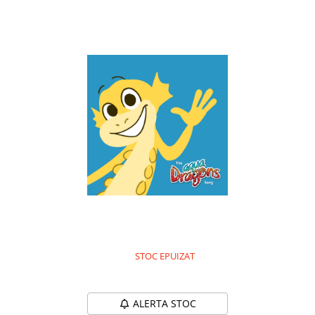
cresc până la 1 cm lungime. Ei înoată și se joacă cu grație în fascinanta
lor lume subacvatică. Aveți grijă de ei și veți vedea hranindu-se, cum
cresc, înoată, se joacă și chiar se reproduc.
STOC EPUIZAT
Durata de livrare:
24-48 ore
ALERTA STOC