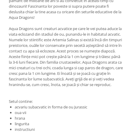
pamant de milioane de ani si au convietuit in acelasi timp cu
dinozaurii! Fascinanta lor poveste si supra putere poate fi
deslusita chiar la tine acasa cu oricare din seturile educative de la
Aqua Dragons!
Aqua Dragons sunt creaturi acvatice pe care le vei putea aduce la
viata eclozand din stadiul de ou, punandu-le in habitatul acvatic.
Numele lor stiintific este Artemia Salinas si există încă din timpuri
preistorice, ouăle lor conservate prin secetă aşteptând să intre în
contact cu apa să eclozeze. Acest proces se numește diapoză.
Aceste ființe mici pot crește până la 1 cm lungime și trăiesc până
la 3-6 luni fiecare. Din familia crustaceelor, Aqua Dragons arata ca
mici creaturi cu trei ochi, coada lunga si cap paros de dragon, care
cresc pana la 1 cm lungime. Ei înoată și se joacă cu grație în
fascinanta lor lume subacvatică. Aveți grijă de ei și veți vedea
hranindu-se, cum cresc, înota, se joacă și chiar se reproduc.
Setul contine:
acvariu subacvatic in forma de ou Jurassic
oua vii
hrana
lingurita
instructiuni