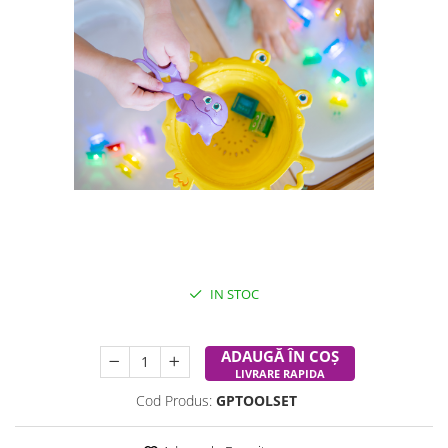
Instrumentele tactile perfecte pentru joaca interactiva.
Pick-up Pals au fost proiectati pentru joaca practica,
care sprijina dezvoltarea copilului dvs si a abilitatilor motrice
IN STOC
Durata de livrare:
24-48 ore
ADAUGĂ ÎN COȘ
LIVRARE RAPIDA
Cod Produs:
GPTOOLSET