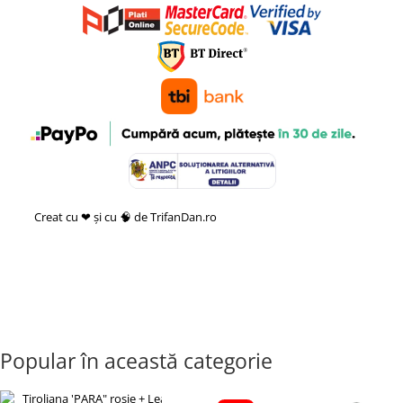
Creat cu ❤ și cu 🧠 de TrifanDan.ro
si
Platforma E-commerce by
Gomag
Popular în această categorie