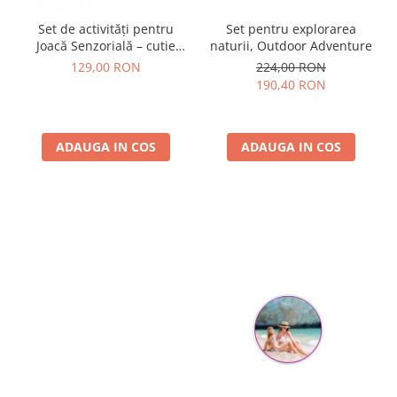
Set de activități pentru
Set pentru explorarea
Joacă Senzorială – cutie
naturii, Outdoor Adventure
multi-senzorială
129,00 RON
224,00 RON
190,40 RON
ADAUGA IN COS
ADAUGA IN COS
Parerea clientilor conteaza:
Mihaela Bastea