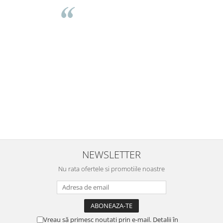
Buna Elena. Astazi au ajuns jocurile. Fetita mea este super
incantata. Am apucat sa deschidem unul dintre ele momentan.
e
Noi mai aveam un joc de la aceasta firma si stiam ca sunt
i
calitative, de aceea am si avut curaj sa comand atat de multe.
Primul deschis a fost cel cu Scufita rosie. Da, a fost totul ok. Au
r
ajuns repede, dupa cum ai si spus. Cutiile au ajuns cu bine.
e
⭐⭐⭐⭐⭐
NEWSLETTER
Nu rata ofertele si promotiile noastre
Vreau să primesc noutati prin e-mail. Detalii în