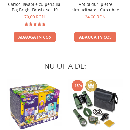
Carioci lavabile cu pensula,
Abtibilduri pietre
Big Bright Brush, set 10
stralucitoare - Curcubee
culori
70,00 RON
24,00 RON
ADAUGA IN COS
ADAUGA IN COS
NU UITA DE:
-15%