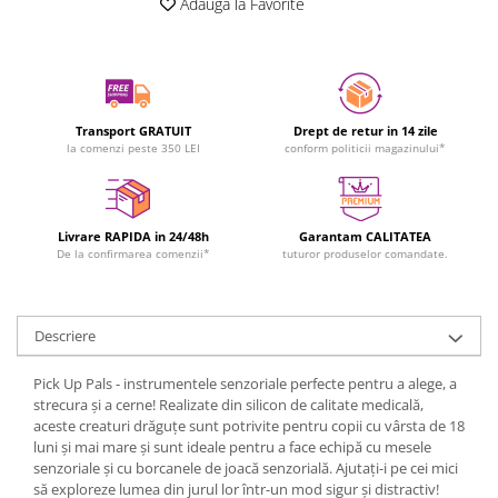
Adauga la Favorite
Transport GRATUIT
Drept de retur in 14 zile
la comenzi peste 350 LEI
conform politicii magazinului*
Livrare RAPIDA in 24/48h
Garantam CALITATEA
De la confirmarea comenzii*
tuturor produselor comandate.
Descriere
Pick Up Pals - instrumentele senzoriale perfecte pentru a alege, a
strecura și a cerne! Realizate din silicon de calitate medicală,
aceste creaturi drăguțe sunt potrivite pentru copii cu vârsta de 18
luni și mai mare și sunt ideale pentru a face echipă cu mesele
senzoriale și cu borcanele de joacă senzorială. Ajutați-i pe cei mici
să exploreze lumea din jurul lor într-un mod sigur și distractiv!