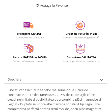
Adauga la Favorite
Transport GRATUIT
Drept de retur in 14 zile
la comenzi peste 350 LEI
conform politicii magazinului*
Livrare RAPIDA in 24/48h
Garantam CALITATEA
De la confirmarea comenzii*
tuturor produselor comandate.
Descriere
Bine ați venit la fuziunea celor mai bune două jucării de
construcție iubite din lume! MAGBRIX® deschide ușile către
creații nelimitate și posibilitatea de a combina plăci magnetice și
Lego® / Duplo® sau orice alte mărci de construit tip Lego.
Este
completarea perfectă pentru setul dvs. de joc cu plăci magnetice,