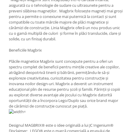
asigurată cu o tehnologie de sudare cu ultrasunete pentru a
preveni slăbirea magneților.
Magbrix folosește magneți mai groși
pentru a permite o conexiune mai puternică la contact și sunt
compatibile cu toate mărcile majore de plăci magnetice și
cărămizi de construcție.
Linia Magbrix oferă un nou produs unic
cu o gamă multiplă de culori și forme în plăci translucide, clare și
solide, cu un finisaj durabil.
Beneficiile Magbrix
Plăcile magnetice Magbrix sunt concepute pentru a oferi un
spectru complet de beneficii pentru mințile creative ale copiilor,
atrăgând deopotrivă tinerii și bătrânii, permițându-le să-și
exploreze creativitatea, curiozitatea pentru construcție și
inovarea noilor design-uri.
Magbrix a devenit un instrument
educațional plin de resurse pentru școli și familii. Părinții și copiii
au explorat diverse avantaje ale jocului cu Magbrix datorită
oportunității de a încorpora Lego/Duplo sau orice brand major
de cărămizi de construcție cunoscut pe piață.
Designul MAGBRIX® este o idee originală a lui JC Ingenium®
Disclaimer: „LEGO® este o marcă comercială a grupului de