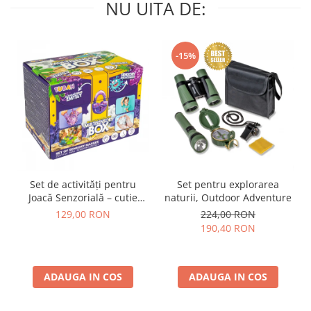
NU UITA DE:
-15%
Set de activități pentru
Set pentru explorarea
Joacă Senzorială – cutie
naturii, Outdoor Adventure
multi-senzorială
129,00 RON
224,00 RON
190,40 RON
ADAUGA IN COS
ADAUGA IN COS