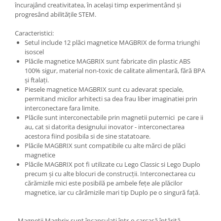
încurajând creativitatea, în același timp experimentând și
progresând abilitățile STEM.
Caracteristici:
Setul include 12 plăci magnetice MAGBRIX de forma triunghi
isoscel
Plăcile magnetice MAGBRIX sunt fabricate din plastic ABS
100% sigur, material non-toxic de calitate alimentară, fără BPA
și ftalați.
Piesele magnetice
MAGBRIX
sunt cu adevarat speciale,
permitand micilor arhitecti sa dea frau liber imaginatiei prin
interconectare fara limite.
Pl
ă
cile sunt interconectabile prin magnetii puternici pe care ii
au, cat si datorita designului inovator - interconectarea
acestora fiind posibila si de sine statatoare.
Plăcile MAGBRIX sunt compatibile cu alte mărci de plăci
magnetice
Plăcile MAGBRIX pot fi utilizate cu Lego Classic si Lego Duplo
precum și cu alte blocuri de construcții. Interconectarea cu
cărămizile mici este posibilă pe ambele fețe ale plăcilor
magnetice, iar cu cărămizile mari tip Duplo pe o singură față.
Magneții Magbrix sunt încapsulați într-o carcasă întărită,