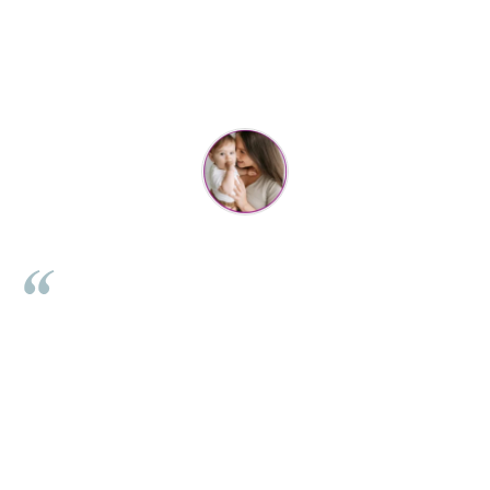
Parerea clientilor conteaza:
Cristina Hanga
Tot ce am comandat pana acum a fost suuuper, f faine chestii si
livrarea de nota 100 ... de pe o zi pe alta . Aveam emotii ca nu va
o
ajunge swayer pt ziua copilului din weekend, dar e joi azi si a
ajuns :) abia astept sa ii dau cadoul :D revin cu feedback apoi. Va
u
multumesc !! <3
⭐⭐⭐⭐⭐