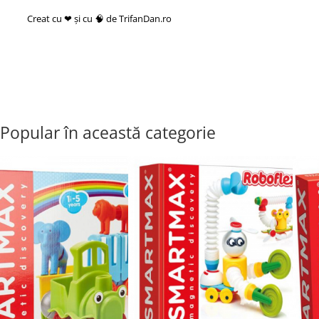
Creat cu ❤ și cu 🧠 de TrifanDan.ro
si
Platforma E-commerce by
Gomag
Popular în această categorie