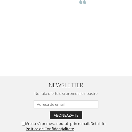
Buna Elena. Astazi au ajuns jocurile. Fetita mea este super
incantata. Am apucat sa deschidem unul dintre ele momentan.
e
Noi mai aveam un joc de la aceasta firma si stiam ca sunt
i
calitative, de aceea am si avut curaj sa comand atat de multe.
Primul deschis a fost cel cu Scufita rosie. Da, a fost totul ok. Au
r
ajuns repede, dupa cum ai si spus. Cutiile au ajuns cu bine.
e
⭐⭐⭐⭐⭐
NEWSLETTER
Nu rata ofertele si promotiile noastre
Vreau să primesc noutati prin e-mail. Detalii în
Politica de Confidențialitate
.