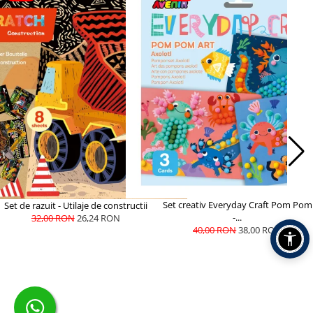
Set creativ Everyday Craft Pom Pom
Set de razuit - Utilaje de constructii
-...
32,00 RON
26,24 RON
40,00 RON
38,00 RON