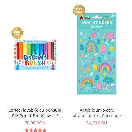
Carioci lavabile cu pensula,
Abtibilduri pietre
Big Bright Brush, set 10
stralucitoare - Curcubee
culori
70,00 RON
24,00 RON