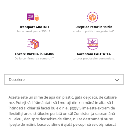
Transport GRATUIT
Drept de retur in 14 zile
la comenzi peste 350 LEI
conform politicii magazinului*
Livrare RAPIDA in 24/48h
Garantam CALITATEA
De la confirmarea comenzii*
tuturor produselor comandate.
Descriere
Acesta este un slime de apă din plastic, gata de joacă, de culoare
roz. Puteți să-l frământați, să-l mutați dintr-o mână în alta, să-l
întindeți și chiar să faceți bule din el. Jiggly Slime este extrem de
flexibil și are o strălucire perlată unică! Consistența sa seamănă
cu jeleul, dar, spre deosebire de slime, nu se destramă și nu se
lipește de mâini. Joaca cu slime îi ajută pe copii să se obișnuiască