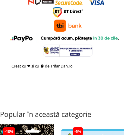
Creat cu ❤ și cu 🧠 de TrifanDan.ro
si
Platforma E-commerce by
Gomag
Popular în această categorie
-18%
-5%