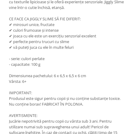
cu texturile lipicioase și le oferă experiențe senzoriale. Jiggly Slime
vine într-o cutie închisă, etanșă.
CE FACE CA JIGGLY SLIME SĂ FIE DIFERIT:
✔ mirosuri unice, fructate
✔ culori frumoase și intense
✔ joaca cu ele este un exercițiu senzorial excelent
✔ perfecte pentru trucuri cu slime
✔ vă puteți juca cu ele în multe feluri
- serie: culori perlate
- capacitate: 100 g
Dimensiunea pachetului: 6 x 6,5 x 6,5 x 6 cm
Vârsta: 6+
IMPORTANT:
Produsul este sigur pentru copii și nu conține substanțe toxice.
Nu conține borax! FABRICAT ÎN POLONIA.
AVERTISMENTE:
Jucărie nepotrivită pentru copii cu vârsta sub 3 ani. Pentru
utilizare numai sub supravegherea unui adult! Pericol de
sufocare-înghițire. În caz de contact cu ochii, clătiți timp de 15