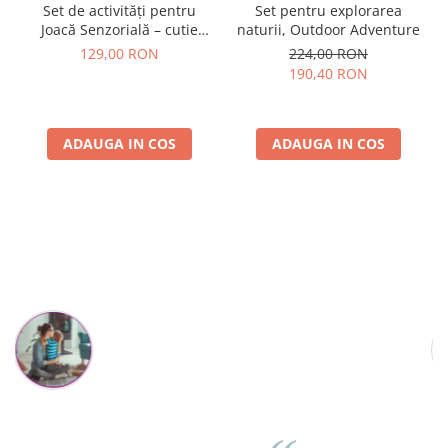
Set de activități pentru
Set pentru explorarea
Joacă Senzorială – cutie
naturii, Outdoor Adventure
multi-senzorială
129,00 RON
224,00 RON
190,40 RON
ADAUGA IN COS
ADAUGA IN COS
Parerea clientilor conteaza:
Mihaela Bastea