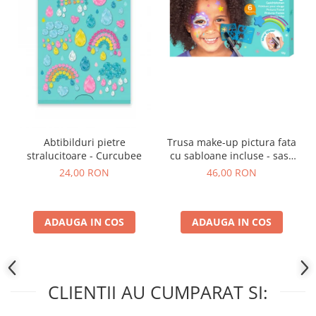
Abtibilduri pietre
Trusa make-up pictura fata
stralucitoare - Curcubee
cu sabloane incluse - sase
culori non-alergice -
24,00 RON
46,00 RON
curcubeu si stele
ADAUGA IN COS
ADAUGA IN COS
CLIENTII AU CUMPARAT SI: