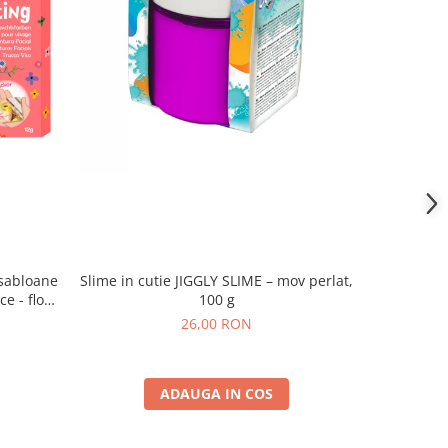
 sabloane
Slime in cutie JIGGLY SLIME – mov perlat,
Slime in c
e - flori
100 g
26,00 RON
ADAUGA IN COS