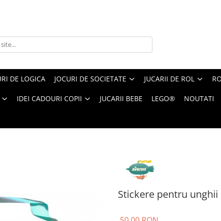
RI DE LOGICA
JOCURI DE SOCIETATE
JUCARII DE ROL
RO
IDEI CADOURI COPII
JUCARII BEBE
LEGO®
NOUTATI
u unghii si tatuaje - Unicorni
Stickere pentru unghii 
50,00 RON