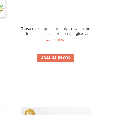
Trusa make-up pictura fata cu sabloane
a
incluse - sase culori non-alergice -
curcubeu si stele
46,00 RON
ADAUGA IN COS