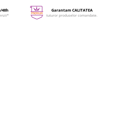
4/48h
Garantam CALITATEA
enzii*
tuturor produselor comandate.