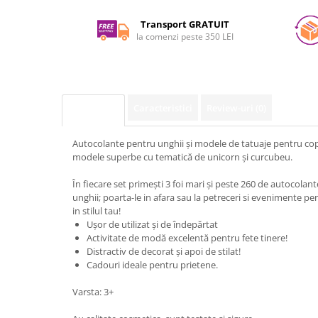
pe
Facebook
Transport GRATUIT
la comenzi peste 350 LEI
Caracteristici
Review-uri
(0)
Descriere
Autocolante pentru unghii și modele de tatuaje pentru copi
modele superbe cu tematică de unicorn și curcubeu.
În fiecare set primești 3 foi mari și peste 260 de autocolan
unghii; poarta-le in afara sau la petreceri si evenimente p
in stilul tau!
Ușor de utilizat și de îndepărtat
Activitate de modă excelentă pentru fete tinere!
Distractiv de decorat și apoi de stilat!
Cadouri ideale pentru prietene.
Varsta: 3+