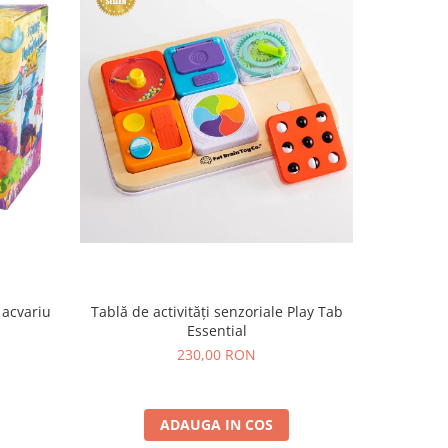
 acvariu
Tablă de activități senzoriale Play Tab
Set DIY e
Essential
230,00 RON
ADAUGA IN COS