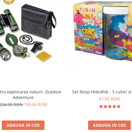
tru explorarea naturii, Outdoor
Set Nisip Hidrofob - 5 culori si
Adventure
61,00 RON
224,00 RON
190,40 RON
ADAUGA IN COS
ADAUGA IN COS