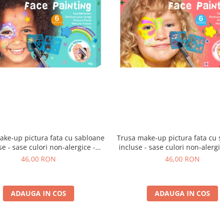
ake-up pictura fata cu sabloane
Trusa make-up pictura fata cu
se - sase culori non-alergice -
incluse - sase culori non-alergic
curcubeu si stele
si fluturi
46,00 RON
46,00 RON
ADAUGA IN COS
ADAUGA IN COS