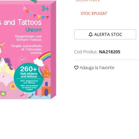
STOC EPUIZAT
Durata de livrare:
24-48 ore
ALERTA STOC
Cod Produs:
NA218205
Adauga la Favorite