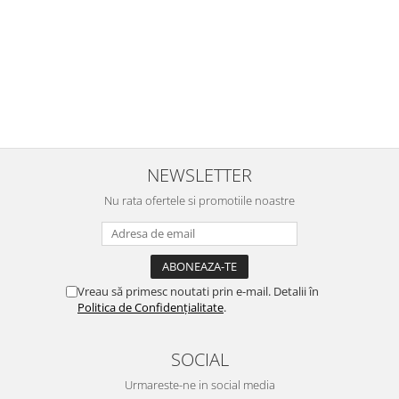
i
calitative, de aceea am si avut curaj sa comand atat de multe.
Primul deschis a fost cel cu Scufita rosie. Da, a fost totul ok. Au
r
ajuns repede, dupa cum ai si spus. Cutiile au ajuns cu bine.
e
⭐⭐⭐⭐⭐
NEWSLETTER
Nu rata ofertele si promotiile noastre
Vreau să primesc noutati prin e-mail. Detalii în
Politica de Confidențialitate
.
SOCIAL
Urmareste-ne in social media