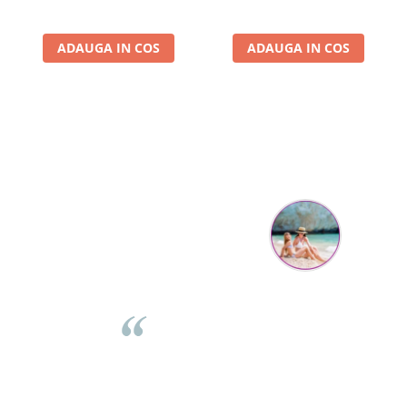
ADAUGA IN COS
ADAUGA IN COS
Parerea clientilor conteaza:
Mihaela Bastea
Buna Elena. Astazi au ajuns jocurile. Fetita mea este super
incantata. Am apucat sa deschidem unul dintre ele momentan.
e
Noi mai aveam un joc de la aceasta firma si stiam ca sunt