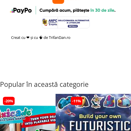
Creat cu ❤ și cu 🧠 de TrifanDan.ro
si
Platforma E-commerce by
Gomag
Popular în această categorie
-20%
-11%