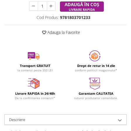
ADAUGĂ ÎN COȘ
LIVRARE RAPIDA
Cod Produs:
9781803701233
Adauga la Favorite
Transport GRATUIT
Drept de retur in 14 zile
la comenzi peste 350 LEI
conform politicii magazinului*
Livrare RAPIDA in 24/48h
Garantam CALITATEA
De la confirmarea comenzii*
tuturor produselor comandate.
Descriere