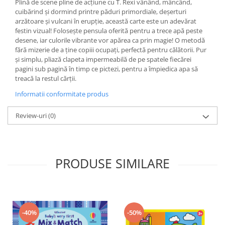
Plină de scene pline de acțiune cu T. Rexi vânând, mâncând,
cuibărind și dormind printre păduri primordiale, deșerturi
arzătoare și vulcani în erupție, această carte este un adevărat
festin vizual! Folosește pensula oferită pentru a trece apă peste
desene, iar culorile vibrante vor apărea ca prin magie! O metodă
fără mizerie de a ține copiii ocupați, perfectă pentru călătorii. Pur
și simplu, pliază clapeta impermeabilă de pe spatele fiecărei
pagini sub pagină în timp ce pictezi, pentru a împiedica apa să
treacă la restul cărții.
Informatii conformitate produs
Review-uri
(0)
PRODUSE SIMILARE
-40%
-50%