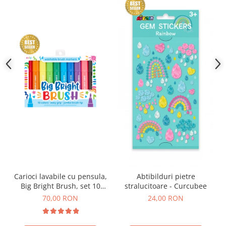
Carioci lavabile cu pensula,
Abtibilduri pietre
Big Bright Brush, set 10
stralucitoare - Curcubee
culori
70,00 RON
24,00 RON