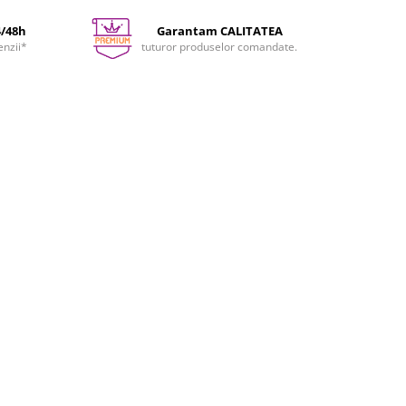
4/48h
Garantam CALITATEA
enzii*
tuturor produselor comandate.