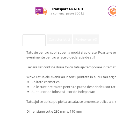
pe
Facebook
Transport GRATUIT
la comenzi peste 350 LEI
Caracteristici
Review-uri
(0)
Descriere
Tatuaje pentru copii super la modă și colorate! Poarta-le pe 
evenimente pentru a face o declaratie de stil!
Fiecare set contine doua foi cu tatuaje temporare in temat
Wow! Tatuajele Avenir au insertii printate in auriu sau argin
Calitate cosmetica.
Foile sunt pre-taiate pentru a putea desprinde usor tat
Sunt usor de folosit si usor de indepartat!
Tatuajul se aplica pe pielea uscata, se umezeste pelicula s
Dimensiune cutie 230 mm x 110 mm