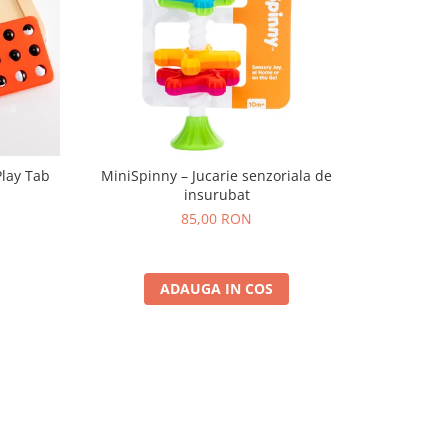
Play Tab
MiniSpinny – Jucarie senzoriala de
Set Nisip 
insurubat
85,00 RON
ADAUGA IN COS