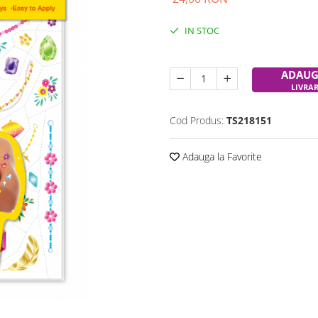
IN STOC
Durata de livrare:
24-48 ore
ADAUG
LIVRA
Cod Produs:
TS218151
Adauga la Favorite