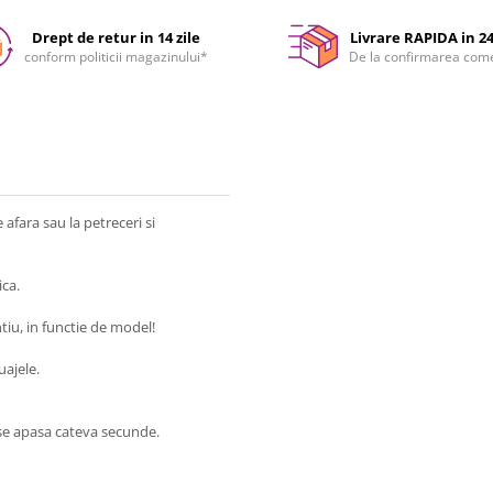
Drept de retur in 14 zile
Livrare RAPIDA in 2
conform politicii magazinului*
De la confirmarea com
afara sau la petreceri si
ica.
tiu, in functie de model!
uajele.
i se apasa cateva secunde.