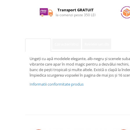
pe
Facebook
Transport GRATUIT
la comenzi peste 350 LEI
Caracteristici
Review-uri
(0)
Descriere
Ungeți cu apă modelele elegante, alb-negru și scenele subac
vibrante care apar în mod magic pentru a dezvălui rechini
banc de pești tropicali și multe altele. Există o clapă la înd
împiedica scurgerea vopselei în pagina de mai jos și 16 scen
Informatii conformitate produs