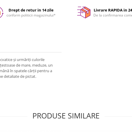
Drept de retur in 14 zile
Livrare RAPIDA in 2
conform politicii magazinului*
De la confirmarea com
vatice și urmăriți culorile
, țestoase de mare, meduze, un
emână în spatele cărții pentru a
e detaliate de pictat.
PRODUSE SIMILARE