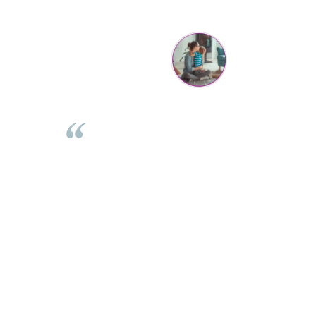
Mihaela Bastea
rea comenzii,
Buna Elena. Astazi au ajuns jocurile. Fetita mea este su
sta. Comanda
incantata. Am apucat sa deschidem unul dintre ele
curator. De
momentan. Noi mai aveam un joc de la aceasta firma s
 incepand cu
stiam ca sunt calitative, de aceea am si avut curaj sa
loo este mai
comand atat de multe. Primul deschis a fost cel cu Scuf
ce copilul in
rosie. Da, a fost totul ok. Au ajuns repede, dupa cum ai 
este superb
spus. Cutiile au ajuns cu bine.
 ambele. Va
⭐⭐⭐⭐⭐