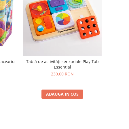
 acvariu
Tablă de activități senzoriale Play Tab
Set DIY e
Essential
230,00 RON
ADAUGA IN COS