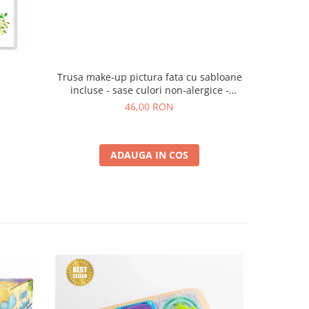
Trusa make-up pictura fata cu sabloane
a
incluse - sase culori non-alergice -
curcubeu si stele
46,00 RON
ADAUGA IN COS