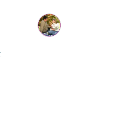
Cristina Hanga
Tot ce am comandat pana acum a fost suuuper, f faine
estii si livrarea de nota 100 ... de pe o zi pe alta . Aveam
tii ca nu va ajunge swayer pt ziua copilului din weekend,
 e joi azi si a ajuns :) abia astept sa ii dau cadoul :D revin
cu feedback apoi. Va multumesc !! <3
⭐⭐⭐⭐⭐