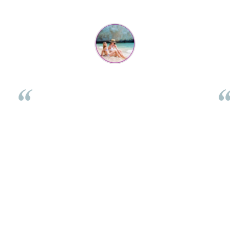
Flory Mihaescu
per
Placa a fost super-apreciata de cei mici, la petrecere, poate
fi folosita de 2 copii in același timp, se legănau și se urcau
ch
i
impreuna. Celui mic ii place foarte mult și nu ma gandeam
emo
ca o poate folosi în atâtea moduri: se leagana pe ea stand
dar
ita
jos, o folosește ca pe placa de surf, se târăște pe sub ea, se
si
joaca cu masinute, poate chiar și sa manance pe ea.
Multumim pentru promptitudine iar placa arata foarte
frumos, cu acea margine colorata.
⭐⭐⭐⭐⭐