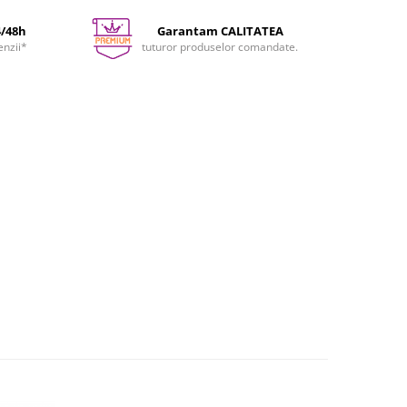
4/48h
Garantam CALITATEA
enzii*
tuturor produselor comandate.