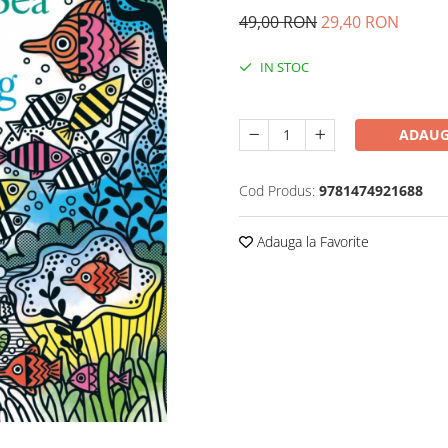
49,00 RON
29,40 RON
IN STOC
Durata de livrare:
24-48 ore
ADAUG
Cod Produs:
9781474921688
Adauga la Favorite