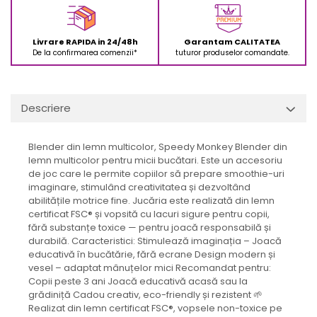
Livrare RAPIDA in 24/48h
Garantam CALITATEA
De la confirmarea comenzii*
tuturor produselor comandate.
Descriere
Blender din lemn multicolor, Speedy Monkey Blender din
lemn multicolor pentru micii bucătari. Este un accesoriu
de joc care le permite copiilor să prepare smoothie-uri
imaginare, stimulând creativitatea și dezvoltând
abilitățile motrice fine. Jucăria este realizată din lemn
certificat FSC® și vopsită cu lacuri sigure pentru copii,
fără substanțe toxice — pentru joacă responsabilă și
durabilă. Caracteristici: Stimulează imaginația – Joacă
educativă în bucătărie, fără ecrane Design modern și
vesel – adaptat mânuțelor mici Recomandat pentru:
Copii peste 3 ani Joacă educativă acasă sau la
grădiniță Cadou creativ, eco-friendly și rezistent 🌱
Realizat din lemn certificat FSC®, vopsele non-toxice pe