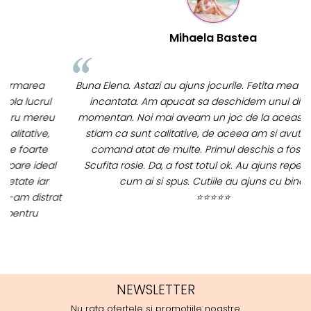
Mihaela Bastea
Buna Elena. Astazi au ajuns jocurile. Fetita mea este super
incantata. Am apucat sa deschidem unul dintre ele
momentan. Noi mai aveam un joc de la aceasta firma si
stiam ca sunt calitative, de aceea am si avut curaj sa
comand atat de multe. Primul deschis a fost cel cu
p
Scufita rosie. Da, a fost totul ok. Au ajuns repede, dupa
cum ai si spus. Cutiile au ajuns cu bine.
m
t
⭐⭐⭐⭐⭐
NEWSLETTER
Nu rata ofertele si promotiile noastre