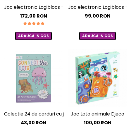
Experimente
Saltele Yoga
Stilouri
Joc electronic Logiblocs - set Spy Tech
Joc electronic Logiblocs - 
Teatru de papusi
Jucarii dentitie
Umbrele
Tempera și acuarele
172,00 RON
99,00 RON
Jucarii Senzoriale
ADAUGA IN COS
ADAUGA IN COS
Colectie 24 de carduri cu jocuri si activitati - Uneste p
Joc Loto animale Djeco
43,00 RON
100,00 RON