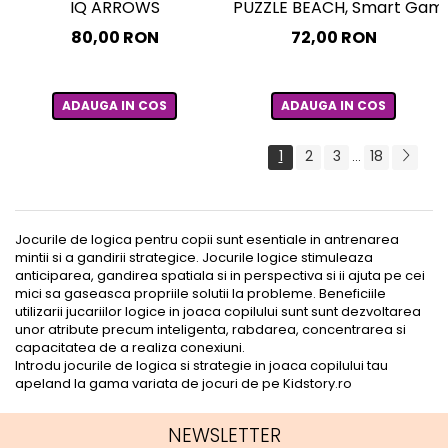
IQ ARROWS
PUZZLE BEACH, Smart Games
80,00 RON
72,00 RON
ADAUGA IN COS
ADAUGA IN COS
1
2
3
18
...
Jocurile de logica pentru copii sunt esentiale in antrenarea
mintii si a gandirii strategice. Jocurile logice stimuleaza
anticiparea, gandirea spatiala si in perspectiva si ii ajuta pe cei
mici sa gaseasca propriile solutii la probleme. Beneficiile
utilizarii jucariilor logice in joaca copilului sunt sunt dezvoltarea
unor atribute precum inteligenta, rabdarea, concentrarea si
capacitatea de a realiza conexiuni.
Introdu jocurile de logica si strategie in joaca copilului tau
apeland la gama variata de jocuri de pe Kidstory.ro
NEWSLETTER