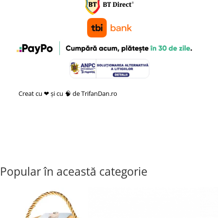
Creat cu ❤ și cu 🧠 de TrifanDan.ro
si
Platforma E-commerce by
Gomag
Popular în această categorie