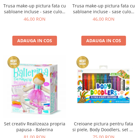
Experimente
Saltele Yoga
Trusa make-up pictura fata cu
Trusa make-up pictura fata cu
Stilouri
Teatru de papusi
Jucarii dentitie
Umbrele
sabloane incluse - sase culori
sabloane incluse - sase culori
Tempera și acuarele
non-alergice - curcubeu si
non-alergice - flori si fluturi
46,00 RON
46,00 RON
Jucarii Senzoriale
stele
ADAUGA IN COS
ADAUGA IN COS
Set creativ Realizeaza propria
Creioane pictura pentru fata
papusa - Balerina
si piele, Body Doodlers, set de
12
81,00 RON
75,00 RON