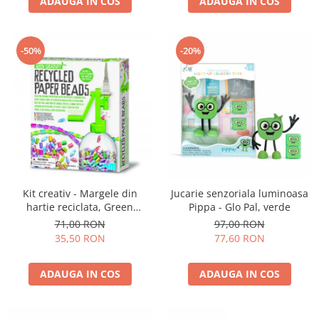
ADAUGA IN COS
ADAUGA IN COS
-50%
-20%
Kit creativ - Margele din
Jucarie senzoriala luminoasa
hartie reciclata, Green
Pippa - Glo Pal, verde
Creativity
71,00 RON
97,00 RON
35,50 RON
77,60 RON
ADAUGA IN COS
ADAUGA IN COS