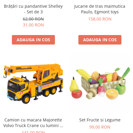
Brățări cu pandantive Shelley
Jucarie de tras maimutica
- Set de 3
Paulo, Egmont toys
62,00 RON
158,00 RON
31,00 RON
ADAUGA IN COS
ADAUGA IN COS
Camion cu macara Majorette
Set Fructe si Legume
Volvo Truck Crane cu lumini si
99,00 RON
sunete
141,00 RON