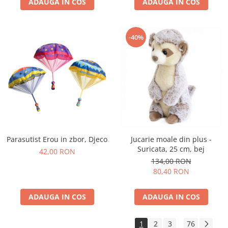
ADAUGA IN COS
ADAUGA IN COS
-40%
Parasutist Erou in zbor, Djeco
Jucarie moale din plus -
Suricata, 25 cm, bej
42,00 RON
134,00 RON
80,40 RON
ADAUGA IN COS
ADAUGA IN COS
1
2
3
76
...