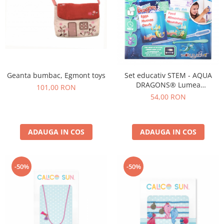
Geanta bumbac, Egmont toys
Set educativ STEM - AQUA
DRAGONS® Lumea
101,00 RON
subacvatica - kit
54,00 RON
reumplere/starter
ADAUGA IN COS
ADAUGA IN COS
-50%
-50%