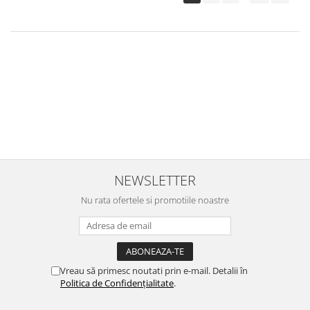
Fie ca vrei sa afli ce-a facut copilul la gradinita sau sa afli de ce s-a
certat cu colegul de scoala, joaca de rol te va ajuta sa patrunzi in lumea
copilului tau si sa te conectezi emotional. Foloseste jucarii de rol
pentru a dezvolta imaginatia copiilor, acestia avand abilitatea naturala
de a intra usor in pielea unor personaje reale sau fictive. Imaginarea
unor situatii cat mai variate ajuta la imbogatirea vocabularului si a
abilitatilor sociale, creste stima de sine si dezvolta gandirea abstracta.
NEWSLETTER
Nu rata ofertele si promotiile noastre
Vreau să primesc noutati prin e-mail. Detalii în
Politica de Confidențialitate
.