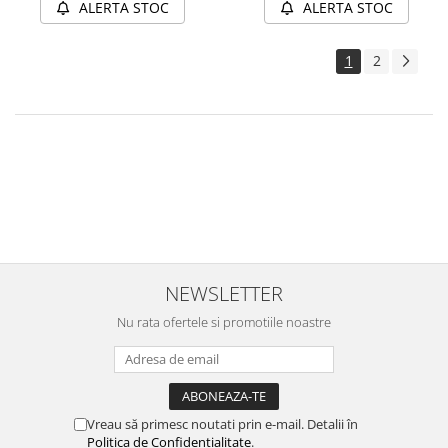
ALERTA STOC
ALERTA STOC
1
2
Orice papusa care se respecta are o casa primitoare in care locuieste.
Fie ca este casuta de papusi cu terasa sau casuta de papusi din lemn
cu lift, sau chiar casa papusilor portabila, aceasta musai trebuie sa aiba
mobilier de papusi incantator, camere spatioase si un design placut. La
noi in magazin gasesti multe modele si poti alege dupa placul tau sau
al copilului.
NEWSLETTER
Nu rata ofertele si promotiile noastre
Vreau să primesc noutati prin e-mail. Detalii în
Politica de Confidențialitate
.