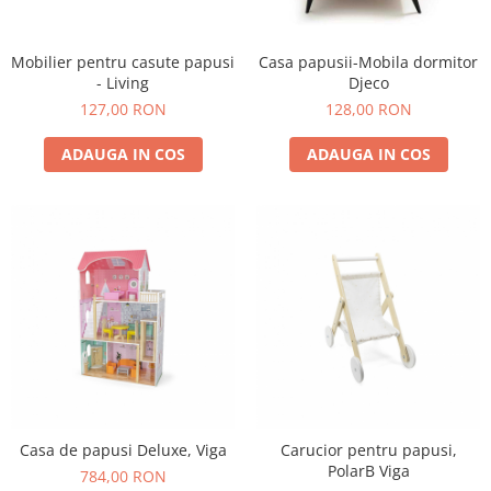
Experimente
Saltele Yoga
Stilouri
Teatru de papusi
Jucarii dentitie
Umbrele
Tempera și acuarele
Mobilier pentru casute papusi
Casa papusii-Mobila dormitor
Jucarii Senzoriale
- Living
Djeco
127,00 RON
128,00 RON
ADAUGA IN COS
ADAUGA IN COS
Casa de papusi Deluxe, Viga
Carucior pentru papusi,
PolarB Viga
784,00 RON