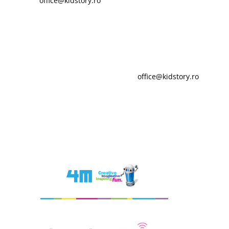
office@kidstory.ro
sau telefon 0727.788.156
Oferte Corporate
Angajatii tai au copii? Normal :) Daca parte din strategia
ta de HR este sa bucuri copiii angajatilor, ai ajuns la locul
potrivit. Scrie-ne sau suna-ne si iti vom oferi cea mai
serioasa dar si jucausa colaborare.
office@kidstory.ro
sau
telefon 0727.788.156
Kidstory este importator unic si
distribuitor al: