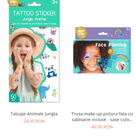
Tatuaje Animale Jungla
Trusa make-up pictura fata cu
sabloane incluse - sase culori
24,00 RON
non-alergice - curcubeu si
46,00 RON
stele