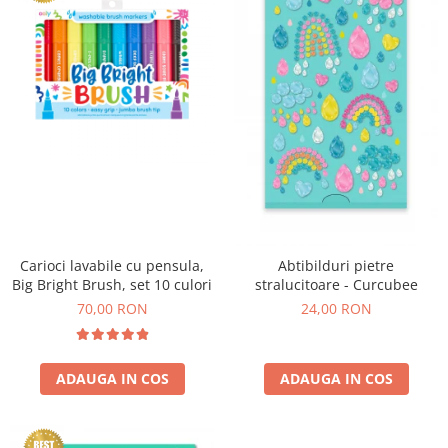
Experimente
Saltele Yoga
Stilouri
Teatru de papusi
Jucarii dentitie
Umbrele
Tempera și acuarele
Jucarii Senzoriale
Carioci lavabile cu pensula,
Abtibilduri pietre
Big Bright Brush, set 10 culori
stralucitoare - Curcubee
70,00 RON
24,00 RON
ADAUGA IN COS
ADAUGA IN COS