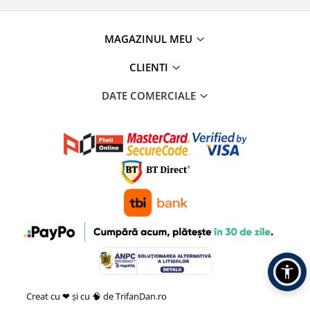
MAGAZINUL MEU
CLIENTI
DATE COMERCIALE
Creat cu ❤ și cu 🧠 de TrifanDan.ro
si
Platforma E-commerce by
Gomag