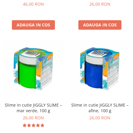
non-alergice - flori si fluturi
46,00 RON
26,00 RON
ADAUGA IN COS
ADAUGA IN COS
Slime in cutie JIGGLY SLIME –
Slime in cutie JIGGLY SLIME –
mar verde, 100 g
afine, 100 g
26,00 RON
26,00 RON