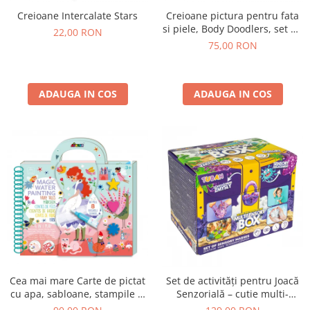
Creioane Intercalate Stars
Creioane pictura pentru fata
si piele, Body Doodlers, set de
22,00 RON
12
75,00 RON
ADAUGA IN COS
ADAUGA IN COS
Cea mai mare Carte de pictat
Set de activități pentru Joacă
cu apa, sabloane, stampile si
Senzorială – cutie multi-
jocuri, portabila - Basme
senzorială