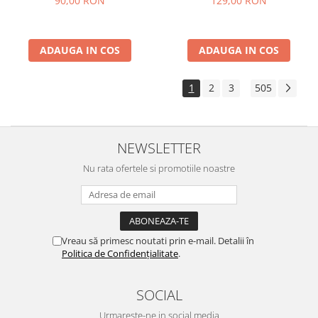
90,00 RON
129,00 RON
ADAUGA IN COS
ADAUGA IN COS
1
2
3
505
...
NEWSLETTER
Nu rata ofertele si promotiile noastre
Vreau să primesc noutati prin e-mail. Detalii în
Politica de Confidențialitate
.
SOCIAL
Urmareste-ne in social media