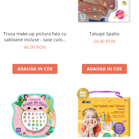
Trusa make-up pictura fata cu
Tatuaje Spatiu
sabloane incluse - sase culori
24,00 RON
non-alergice - curcubeu si
46,00 RON
stele
ADAUGA IN COS
ADAUGA IN COS