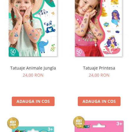
Experimente
Saltele Yoga
Stilouri
Teatru de papusi
Jucarii dentitie
Umbrele
Tempera și acuarele
Jucarii Senzoriale
Tatuaje Animale Jungla
Tatuaje Printesa
24,00 RON
24,00 RON
ADAUGA IN COS
ADAUGA IN COS