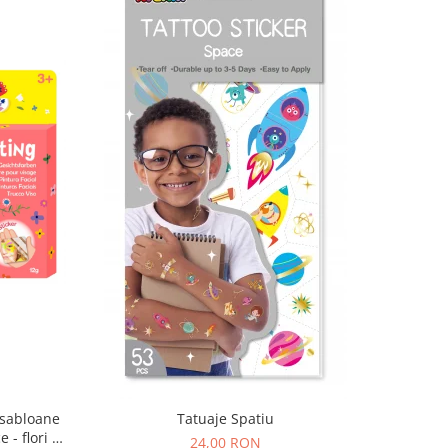
 sabloane
Tatuaje Spatiu
 - flori si
24,00 RON