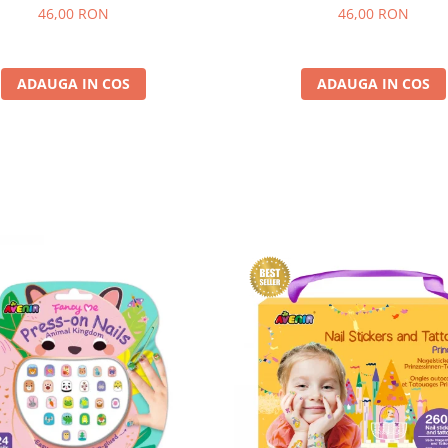
curcubeu si stele
fluturi
46,00 RON
46,00 RON
ADAUGA IN COS
ADAUGA IN COS