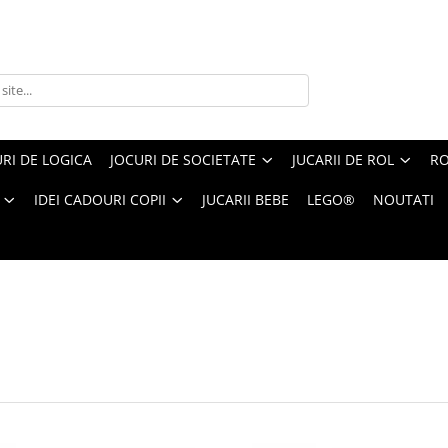
RI DE LOGICA
JOCURI DE SOCIETATE
JUCARII DE ROL
RO
IDEI CADOURI COPII
JUCARII BEBE
LEGO®
NOUTATI
Produsele
1-
24
din
12127
produse