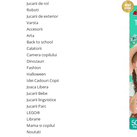
Experimente
Saltele Yoga
Jucarii de rol
Stilouri
Teatru de papusi
Jucarii dentitie
Umbrele
Roboti
Tempera și acuarele
Jucarii de exterior
Jucarii Senzoriale
Varsta
Accesorii
Arta
Back to school
Calatorii
Camera copilului
Dinozauri
Fashion
Halloween
Idei Cadouri Copii
Joaca Libera
Jucarii Bebe
Jucarii lingvistice
Jucarii Parc
LEGO®
Librarie
Mama si copilul
Noutati