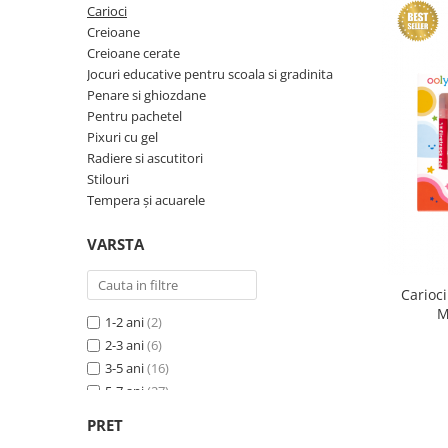
Experimente
Saltele Yoga
Carioci
Stilouri
Teatru de papusi
Jucarii dentitie
Umbrele
Creioane
Tempera și acuarele
Creioane cerate
Jucarii Senzoriale
Jocuri educative pentru scoala si gradinita
Penare si ghiozdane
Pentru pachetel
Pixuri cu gel
Radiere si ascutitori
Stilouri
Tempera și acuarele
VARSTA
Carioci
M
1-2 ani
(2)
2-3 ani
(6)
3-5 ani
(16)
5-7 ani
(27)
7-10 ani
(28)
PRET
10 ani+
(21)