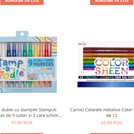
ADAUGA IN COS
ADAUGA IN COS
i duble cu stampile Stamp-A-
Carioci Colorate metalice-Color
set de 9 culori si 3 care schimba
de 12
culoarea
92,00 RON
65,00 RON