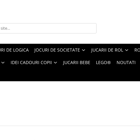
RI DE LOGICA
JOCURI DE SOCIETATE
JUCARII DE ROL
RO
IDEI CADOURI COPII
JUCARII BEBE
LEGO®
NOUTATI
i
1-
24
din
39
produse