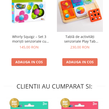
Whirly Squigz – Set 3
Tablă de activități
moriști senzoriale cu
senzoriale Play Tab
ventuză
Essential
145,00 RON
230,00 RON
ADAUGA IN COS
ADAUGA IN COS
CLIENTII AU CUMPARAT SI: