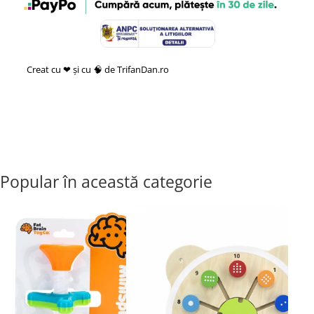
Creat cu ❤ și cu 🧠 de TrifanDan.ro
si
Platforma E-commerce by
Gomag
Popular în această categorie