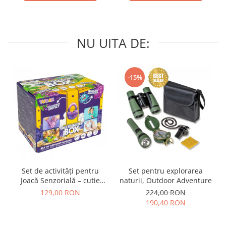
NU UITA DE:
-15%
Set de activități pentru
Set pentru explorarea
Joacă Senzorială – cutie
naturii, Outdoor Adventure
multi-senzorială
129,00 RON
224,00 RON
190,40 RON