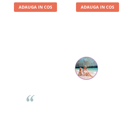
ADAUGA IN COS
ADAUGA IN COS
Parerea clientilor conteaza:
Mihaela Bastea
Buna Elena. Astazi au ajuns jocurile. Fetita mea este super
incantata. Am apucat sa deschidem unul dintre ele momentan.
e
Noi mai aveam un joc de la aceasta firma si stiam ca sunt
i
calitative, de aceea am si avut curaj sa comand atat de multe.