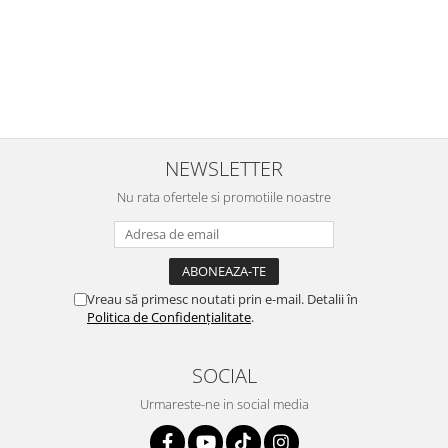
Primul deschis a fost cel cu Scufita rosie. Da, a fost totul ok. Au
r
ajuns repede, dupa cum ai si spus. Cutiile au ajuns cu bine.
e
⭐⭐⭐⭐⭐
NEWSLETTER
Nu rata ofertele si promotiile noastre
Vreau să primesc noutati prin e-mail. Detalii în
Politica de Confidențialitate
.
SOCIAL
Urmareste-ne in social media