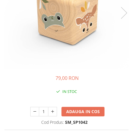
Experimente
Saltele Yoga
Stilouri
Teatru de papusi
Jucarii dentitie
Umbrele
Tempera și acuarele
Jucarii Senzoriale
79,00 RON
IN STOC
Durata de livrare:
24-48 ore
ADAUGA IN COS
Cod Produs:
SM_SP1042