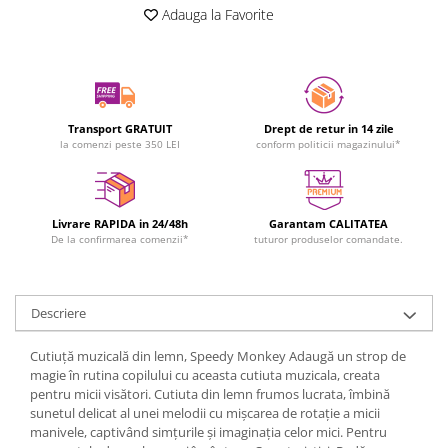
Adauga la Favorite
Transport GRATUIT
Drept de retur in 14 zile
la comenzi peste 350 LEI
conform politicii magazinului*
Livrare RAPIDA in 24/48h
Garantam CALITATEA
De la confirmarea comenzii*
tuturor produselor comandate.
Descriere
Cutiuță muzicală din lemn, Speedy Monkey Adaugă un strop de
magie în rutina copilului cu aceasta cutiuta muzicala, creata
pentru micii visători. Cutiuta din lemn frumos lucrata, îmbină
sunetul delicat al unei melodii cu mișcarea de rotație a micii
manivele, captivând simțurile și imaginația celor mici. Pentru