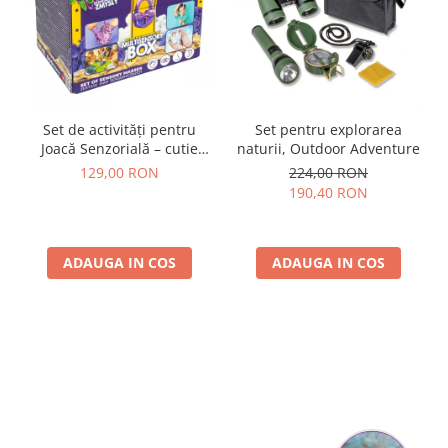
Set de activități pentru
Set pentru explorarea
Joacă Senzorială – cutie
naturii, Outdoor Adventure
multi-senzorială
129,00 RON
224,00 RON
190,40 RON
ADAUGA IN COS
ADAUGA IN COS
Parerea clientilor conteaza: