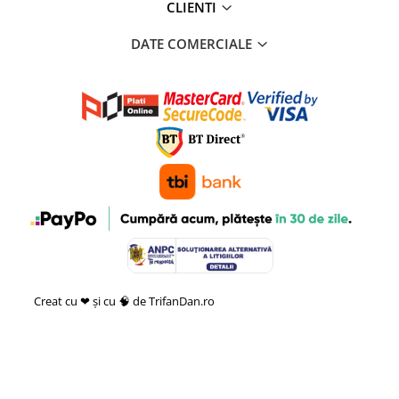
CLIENTI
DATE COMERCIALE
Creat cu ❤ și cu 🧠 de TrifanDan.ro
si
Platforma E-commerce by
Gomag