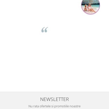
Mihaela Bastea
Buna Elena. Astazi au ajuns jocurile. Fetita mea este super
incantata. Am apucat sa deschidem unul dintre ele momentan.
e
Noi mai aveam un joc de la aceasta firma si stiam ca sunt
i
calitative, de aceea am si avut curaj sa comand atat de multe.
Primul deschis a fost cel cu Scufita rosie. Da, a fost totul ok. Au
r
ajuns repede, dupa cum ai si spus. Cutiile au ajuns cu bine.
e
⭐⭐⭐⭐⭐
NEWSLETTER
Nu rata ofertele si promotiile noastre