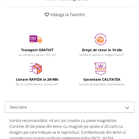
Adauga la Favorite
Transport GRATUIT
Drept de retur in 14 zile
la comenzi peste 350 LEI
conform politicii magazinului*
Livrare RAPIDA in 24/48h
Garantam CALITATEA
De la confirmarea comenzii*
tuturor produselor comandate.
Descriere
Varsta recomandata: +4 ani. Joc creativ cu piese magnetice.
Contine 35 de piese din lemn cu magnet pe spate si 20 carti cu
imagini pe care trebuie sa le reproduci. Confectionat din lemn si
vopsele non toxice conform reglementarilor EN71 ;ASTM.