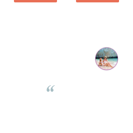
Parerea clientilor conteaza:
Mihaela Bastea
Buna Elena. Astazi au ajuns jocurile. Fetita mea este super
incantata. Am apucat sa deschidem unul dintre ele momentan.
e
Noi mai aveam un joc de la aceasta firma si stiam ca sunt
i
calitative, de aceea am si avut curaj sa comand atat de multe.
Primul deschis a fost cel cu Scufita rosie. Da, a fost totul ok. Au
r
ajuns repede, dupa cum ai si spus. Cutiile au ajuns cu bine.