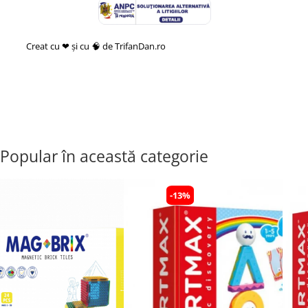
Creat cu ❤ și cu 🧠 de TrifanDan.ro
si
Platforma E-commerce by
Gomag
Popular în această categorie
-13%