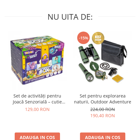
NU UITA DE:
-15%
Set de activități pentru
Set pentru explorarea
Joacă Senzorială – cutie
naturii, Outdoor Adventure
multi-senzorială
129,00 RON
224,00 RON
190,40 RON
ADAUGA IN COS
ADAUGA IN COS