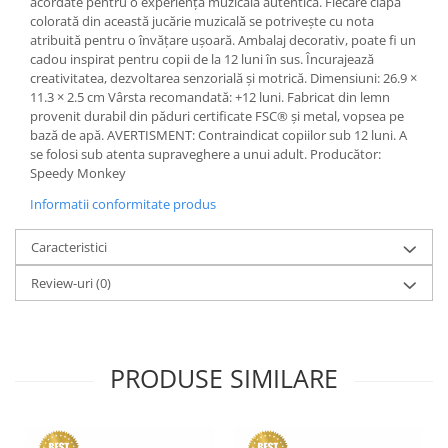
acordate pentru o experiență muzicală autentică. Fiecare clapă
colorată din această jucărie muzicală se potrivește cu nota
atribuită pentru o învățare ușoară. Ambalaj decorativ, poate fi un
cadou inspirat pentru copii de la 12 luni în sus. Încurajează
creativitatea, dezvoltarea senzorială și motrică. Dimensiuni: 26.9 ×
11.3 × 2.5 cm Vârsta recomandată: +12 luni. Fabricat din lemn
provenit durabil din păduri certificate FSC® și metal, vopsea pe
bază de apă. AVERTISMENT: Contraindicat copiilor sub 12 luni. A
se folosi sub atenta supraveghere a unui adult. Producător:
Speedy Monkey
Informatii conformitate produs
Caracteristici
Review-uri
(0)
PRODUSE SIMILARE