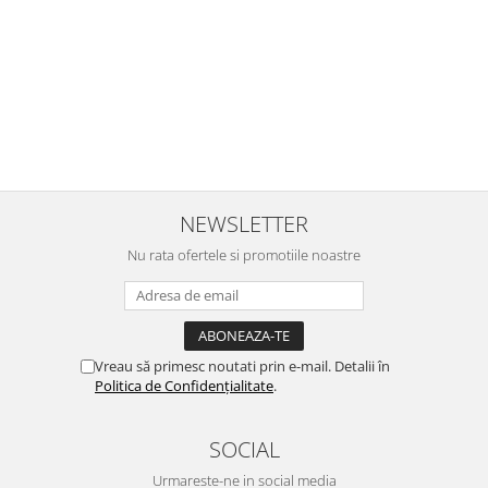
ni
calitative, de aceea am si avut curaj sa comand atat de multe.
e
Primul deschis a fost cel cu Scufita rosie. Da, a fost totul ok. Au
ar
ajuns repede, dupa cum ai si spus. Cutiile au ajuns cu bine.
re
⭐⭐⭐⭐⭐
NEWSLETTER
Nu rata ofertele si promotiile noastre
Vreau să primesc noutati prin e-mail. Detalii în
Politica de Confidențialitate
.
SOCIAL
Urmareste-ne in social media