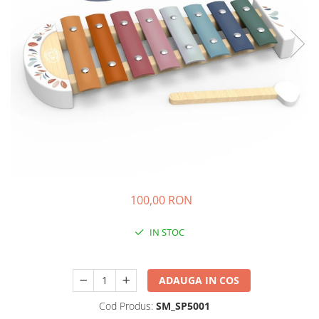
Experimente
Saltele Yoga
Stilouri
Teatru de papusi
Jucarii dentitie
Umbrele
Tempera și acuarele
Jucarii Senzoriale
100,00 RON
IN STOC
Durata de livrare:
24-48 ore
ADAUGA IN COS
Cod Produs:
SM_SP5001