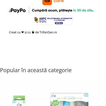
Creat cu ❤ și cu 🧠 de TrifanDan.ro
si
Platforma E-commerce by
Gomag
Popular în această categorie