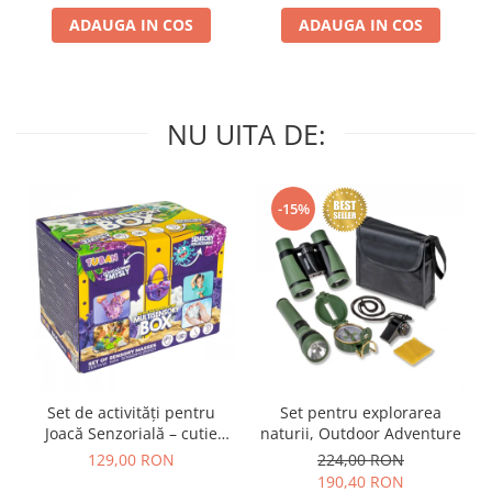
ADAUGA IN COS
ADAUGA IN COS
NU UITA DE:
-15%
Set de activități pentru
Set pentru explorarea
Joacă Senzorială – cutie
naturii, Outdoor Adventure
multi-senzorială
129,00 RON
224,00 RON
190,40 RON