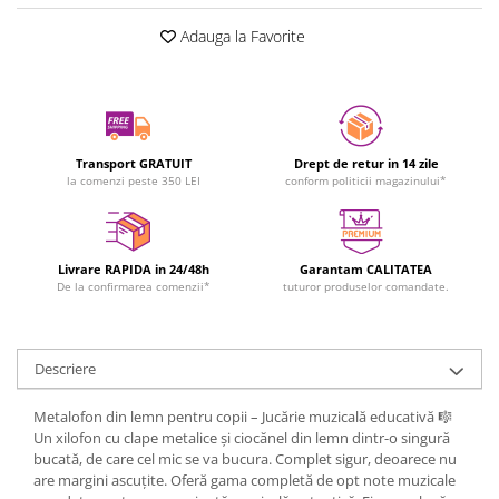
Adauga la Favorite
Transport GRATUIT
Drept de retur in 14 zile
la comenzi peste 350 LEI
conform politicii magazinului*
Livrare RAPIDA in 24/48h
Garantam CALITATEA
De la confirmarea comenzii*
tuturor produselor comandate.
Descriere
Metalofon din lemn pentru copii – Jucărie muzicală educativă 🎼
Un xilofon cu clape metalice și ciocănel din lemn dintr-o singură
bucată, de care cel mic se va bucura. Complet sigur, deoarece nu
are margini ascuțite. Oferă gama completă de opt note muzicale