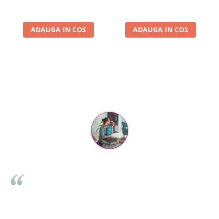
ADAUGA IN COS
ADAUGA IN COS
Parerea clientilor conteaza:
Mihaela Bastea
Buna Elena. Astazi au ajuns jocurile. Fetita mea este super
a
incantata. Am apucat sa deschidem unul dintre ele momentan.
se
Noi mai aveam un joc de la aceasta firma si stiam ca sunt