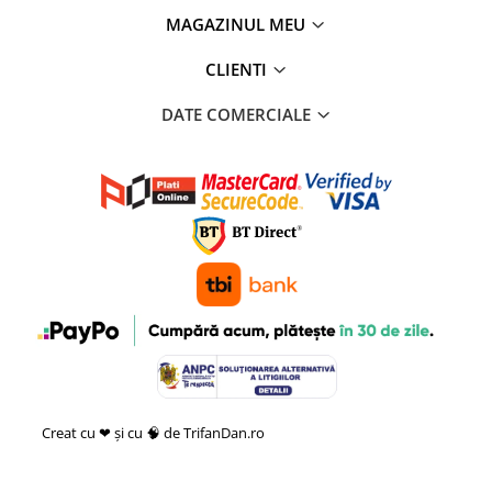
MAGAZINUL MEU
CLIENTI
DATE COMERCIALE
Creat cu ❤ și cu 🧠 de TrifanDan.ro
si
Platforma E-commerce by
Gomag