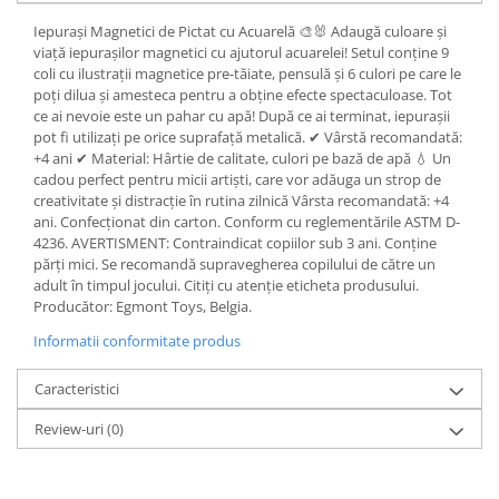
Iepurași Magnetici de Pictat cu Acuarelă 🎨🐰 Adaugă culoare și
viață iepurașilor magnetici cu ajutorul acuarelei! Setul conține 9
coli cu ilustrații magnetice pre-tăiate, pensulă și 6 culori pe care le
poți dilua și amesteca pentru a obține efecte spectaculoase. Tot
ce ai nevoie este un pahar cu apă! După ce ai terminat, iepurașii
pot fi utilizați pe orice suprafață metalică. ✔ Vârstă recomandată:
+4 ani ✔ Material: Hârtie de calitate, culori pe bază de apă 💧 Un
cadou perfect pentru micii artiști, care vor adăuga un strop de
creativitate și distracție în rutina zilnică Vârsta recomandată: +4
ani. Confecționat din carton. Conform cu reglementările ASTM D-
4236. AVERTISMENT: Contraindicat copiilor sub 3 ani. Conține
părți mici. Se recomandă supravegherea copilului de către un
adult în timpul jocului. Citiți cu atenție eticheta produsului.
Producător: Egmont Toys, Belgia.
Informatii conformitate produs
Caracteristici
Review-uri
(0)