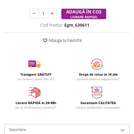
Durata de livrare:
24-48 ore
ADAUGĂ ÎN COȘ
LIVRARE RAPIDA
Cod Produs:
Egm_630611
Adauga la Favorite
Transport GRATUIT
Drept de retur in 14 zile
la comenzi peste 350 LEI
conform politicii magazinului*
Livrare RAPIDA in 24/48h
Garantam CALITATEA
De la confirmarea comenzii*
tuturor produselor comandate.
Descriere