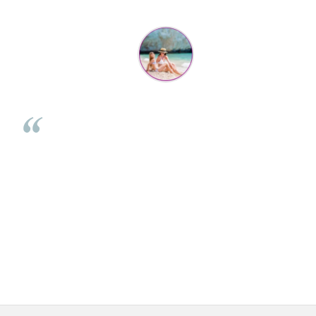
Mihaela Bastea
Buna Elena. Astazi au ajuns jocurile. Fetita mea este super
incantata. Am apucat sa deschidem unul dintre ele momentan.
e
Noi mai aveam un joc de la aceasta firma si stiam ca sunt
i
calitative, de aceea am si avut curaj sa comand atat de multe.
Primul deschis a fost cel cu Scufita rosie. Da, a fost totul ok. Au
r
ajuns repede, dupa cum ai si spus. Cutiile au ajuns cu bine.
e
⭐⭐⭐⭐⭐