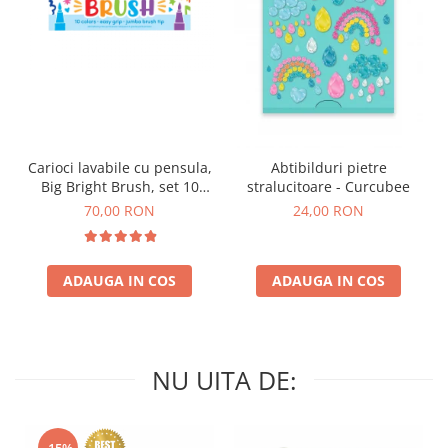
Carioci lavabile cu pensula,
Abtibilduri pietre
Big Bright Brush, set 10
stralucitoare - Curcubee
culori
70,00 RON
24,00 RON
ADAUGA IN COS
ADAUGA IN COS
NU UITA DE:
-15%