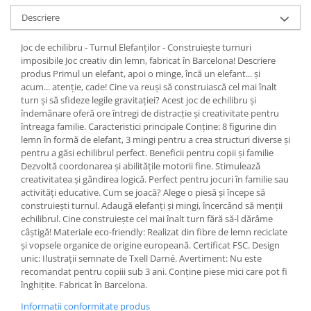
Descriere
Joc de echilibru - Turnul Elefanților - Construiește turnuri
imposibile Joc creativ din lemn, fabricat în Barcelona! Descriere
produs Primul un elefant, apoi o minge, încă un elefant... și
acum... atenție, cade! Cine va reuși să construiască cel mai înalt
turn și să sfideze legile gravitației? Acest joc de echilibru și
îndemânare oferă ore întregi de distracție și creativitate pentru
întreaga familie. Caracteristici principale Conține: 8 figurine din
lemn în formă de elefant, 3 mingi pentru a crea structuri diverse și
pentru a găsi echilibrul perfect. Beneficii pentru copii și familie
Dezvoltă coordonarea și abilitățile motorii fine. Stimulează
creativitatea și gândirea logică. Perfect pentru jocuri în familie sau
activități educative. Cum se joacă? Alege o piesă și începe să
construiești turnul. Adaugă elefanți și mingi, încercând să menții
echilibrul. Cine construiește cel mai înalt turn fără să-l dărâme
câștigă! Materiale eco-friendly: Realizat din fibre de lemn reciclate
și vopsele organice de origine europeană. Certificat FSC. Design
unic: Ilustrații semnate de Txell Darné. Avertiment: Nu este
recomandat pentru copiii sub 3 ani. Conține piese mici care pot fi
înghițite. Fabricat în Barcelona.
Informatii conformitate produs