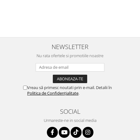
r
ajuns repede, dupa cum ai si spus. Cutiile au ajuns cu bine.
e
⭐⭐⭐⭐⭐
NEWSLETTER
Nu rata ofertele si promotiile noastre
Vreau să primesc noutati prin e-mail. Detalii în
Politica de Confidențialitate
.
SOCIAL
Urmareste-ne in social media