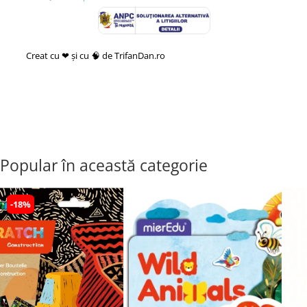
Creat cu ❤ și cu 🧠 de TrifanDan.ro
si
Platforma E-commerce by
Gomag
Popular în această categorie
-18%