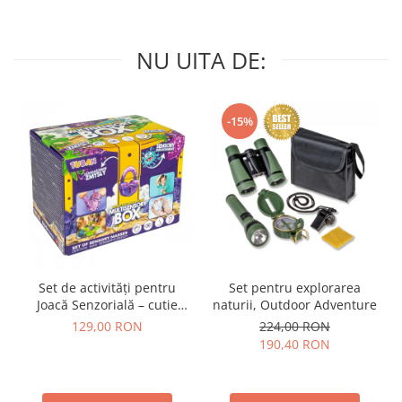
NU UITA DE:
-15%
Set de activități pentru
Set pentru explorarea
Joacă Senzorială – cutie
naturii, Outdoor Adventure
multi-senzorială
129,00 RON
224,00 RON
190,40 RON