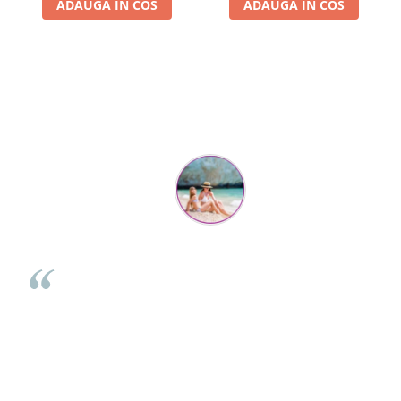
ADAUGA IN COS
ADAUGA IN COS
Parerea clientilor conteaza:
Mihaela Bastea
Buna Elena. Astazi au ajuns jocurile. Fetita mea este super
incantata. Am apucat sa deschidem unul dintre ele momentan.
e
Noi mai aveam un joc de la aceasta firma si stiam ca sunt
i
calitative, de aceea am si avut curaj sa comand atat de multe.
Primul deschis a fost cel cu Scufita rosie. Da, a fost totul ok. Au