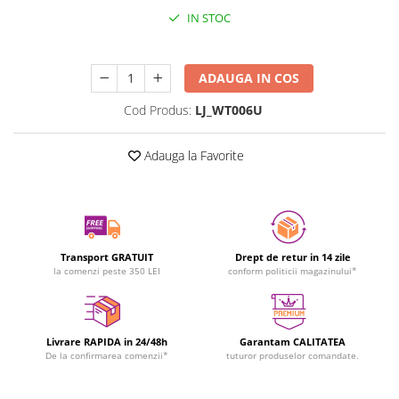
IN STOC
Durata de livrare:
24-48 ore
ADAUGA IN COS
Cod Produs:
LJ_WT006U
Adauga la Favorite
Transport GRATUIT
Drept de retur in 14 zile
la comenzi peste 350 LEI
conform politicii magazinului*
Livrare RAPIDA in 24/48h
Garantam CALITATEA
De la confirmarea comenzii*
tuturor produselor comandate.