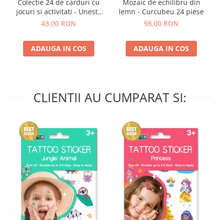
Colectie 24 de carduri cu
Mozaic de echilibru din
jocuri si activitati - Uneste
lemn - Curcubeu 24 piese
punctele
43,00 RON
98,00 RON
ADAUGA IN COS
ADAUGA IN COS
CLIENTII AU CUMPARAT SI: