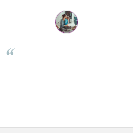
Mihaela Bastea
a comenzii,
Buna Elena. Astazi au ajuns jocurile. Fetita mea este
. Comanda a
incantata. Am apucat sa deschidem unul dintre ele mo
r. De produse
Noi mai aveam un joc de la aceasta firma si stiam ca
arsta de 3 ani
calitative, de aceea am si avut curaj sa comand atat de
tin si mi se
Primul deschis a fost cel cu Scufita rosie. Da, a fost totu
societate iar
ajuns repede, dupa cum ai si spus. Cutiile au ajuns cu
 distrat tare
⭐⭐⭐⭐⭐
ptitudine.