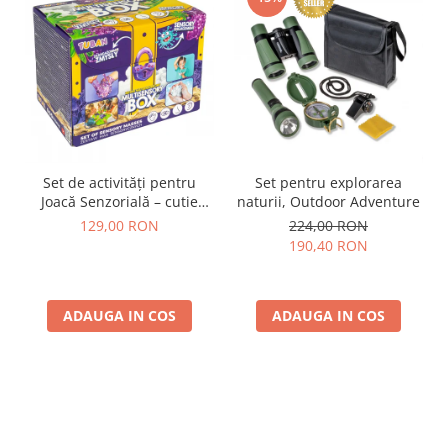
Set de activități pentru
Set pentru explorarea
Joacă Senzorială – cutie
naturii, Outdoor Adventure
multi-senzorială
129,00 RON
224,00 RON
190,40 RON
ADAUGA IN COS
ADAUGA IN COS
Parerea clientilor conteaza: