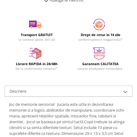
Transport GRATUIT
Drept de retur in 14 zile
la comenzi peste 350 LEI
conform politicii magazinului*
Livrare RAPIDA in 24/48h
Garantam CALITATEA
De la confirmarea comenzii*
tuturor produselor comandate.
Descriere
Joc de memorie senzorial Jucaria este utila in dezvoltarea
memoriei si a logicii, abilitatilor de manipulare, coordonare ochi-
mana, aprecierii relatiilor spatiale, miscarilor fine, rabdarii si
atentiei. Jocul se bazeaza pe simtul tactil.Copii trebuie sa atinga
cilindrii si sa simta diferitele texturi. Setul include 10 piese cu
suprafete diferite ca textura. Dimensiune: 29 x 13 x 3,5 cm Setul