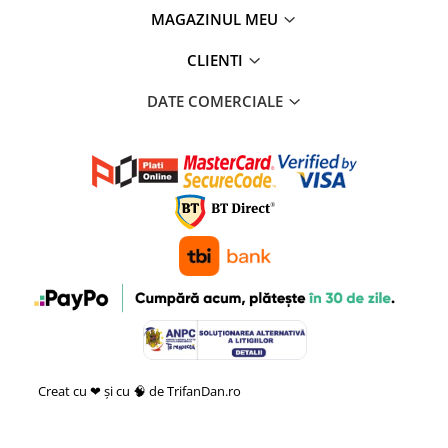
MAGAZINUL MEU
CLIENTI
DATE COMERCIALE
Creat cu ❤ și cu 🧠 de TrifanDan.ro
si
Platforma E-commerce by
Gomag