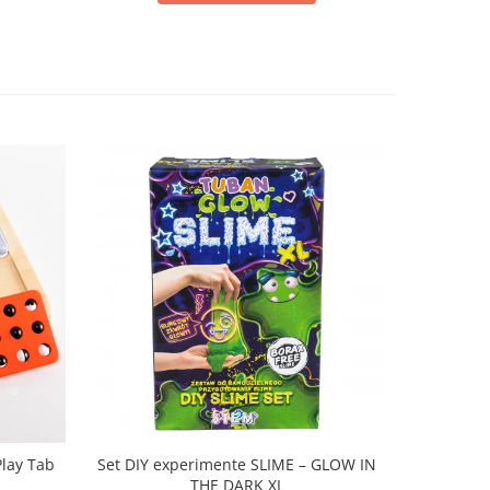
Play Tab
Set DIY experimente SLIME – GLOW IN
Set DIY e
THE DARK XL