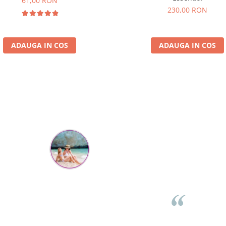
61,00 RON
230,00 RON
ADAUGA IN COS
ADAUGA IN COS
Parerea clientilor conteaza:
Flory Mihaescu
per
Placa a fost super-apreciata de cei mici, la petrecere, poate