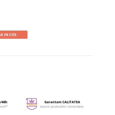
A IN COS
4/48h
Garantam CALITATEA
enzii*
tuturor produselor comandate.