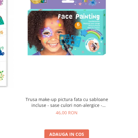
Trusa make-up pictura fata cu sabloane
a
incluse - sase culori non-alergice -
curcubeu si stele
46,00 RON
ADAUGA IN COS