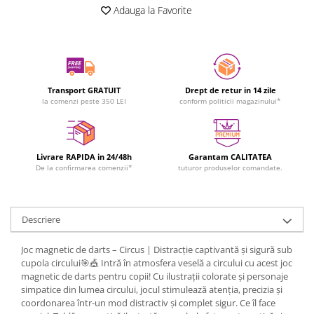
Adauga la Favorite
Transport GRATUIT
Drept de retur in 14 zile
la comenzi peste 350 LEI
conform politicii magazinului*
Livrare RAPIDA in 24/48h
Garantam CALITATEA
De la confirmarea comenzii*
tuturor produselor comandate.
Descriere
Joc magnetic de darts – Circus | Distracție captivantă și sigură sub
cupola circului🎯🎪 Intră în atmosfera veselă a circului cu acest joc
magnetic de darts pentru copii! Cu ilustrații colorate și personaje
simpatice din lumea circului, jocul stimulează atenția, precizia și
coordonarea într-un mod distractiv și complet sigur. Ce îl face