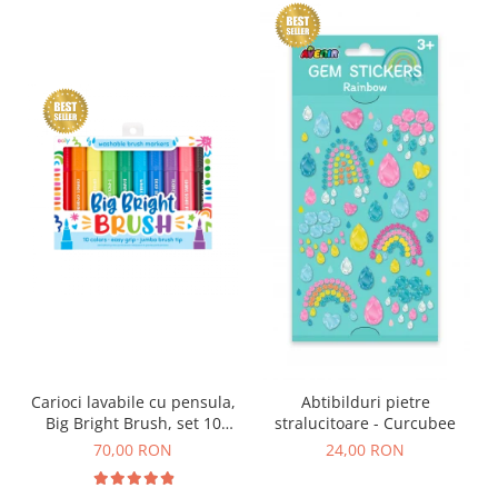
Carioci lavabile cu pensula,
Abtibilduri pietre
Big Bright Brush, set 10
stralucitoare - Curcubee
culori
70,00 RON
24,00 RON