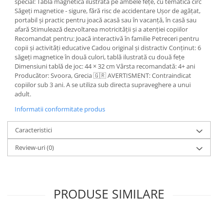
special: Tablă magnetică ilustrată pe ambele fețe, cu tematică circ
Săgeți magnetice - sigure, fără risc de accidentare Ușor de agățat,
portabil și practic pentru joacă acasă sau în vacanță, în casă sau
afară Stimulează dezvoltarea motricității și a atenției copiilor
Recomandat pentru: Joacă interactivă în familie Petreceri pentru
copii și activități educative Cadou original și distractiv Conținut: 6
săgeți magnetice în două culori, tablă ilustrată cu două fețe
Dimensiuni tablă de joc: 44 × 32 cm Vârsta recomandată: 4+ ani
Producător: Svoora, Grecia 🇬🇷 AVERTISMENT: Contraindicat
copiilor sub 3 ani. A se utiliza sub directa supraveghere a unui
adult.
Informatii conformitate produs
Caracteristici
Review-uri
(0)
PRODUSE SIMILARE