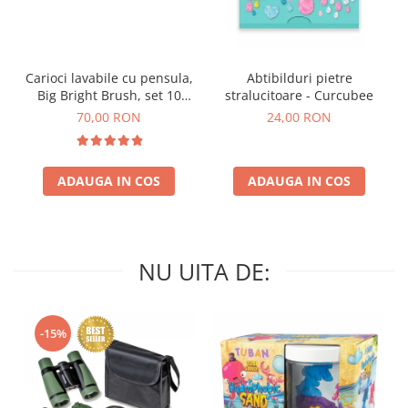
Carioci lavabile cu pensula,
Abtibilduri pietre
Big Bright Brush, set 10
stralucitoare - Curcubee
culori
70,00 RON
24,00 RON
ADAUGA IN COS
ADAUGA IN COS
NU UITA DE:
-15%