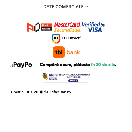
DATE COMERCIALE
Creat cu ❤ și cu 🧠 de TrifanDan.ro
si
Platforma E-commerce by
Gomag