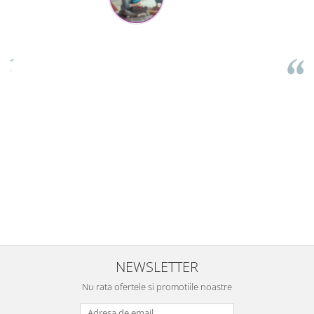
Mihaela Bastea
Buna Elena. Astazi au ajuns jocurile. Fetita mea este super
incantata. Am apucat sa deschidem unul dintre ele momentan.
e
Noi mai aveam un joc de la aceasta firma si stiam ca sunt
i
calitative, de aceea am si avut curaj sa comand atat de multe.
Primul deschis a fost cel cu Scufita rosie. Da, a fost totul ok. Au
r
ajuns repede, dupa cum ai si spus. Cutiile au ajuns cu bine.
e
⭐⭐⭐⭐⭐
NEWSLETTER
Nu rata ofertele si promotiile noastre