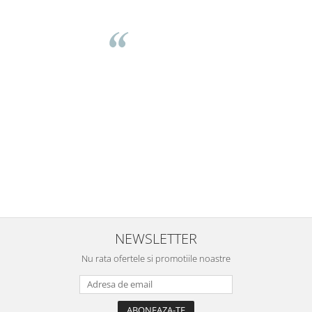
Mihaela Bastea
Buna Elena. Astazi au ajuns jocurile. Fetita mea este super
incantata. Am apucat sa deschidem unul dintre ele momentan.
e
Noi mai aveam un joc de la aceasta firma si stiam ca sunt
i
calitative, de aceea am si avut curaj sa comand atat de multe.
Primul deschis a fost cel cu Scufita rosie. Da, a fost totul ok. Au
r
ajuns repede, dupa cum ai si spus. Cutiile au ajuns cu bine.
e
⭐⭐⭐⭐⭐
NEWSLETTER
Nu rata ofertele si promotiile noastre