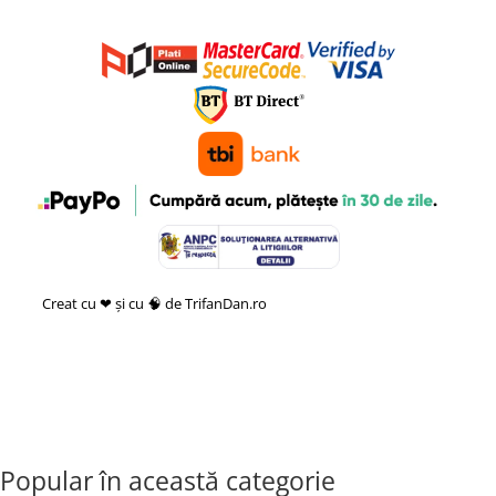
Creat cu ❤ și cu 🧠 de TrifanDan.ro
si
Platforma E-commerce by
Gomag
Popular în această categorie