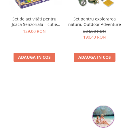
Set de activități pentru
Set pentru explorarea
Joacă Senzorială – cutie
naturii, Outdoor Adventure
multi-senzorială
129,00 RON
224,00 RON
190,40 RON
ADAUGA IN COS
ADAUGA IN COS
Parerea clientilor conteaza: