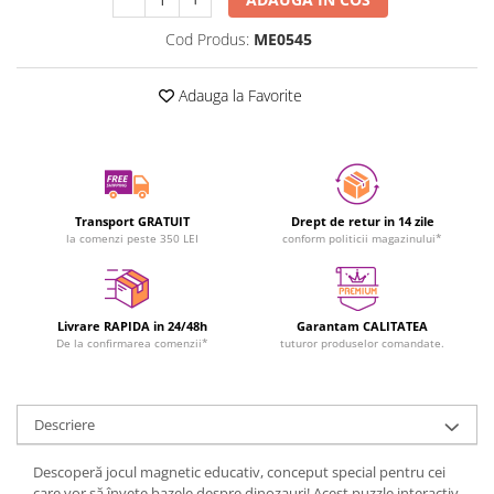
Cod Produs:
ME0545
Adauga la Favorite
Transport GRATUIT
Drept de retur in 14 zile
la comenzi peste 350 LEI
conform politicii magazinului*
Livrare RAPIDA in 24/48h
Garantam CALITATEA
De la confirmarea comenzii*
tuturor produselor comandate.
Descriere
Descoperă jocul magnetic educativ, conceput special pentru cei
care vor să învețe bazele despre dinozauri! Acest puzzle interactiv