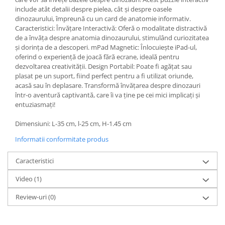
include atât detalii despre pielea, cât și despre oasele
dinozaurului, împreună cu un card de anatomie informativ.
Caracteristici: Învățare Interactivă: Oferă o modalitate distractivă
de a învăța despre anatomia dinozaurului, stimulând curiozitatea
și dorința de a descoperi. mPad Magnetic: Înlocuiește iPad-ul,
oferind o experiență de joacă fără ecrane, ideală pentru
dezvoltarea creativității. Design Portabil: Poate fi agățat sau
plasat pe un suport, fiind perfect pentru a fi utilizat oriunde,
acasă sau în deplasare. Transformă învățarea despre dinozauri
într-o aventură captivantă, care îi va ține pe cei mici implicați și
entuziasmați!
Dimensiuni: L-35 cm, l-25 cm, H-1.45 cm
Informatii conformitate produs
Caracteristici
Video
(1)
Review-uri
(0)