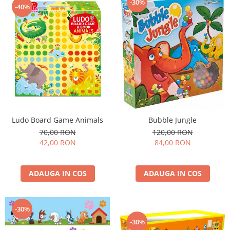
-30%
-40%
Ludo Board Game Animals
Bubble Jungle
70,00 RON
120,00 RON
42,00 RON
84,00 RON
ADAUGA IN COS
ADAUGA IN COS
-30%
-30%