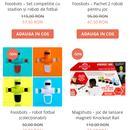
Foosbots – Set competitie cu
Foosbots – Pachet 2 roboți
stadion și roboți de fotbal
pentru joc
115,00 RON
95,00 RON
57,50 RON
47,50 RON
ADAUGA IN COS
ADAUGA IN COS
-50%
-50%
Foosbots – robot fotbal
Magshuto – joc de lansare
(colecționabil)
magneti Knockout Rail
50,00 RON
110,00 RON