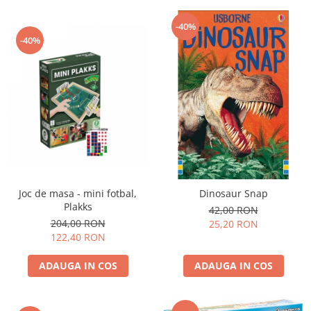
-40%
-40%
Joc de masa - mini fotbal,
Dinosaur Snap
Plakks
42,00 RON
204,00 RON
25,20 RON
122,40 RON
ADAUGA IN COS
ADAUGA IN COS