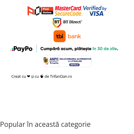
Creat cu ❤ și cu 🧠 de TrifanDan.ro
si
Platforma E-commerce by
Gomag
Popular în această categorie