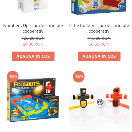
Experimente
Saltele Yoga
Stilouri
Teatru de papusi
Jucarii dentitie
Umbrele
Tempera și acuarele
Jucarii Senzoriale
Little builder - Joc de societate
Numbers Up - Joc de societate
cooperativ
cooperativ
113,00 RON
128,00 RON
56,50 RON
64,00 RON
ADAUGA IN COS
ADAUGA IN COS
-50%
-50%