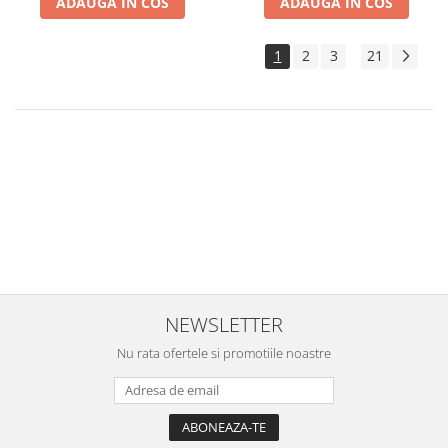
ADAUGA IN COS
ADAUGA IN COS
1
2
3
21
...
Ce e mai placut decat atunci cand familia si prietenii se strang in jurul
mesei si petreceti timp de calitate impreuna? Jocurile de societate
pentru copii aduc distractia in timpul liber.
Jocurile de masa sau boardgames -urile ajuta la conectarea emotionala
cu copiii, iar de sunt mai multi copii competitivi poti folosi cu succes
jocurile de cooperare pentru a dezvolta simtul de echipa.
Aici vei gasi o selectie superba de jocuri cooperative, jocuri de strategie
si jocuri de societate super distractive.
NEWSLETTER
Nu rata ofertele si promotiile noastre