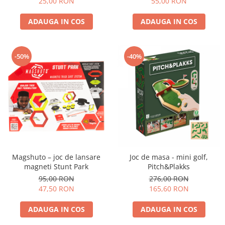
25,00 RON
55,00 RON
ADAUGA IN COS
ADAUGA IN COS
-50%
-40%
Magshuto – joc de lansare
Joc de masa - mini golf,
magneti Stunt Park
Pitch&Plakks
95,00 RON
276,00 RON
47,50 RON
165,60 RON
ADAUGA IN COS
ADAUGA IN COS