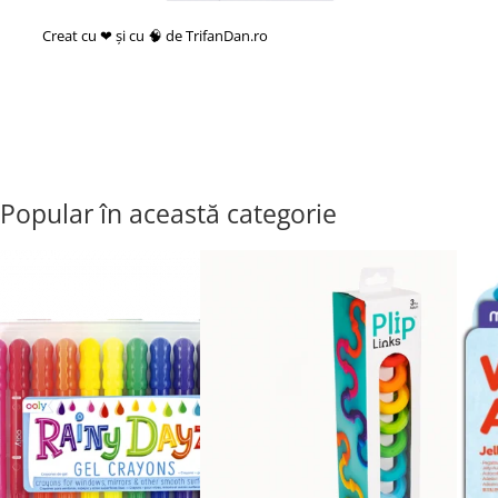
Creat cu ❤ și cu 🧠 de TrifanDan.ro
si
Platforma E-commerce by
Gomag
Popular în această categorie