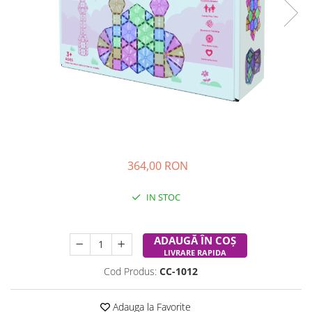
Experimente
Saltele Yoga
Stilouri
Teatru de papusi
Jucarii dentitie
Umbrele
Tempera și acuarele
Jucarii Senzoriale
364,00 RON
IN STOC
Durata de livrare:
24-48 ore
ADAUGĂ ÎN COȘ
LIVRARE RAPIDA
Cod Produs:
CC-1012
Adauga la Favorite