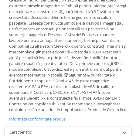
că este primul lor set Cleverclixx sau o extensie a unei colecții
existente, piesele magnetice se îmbină perfect, oferind ore întregi
de explorare și construcție. 🚀 Joacă interactivă & învățare prin
creativitate Descoperă diferite forme geometrice și culori
pastelate . Creează construcții uimitoare și dezvoltă imaginația .
Perfect pentru construcții pe orizontală sau pe verticală pe
suprafețe magnetice. Desenează și scrie! Folosește markere
lavabile pentru a adăuga litere, numere și forme personalizate.
Compatibil cu alte seturi Cleverclixx pentru construcții mai mari și
mai complexe. 🎓 Joacă educativă – metoda STEAM Acest set îi
ajută pe copii să învețe prin joacă, dezvoltând abilități motorii,
gândirea spațială și creativitatea . De la primele construcții 3D la
modele complexe , Cleverclixx este și un instrument util pentru
exerciții matematice în școală. 🏆 Siguranță & durabilitate ✔
Potrivit pentru copii de la 3 ani ✔ 45 de piese magnetice
rezistente ✔ Fără BPA , realizat din plastic MABS de calitate
superioară ✔ Certificări: CPSC, CE, EN71, ASTM 📢 Începe
aventura Cleverclixx și construiește fără limite! AVERTISMENT:
Contraindicat copiilor sub 3 ani. Se recomandă supravegherea
copilului de către un adult în timpul jocului. Produs de Cleverclixx
Informatii conformitate produs
Caracteristici