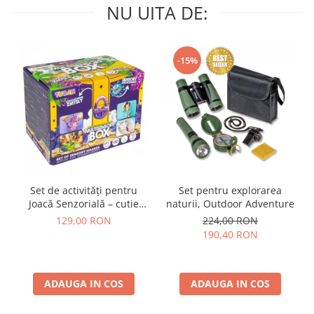
NU UITA DE:
-15%
Set de activități pentru
Set pentru explorarea
Joacă Senzorială – cutie
naturii, Outdoor Adventure
multi-senzorială
129,00 RON
224,00 RON
190,40 RON
ADAUGA IN COS
ADAUGA IN COS