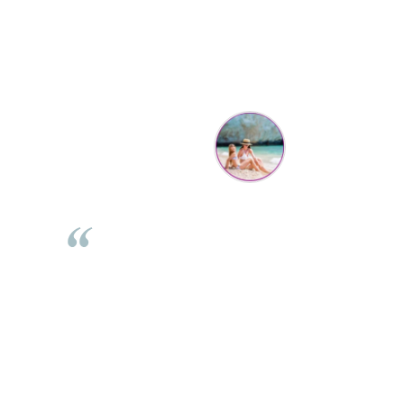
Parerea clientilor conteaza:
Mihaela Bastea
Buna Elena. Astazi au ajuns jocurile. Fetita mea este super
incantata. Am apucat sa deschidem unul dintre ele momentan.
e
Noi mai aveam un joc de la aceasta firma si stiam ca sunt
i
calitative, de aceea am si avut curaj sa comand atat de multe.
Primul deschis a fost cel cu Scufita rosie. Da, a fost totul ok. Au
r
ajuns repede, dupa cum ai si spus. Cutiile au ajuns cu bine.
e
⭐⭐⭐⭐⭐