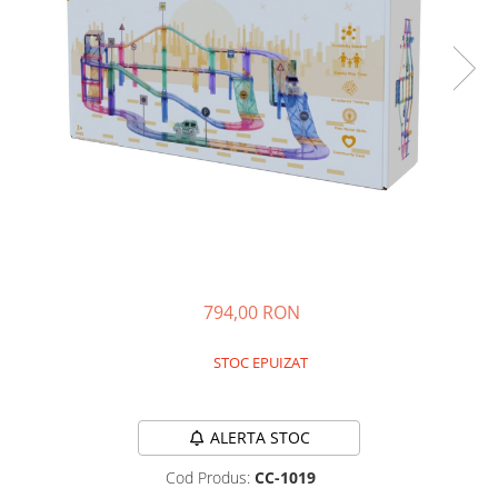
Experimente
Saltele Yoga
Stilouri
Teatru de papusi
Jucarii dentitie
Umbrele
Tempera și acuarele
Jucarii Senzoriale
794,00 RON
STOC EPUIZAT
Durata de livrare:
24-48 ore
ALERTA STOC
Cod Produs:
CC-1019