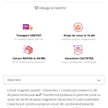
Adauga la Favorite
Transport GRATUIT
Drept de retur in 14 zile
la comenzi peste 350 LEI
conform politicii magazinului*
Livrare RAPIDA in 24/48h
Garantam CALITATEA
De la confirmarea comenzii*
tuturor produselor comandate.
Descriere
Circuit magnetic pastel – Cleverclixx | Construcții creative cu 80
de piese luminoase 🚗🌈 Transformă podeaua în pistă de curse cu
acest set de 80 de piese magnetice Cleverclixx în culori pastelate!
Copiii își pot construi propriul circuit 3D, combinând piese de