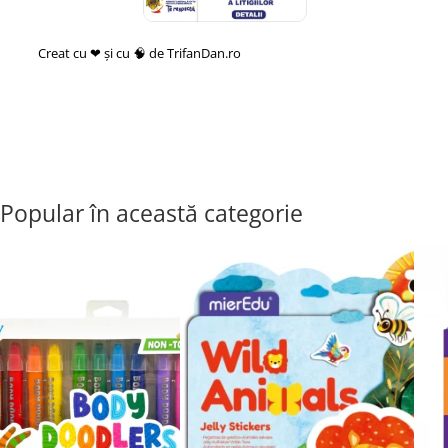
Creat cu ❤ și cu 🧠 de TrifanDan.ro
si
Platforma E-commerce by
Gomag
Popular în această categorie