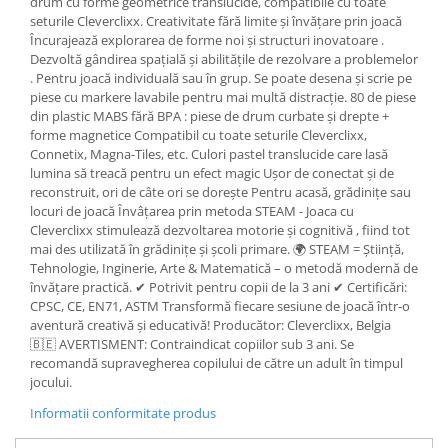
drum cu forme geometrice translucide, compatibile cu toate
seturile Cleverclixx. Creativitate fără limite și învățare prin joacă
Încurajează explorarea de forme noi și structuri inovatoare .
Dezvoltă gândirea spațială și abilitățile de rezolvare a problemelor
. Pentru joacă individuală sau în grup. Se poate desena și scrie pe
piese cu markere lavabile pentru mai multă distracție. 80 de piese
din plastic MABS fără BPA : piese de drum curbate și drepte +
forme magnetice Compatibil cu toate seturile Cleverclixx,
Connetix, Magna-Tiles, etc. Culori pastel translucide care lasă
lumina să treacă pentru un efect magic Ușor de conectat și de
reconstruit, ori de câte ori se dorește Pentru acasă, grădinițe sau
locuri de joacă Învâțarea prin metoda STEAM - Joaca cu
Cleverclixx stimulează dezvoltarea motorie și cognitivă , fiind tot
mai des utilizată în grădinițe și școli primare. 🌍 STEAM = Știință,
Tehnologie, Inginerie, Arte & Matematică – o metodă modernă de
învățare practică. ✔ Potrivit pentru copii de la 3 ani ✔ Certificări:
CPSC, CE, EN71, ASTM Transformă fiecare sesiune de joacă într-o
aventură creativă și educativă! Producător: Cleverclixx, Belgia
🇧🇪 AVERTISMENT: Contraindicat copiilor sub 3 ani. Se
recomandă supravegherea copilului de către un adult în timpul
jocului.
Informatii conformitate produs