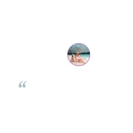
Parerea clientilor conteaza:
Mihaela Bastea
Buna Elena. Astazi au ajuns jocurile. Fetita mea este super
incantata. Am apucat sa deschidem unul dintre ele momentan.
e
Noi mai aveam un joc de la aceasta firma si stiam ca sunt
i
calitative, de aceea am si avut curaj sa comand atat de multe.
Primul deschis a fost cel cu Scufita rosie. Da, a fost totul ok. Au
r
ajuns repede, dupa cum ai si spus. Cutiile au ajuns cu bine.