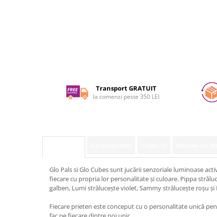
Transport GRATUIT
la comenzi peste 350 LEI
Caracteristici
Video
(2)
Review-uri
(0)
Descriere
Glo Pals si Glo Cubes sunt jucării senzoriale luminoase activa
fiecare cu propria lor personalitate și culoare. Pippa strălu
galben, Lumi strălucește violet, Sammy strălucește roșu și B
Fiecare prieten este conceput cu o personalitate unică pent
fac pe fiecare dintre noi unic.