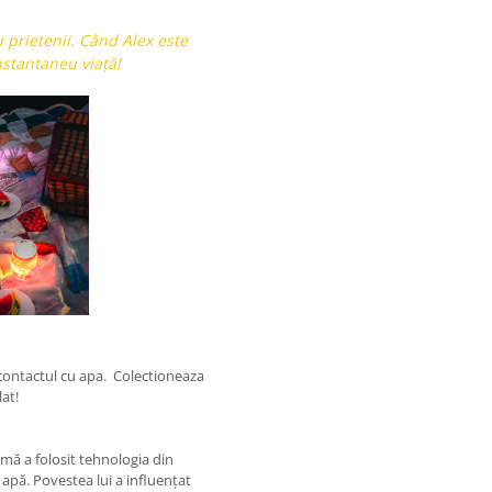
cu prietenii. Când Alex este
nstantaneu viață!
 contactul cu apa. Colectioneaza
lat!
amă a folosit tehnologia din
 apă. Povestea lui a influențat