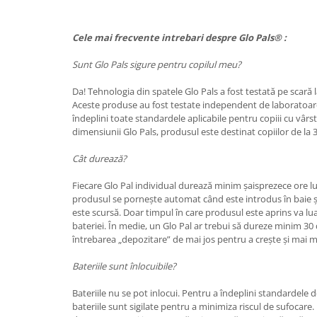
Cele mai frecvente intrebari despre Glo Pals® :
Sunt Glo Pals sigure pentru copilul meu?
Da! Tehnologia din spatele Glo Pals a fost testată pe scară 
Aceste produse au fost testate independent de laboratoare
îndeplini toate standardele aplicabile pentru copiii cu vârst
dimensiunii Glo Pals, produsul este destinat copiilor de la 3
Cât durează?
Fiecare Glo Pal individual durează minim șaisprezece ore 
produsul se pornește automat când este introdus în baie 
este scursă. Doar timpul în care produsul este aprins va lu
bateriei. În medie, un Glo Pal ar trebui să dureze minim 30 d
întrebarea „depozitare” de mai jos pentru a crește și mai m
Bateriile sunt înlocuibile?
Bateriile nu se pot inlocui. Pentru a îndeplini standardele d
bateriile sunt sigilate pentru a minimiza riscul de sufocare.