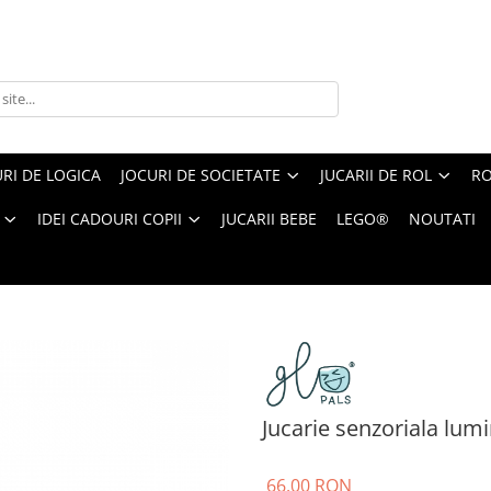
RI DE LOGICA
JOCURI DE SOCIETATE
JUCARII DE ROL
RO
IDEI CADOURI COPII
JUCARII BEBE
LEGO®
NOUTATI
nzoriala luminoasa Alex - Glo Cube, galben
Jucarie senzoriala lum
66,00 RON