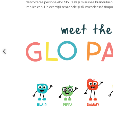
dezvoltarea personajelor Glo Pal® și misiunea brandului d
implice copiii în exerciții senzoriale și să inveselească timpu