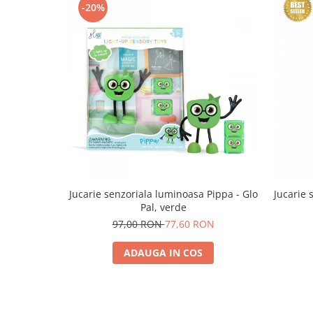
-20%
Jucarie senzoriala luminoasa Pippa - Glo
Jucarie 
Pal, verde
97,00 RON
77,60 RON
ADAUGA IN COS