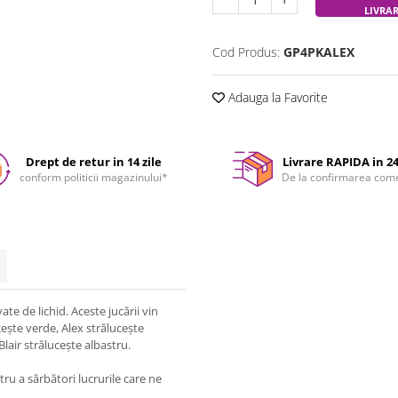
LIVRA
Cod Produs:
GP4PKALEX
Adauga la Favorite
Drept de retur in 14 zile
Livrare RAPIDA in 2
conform politicii magazinului*
De la confirmarea com
te de lichid. Aceste jucării vin
cește verde, Alex strălucește
lair strălucește albastru.
ru a sărbători lucrurile care ne