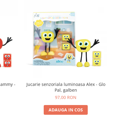
 Sammy -
Jucarie senzoriala luminoasa Alex - Glo
Jucarie se
Pal, galben
97,00 RON
ADAUGA IN COS