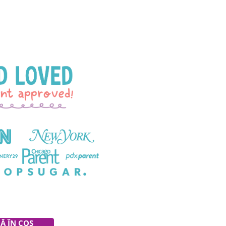
inoase activate cu lichid, care fac ca timpul băii să fie
re pe rând!
Ă ÎN COȘ