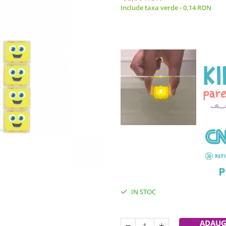
Include taxa verde - 0,14 RON
Glo Cubes sunt jucării senzoriale lum
distractiv și educativ; câte o stropi
IN STOC
Durata de livrare:
24-48 ore
ADAUG