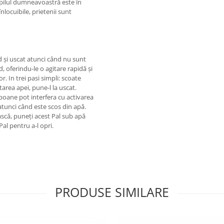
pilul dumneavoastră este în
nlocuibile, prietenii sunt
id și uscat atunci când nu sunt
d, oferindu-le o agitare rapidă și
r. In trei pasi simpli: scoate
rtarea apei, pune-l la uscat.
poane pot interfera cu activarea
 atunci când este scos din apă.
ască, puneți acest Pal sub apă
Pal pentru a-l opri.
PRODUSE SIMILARE