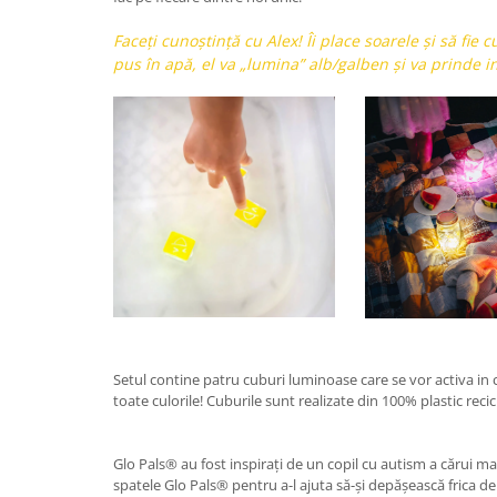
Faceți cunoștință cu Alex! Îi place soarele și să fie 
pus în apă, el va „lumina” alb/galben și va prinde i
Setul contine patru cuburi luminoase care se vor activa in
toate culorile! Cuburile sunt realizate din 100% plastic recic
Glo Pals® au fost inspirați de un copil cu autism a cărui m
spatele Glo Pals® pentru a-l ajuta să-și depășească frica de