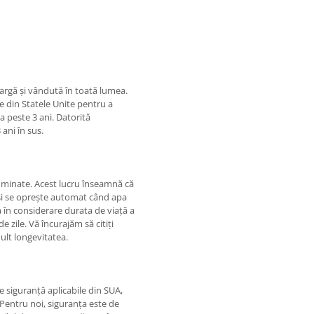
largă și vândută în toată lumea.
 din Statele Unite pentru a
a peste 3 ani. Datorită
 ani în sus.
luminate. Acest lucru înseamnă că
și se oprește automat când apa
a în considerare durata de viață a
e zile. Vă încurajăm să citiți
ult longevitatea.
e siguranță aplicabile din SUA,
 Pentru noi, siguranța este de