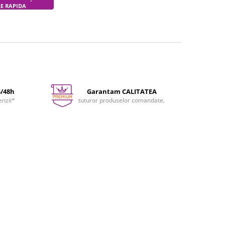
RE RAPIDA
4/48h
Garantam CALITATEA
enzii*
tuturor produselor comandate.