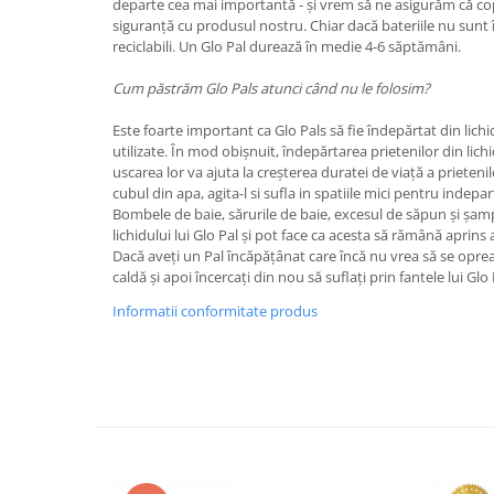
departe cea mai importantă - și vrem să ne asigurăm că co
siguranță cu produsul nostru. Chiar dacă bateriile nu sunt î
reciclabili. Un Glo Pal durează în medie 4-6 săptămâni.
Cum păstrăm Glo Pals atunci când nu le folosim?
Este foarte important ca Glo Pals să fie îndepărtat din lich
utilizate. În mod obișnuit, îndepărtarea prietenilor din lichi
uscarea lor va ajuta la creșterea duratei de viață a prietenilo
cubul din apa, agita-l si sufla in spatiile mici pentru indepa
Bombele de baie, sărurile de baie, excesul de săpun și șam
lichidului lui Glo Pal și pot face ca acesta să rămână aprins
Dacă aveți un Pal încăpățânat care încă nu vrea să se opre
caldă și apoi încercați din nou să suflați prin fantele lui Glo 
Informatii conformitate produs