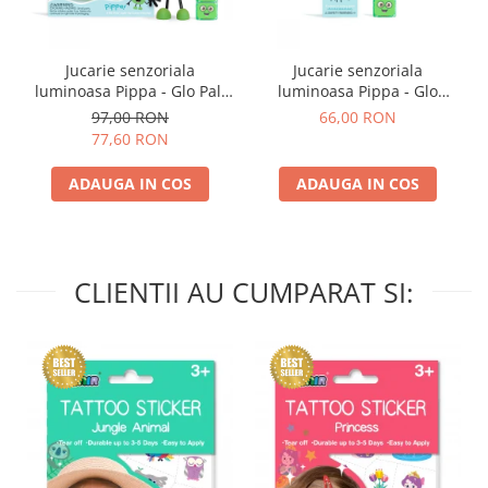
Jucarie senzoriala
Jucarie senzoriala
luminoasa Pippa - Glo Pal,
luminoasa Pippa - Glo
verde
Cube, verde
97,00 RON
66,00 RON
77,60 RON
ADAUGA IN COS
ADAUGA IN COS
CLIENTII AU CUMPARAT SI: