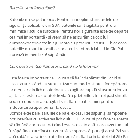
Bateriile sunt înlocuibile?
Bateriile nu se pot inlocui. Pentru a îndeplini standardele de
siguranță aplicabile din SUA, bateriile sunt sigilate pentru a
minimiza riscul de sufocare. Pentru noi, siguranța este de departe
cea mai importantă - și vrem să ne asigurăm că copilul
dumneavoastră este în siguranță cu produsul nostru. Chiar dacă
bateriile nu sunt înlocuibile, prietenii sunt reciclabili. Un Glo Pal
durează în medie 4-6 săptămâni.
Cum păstrăm Glo Pals atunci când nu le folosim?
Este foarte important ca Glo Pals să fie îndepărtat din lichid și
uscat atunci când nu sunt utilizate. În mod obișnuit, îndepărtarea
prietenilor din lichid, oferindu-le o agitare rapidă și uscarea lor va
ajuta la creșterea duratei de viață a prietenilor. In trei pasi simpli:
scoate cubul din apa, agita-l si sufla in spatiile mici pentru
indepartarea apei, pune-l la uscat.
Bombele de baie, sărurile de baie, excesul de săpun și șampoane
pot interfera cu activarea lichidului lui Glo Pal și pot face ca acesta
să rămână aprins atunci când este scos din apă. Dacă aveți un Pal
încăpățânat care încă nu vrea să se oprească, puneți acest Pal sub
apă caldă și apoi încercați din nou să suflați prin fantele lui Glo Pal