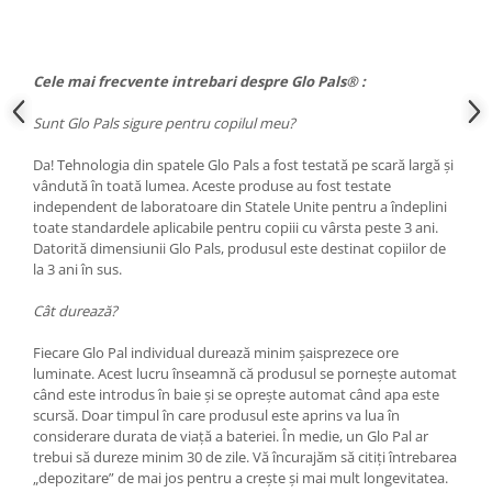
Cele mai frecvente intrebari despre Glo Pals® :
Sunt Glo Pals sigure pentru copilul meu?
Da! Tehnologia din spatele Glo Pals a fost testată pe scară largă și
vândută în toată lumea. Aceste produse au fost testate
independent de laboratoare din Statele Unite pentru a îndeplini
toate standardele aplicabile pentru copiii cu vârsta peste 3 ani.
Datorită dimensiunii Glo Pals, produsul este destinat copiilor de
la 3 ani în sus.
Cât durează?
Fiecare Glo Pal individual durează minim șaisprezece ore
luminate. Acest lucru înseamnă că produsul se pornește automat
când este introdus în baie și se oprește automat când apa este
scursă. Doar timpul în care produsul este aprins va lua în
considerare durata de viață a bateriei. În medie, un Glo Pal ar
trebui să dureze minim 30 de zile. Vă încurajăm să citiți întrebarea
„depozitare” de mai jos pentru a crește și mai mult longevitatea.