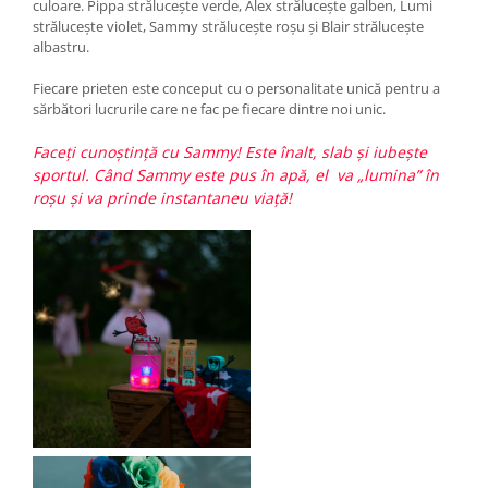
culoare. Pippa strălucește verde, Alex strălucește galben, Lumi
strălucește violet, Sammy strălucește roșu și Blair strălucește
albastru.
Fiecare prieten este conceput cu o personalitate unică pentru a
sărbători lucrurile care ne fac pe fiecare dintre noi unic.
Faceți cunoștință cu Sammy! Este înalt, slab și iubește
sportul. Când Sammy este pus în apă, el va „lumina” în
roșu și va prinde instantaneu viață!