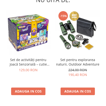
-15%
Set de activități pentru
Set pentru explorarea
Joacă Senzorială – cutie
naturii, Outdoor Adventure
multi-senzorială
129,00 RON
224,00 RON
190,40 RON
ADAUGA IN COS
ADAUGA IN COS