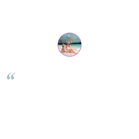
Parerea clientilor conteaza:
Mihaela Bastea
Buna Elena. Astazi au ajuns jocurile. Fetita mea este super
incantata. Am apucat sa deschidem unul dintre ele momentan.
e
Noi mai aveam un joc de la aceasta firma si stiam ca sunt
i
calitative, de aceea am si avut curaj sa comand atat de multe.
Primul deschis a fost cel cu Scufita rosie. Da, a fost totul ok. Au
r
ajuns repede, dupa cum ai si spus. Cutiile au ajuns cu bine.
e
⭐⭐⭐⭐⭐