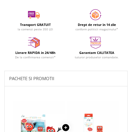
Transport GRATUIT
Drept de retur in 14 zile
la comenzi peste 350 LEI
conform politicii magazinului*
Livrare RAPIDA in 24/48h
Garantam CALITATEA
De la confirmarea comenzii*
tuturor produselor comandate.
PACHETE SI PROMOTII