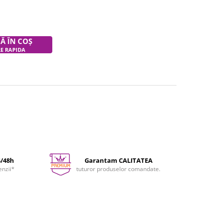
Ă ÎN COȘ
RE RAPIDA
4/48h
Garantam CALITATEA
enzii*
tuturor produselor comandate.