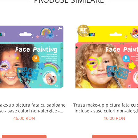
ake-up pictura fata cu sabloane
Trusa make-up pictura fata cu
se - sase culori non-alergice -
incluse - sase culori non-alergic
curcubeu si stele
si fluturi
46,00 RON
46,00 RON