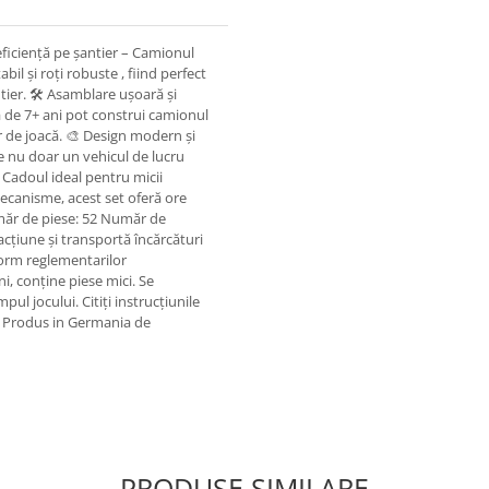
ficiență pe șantier – Camionul
il și roți robuste , fiind perfect
tier. 🛠️ Asamblare ușoară și
sta de 7+ ani pot construi camionul
or de joacă. 🎨 Design modern și
e nu doar un vehicul de lucru
🎁 Cadoul ideal pentru micii
 mecanisme, acest set oferă ore
Număr de piese: 52 Număr de
cțiune și transportă încărcături
form reglementarilor
, conține piese mici. Se
l jocului. Citiți instrucțiunile
ță. Produs in Germania de
PRODUSE SIMILARE