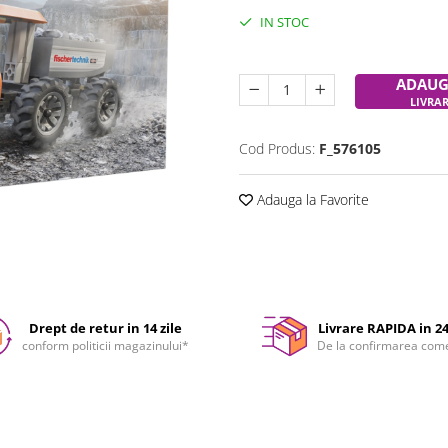
IN STOC
Durata de livrare:
24-48 ore
ADAUG
LIVRA
Cod Produs:
F_576105
Adauga la Favorite
Drept de retur in 14 zile
Livrare RAPIDA in 2
conform politicii magazinului*
De la confirmarea com