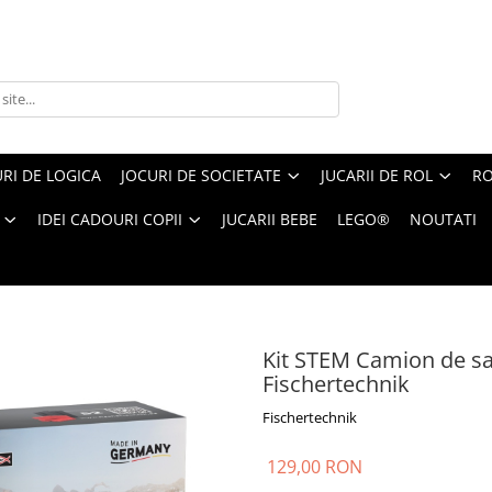
RI DE LOGICA
JOCURI DE SOCIETATE
JUCARII DE ROL
RO
IDEI CADOURI COPII
JUCARII BEBE
LEGO®
NOUTATI
tier de asamblat si manevrat, Fischertechnik
Kit STEM Camion de sa
Fischertechnik
Fischertechnik
129,00 RON