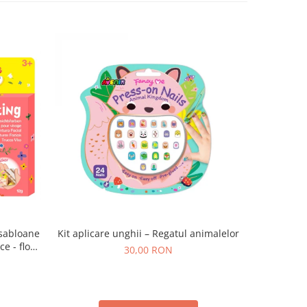
 sabloane
Kit aplicare unghii – Regatul animalelor
Kit apli
e - flori
30,00 RON