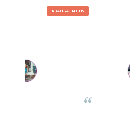
ADAUGA IN COS
Mihaela Bastea
rea comenzii,
Buna Elena. Astazi au ajuns jocurile. Fetita mea este su
sta. Comanda
incantata. Am apucat sa deschidem unul dintre ele
curator. De
momentan. Noi mai aveam un joc de la aceasta firma s
 incepand cu
stiam ca sunt calitative, de aceea am si avut curaj sa