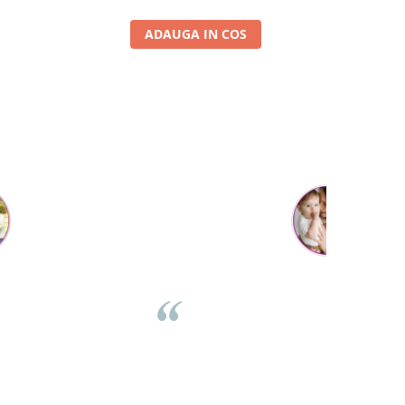
ADAUGA IN COS
Cristina Hanga
Tot ce am comandat pana acum a fost suuuper, f faine
estii si livrarea de nota 100 ... de pe o zi pe alta . Aveam
tii ca nu va ajunge swayer pt ziua copilului din weekend,
 e joi azi si a ajuns :) abia astept sa ii dau cadoul :D revin