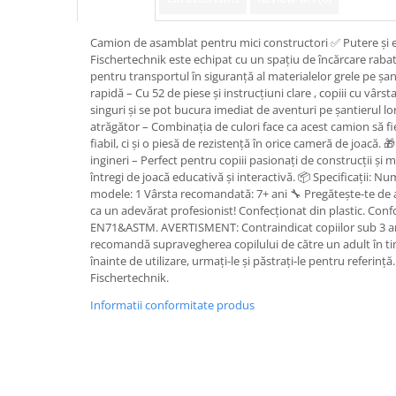
Descriere
Camion de asamblat pentru mici constructori ✅ Putere și e
Fischertechnik este echipat cu un spațiu de încărcare rabatab
pentru transportul în siguranță al materialelor grele pe șan
rapidă – Cu 52 de piese și instrucțiuni clare , copiii cu vâr
singuri și se pot bucura imediat de aventuri pe șantierul l
atrăgător – Combinația de culori face ca acest camion să fi
fiabil, ci și o piesă de rezistență în orice cameră de joacă. 
ingineri – Perfect pentru copiii pasionați de construcții și
întregi de joacă educativă și interactivă. 📦 Specificații: 
modele: 1 Vârsta recomandată: 7+ ani 🔧 Pregătește-te de a
ca un adevărat profesionist! Confecționat din plastic. Con
EN71&ASTM. AVERTISMENT: Contraindicat copiilor sub 3 ani
recomandă supravegherea copilului de către un adult în timpu
înainte de utilizare, urmați-le și păstrați-le pentru referin
Fischertechnik.
Informatii conformitate produs