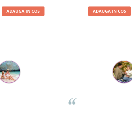
ADAUGA IN COS
ADAUGA IN COS
Parerea clientilor conteaza:
Flory Mihaescu
per
Placa a fost super-apreciata de cei mici, la petrecere, poate
fi folosita de 2 copii in același timp, se legănau și se urcau
ch
i
impreuna. Celui mic ii place foarte mult și nu ma gandeam
emo
ca o poate folosi în atâtea moduri: se leagana pe ea stand
dar