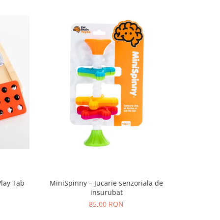
Play Tab
MiniSpinny – Jucarie senzoriala de
Set Nisip 
insurubat
85,00 RON