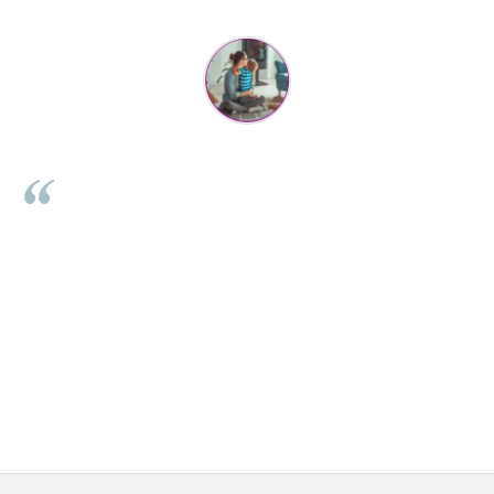
Mihaela Bastea
enzii,
Buna Elena. Astazi au ajuns jocurile. Fetita mea este super
anda a
incantata. Am apucat sa deschidem unul dintre ele momenta
produse
Noi mai aveam un joc de la aceasta firma si stiam ca sunt
de 3 ani
calitative, de aceea am si avut curaj sa comand atat de mult
i mi se
Primul deschis a fost cel cu Scufita rosie. Da, a fost totul ok.
tate iar
ajuns repede, dupa cum ai si spus. Cutiile au ajuns cu bine
rat tare
⭐⭐⭐⭐⭐
dine.