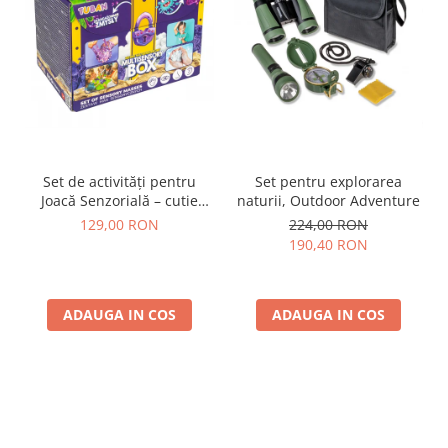
Set de activități pentru
Set pentru explorarea
Joacă Senzorială – cutie
naturii, Outdoor Adventure
multi-senzorială
129,00 RON
224,00 RON
190,40 RON
ADAUGA IN COS
ADAUGA IN COS
Parerea clientilor conteaza: