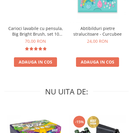
Carioci lavabile cu pensula,
Abtibilduri pietre
Big Bright Brush, set 10
stralucitoare - Curcubee
culori
70,00 RON
24,00 RON
ADAUGA IN COS
ADAUGA IN COS
NU UITA DE:
-15%