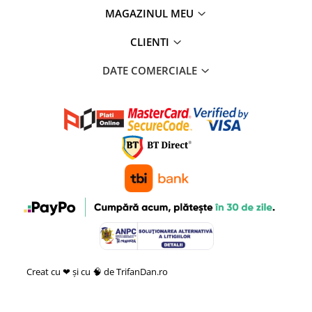
MAGAZINUL MEU
CLIENTI
DATE COMERCIALE
Creat cu ❤ și cu 🧠 de TrifanDan.ro
si
Platforma E-commerce by
Gomag