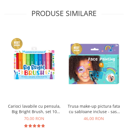
PRODUSE SIMILARE
Carioci lavabile cu pensula,
Trusa make-up pictura fata
Big Bright Brush, set 10
cu sabloane incluse - sase
culori
culori non-alergice -
70,00 RON
46,00 RON
curcubeu si stele