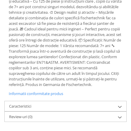
și educativă – Cu 125 de piese și instrucțiuni clare , copiii cu vârsta
de 7+ ani pot construi singuri modelul, dezvoltându-și abilitățile
tehnice și creativitatea. 🎨 Design realist și atractiv – Mișcările
detaliate și combinația de culori specifică fischertechnik fac ca
acest excavator să fie piesa de rezistență a fiecărui șantier de
joacă. 🎁 Cadoul ideal pentru micii ingineri – Perfect pentru copiii
pasionați de construcții, mecanisme și jocuri interactive, acest set
oferă ore întregi de distracție educativă. 📦 Specificații: Număr de
piese: 125 Număr de modele: 1 Vârsta recomandată: 7+ ani 🔧
Transformă joaca într-o aventură de construcție și lasă copilul să
exploreze lumea șantierelor! Confecționat din plastic. Conform
reglementarilor EN71&ASTM. AVERTISMENT: Contraindicat
copiilor sub 3 ani, conține piese mici. Se recomandă
supravegherea copilului de către un adult în timpul jocului. Citiți
instrucțiunile înainte de utilizare, urmați-le și păstrați-le pentru
referință. Produs in Germania de Fischertechnik.
Informatii conformitate produs
Caracteristici
Review-uri
(0)