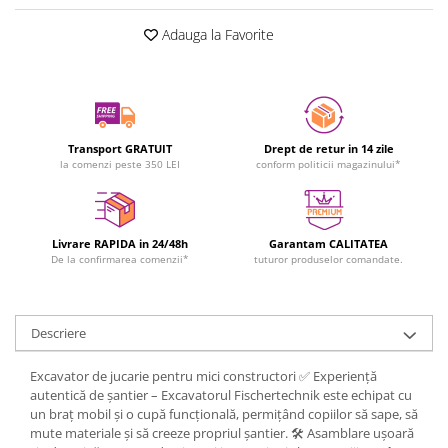
Adauga la Favorite
Transport GRATUIT
Drept de retur in 14 zile
la comenzi peste 350 LEI
conform politicii magazinului*
Livrare RAPIDA in 24/48h
Garantam CALITATEA
De la confirmarea comenzii*
tuturor produselor comandate.
Descriere
Excavator de jucarie pentru mici constructori ✅ Experiență
autentică de șantier – Excavatorul Fischertechnik este echipat cu
un braț mobil și o cupă funcțională, permițând copiilor să sape, să
mute materiale și să creeze propriul șantier. 🛠️ Asamblare ușoară