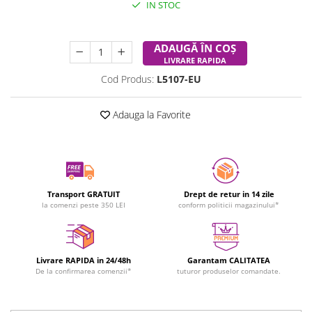
IN STOC
Durata de livrare:
24-48 ore
ADAUGĂ ÎN COȘ
LIVRARE RAPIDA
Cod Produs:
L5107-EU
Adauga la Favorite
Transport GRATUIT
Drept de retur in 14 zile
la comenzi peste 350 LEI
conform politicii magazinului*
Livrare RAPIDA in 24/48h
Garantam CALITATEA
De la confirmarea comenzii*
tuturor produselor comandate.