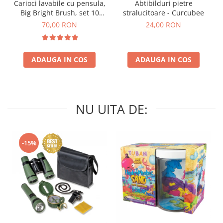
Carioci lavabile cu pensula,
Abtibilduri pietre
Big Bright Brush, set 10
stralucitoare - Curcubee
culori
70,00 RON
24,00 RON
ADAUGA IN COS
ADAUGA IN COS
NU UITA DE:
-15%