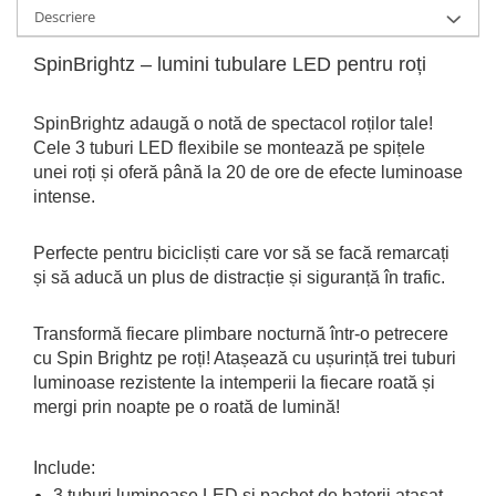
Descriere
SpinBrightz – lumini tubulare LED pentru roți
SpinBrightz adaugă o notă de spectacol roților tale!
Cele 3 tuburi LED flexibile se montează pe spițele
unei roți și oferă până la 20 de ore de efecte luminoase
intense.
Perfecte pentru bicicliști care vor să se facă remarcați
și să aducă un plus de distracție și siguranță în trafic.
Transformă fiecare plimbare nocturnă într-o petrecere
cu Spin Brightz pe roți! Atașează cu ușurință trei tuburi
luminoase rezistente la intemperii la fiecare roată și
mergi prin noapte pe o roată de lumină!
Include:
3 tuburi luminoase LED și pachet de baterii atașat