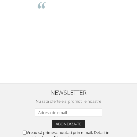
Buna Elena. Astazi au ajuns jocurile. Fetita mea este super
incantata. Am apucat sa deschidem unul dintre ele momentan.
e
Noi mai aveam un joc de la aceasta firma si stiam ca sunt
i
calitative, de aceea am si avut curaj sa comand atat de multe.
Primul deschis a fost cel cu Scufita rosie. Da, a fost totul ok. Au
r
ajuns repede, dupa cum ai si spus. Cutiile au ajuns cu bine.
e
⭐⭐⭐⭐⭐
NEWSLETTER
Nu rata ofertele si promotiile noastre
Vreau să primesc noutati prin e-mail. Detalii în